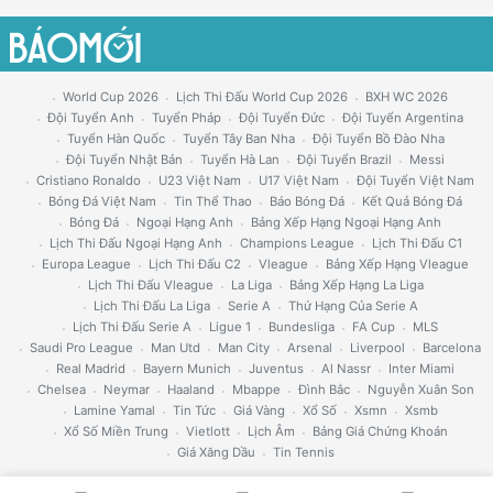
World Cup 2026
Lịch Thi Đấu World Cup 2026
BXH WC 2026
Đội Tuyển Anh
Tuyển Pháp
Đội Tuyển Đức
Đội Tuyển Argentina
Tuyển Hàn Quốc
Tuyển Tây Ban Nha
Đội Tuyển Bồ Đào Nha
Đội Tuyển Nhật Bản
Tuyển Hà Lan
Đội Tuyển Brazil
Messi
Cristiano Ronaldo
U23 Việt Nam
U17 Việt Nam
Đội Tuyển Việt Nam
Bóng Đá Việt Nam
Tin Thể Thao
Báo Bóng Đá
Kết Quả Bóng Đá
Bóng Đá
Ngoại Hạng Anh
Bảng Xếp Hạng Ngoại Hạng Anh
Lịch Thi Đấu Ngoại Hạng Anh
Champions League
Lịch Thi Đấu C1
Europa League
Lịch Thi Đấu C2
Vleague
Bảng Xếp Hạng Vleague
Lịch Thi Đấu Vleague
La Liga
Bảng Xếp Hạng La Liga
Lịch Thi Đấu La Liga
Serie A
Thứ Hạng Của Serie A
Lịch Thi Đấu Serie A
Ligue 1
Bundesliga
FA Cup
MLS
Saudi Pro League
Man Utd
Man City
Arsenal
Liverpool
Barcelona
Real Madrid
Bayern Munich
Juventus
Al Nassr
Inter Miami
Chelsea
Neymar
Haaland
Mbappe
Đình Bắc
Nguyễn Xuân Son
Lamine Yamal
Tin Tức
Giá Vàng
Xổ Số
Xsmn
Xsmb
Xổ Số Miền Trung
Vietlott
Lịch Âm
Bảng Giá Chứng Khoán
Giá Xăng Dầu
Tin Tennis