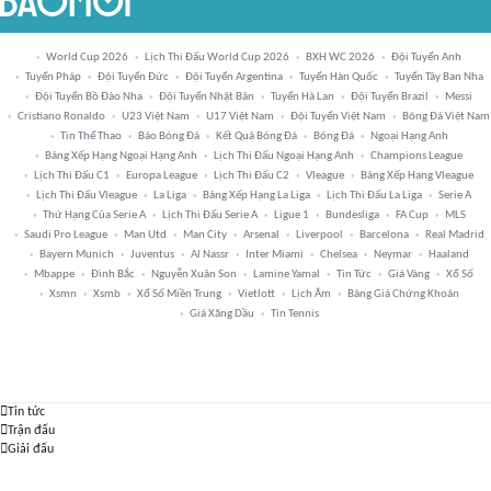
World Cup 2026
Lịch Thi Đấu World Cup 2026
BXH WC 2026
Đội Tuyển Anh
Tuyển Pháp
Đội Tuyển Đức
Đội Tuyển Argentina
Tuyển Hàn Quốc
Tuyển Tây Ban Nha
Đội Tuyển Bồ Đào Nha
Đội Tuyển Nhật Bản
Tuyển Hà Lan
Đội Tuyển Brazil
Messi
Cristiano Ronaldo
U23 Việt Nam
U17 Việt Nam
Đội Tuyển Việt Nam
Bóng Đá Việt Nam
Tin Thể Thao
Báo Bóng Đá
Kết Quả Bóng Đá
Bóng Đá
Ngoại Hạng Anh
Bảng Xếp Hạng Ngoại Hạng Anh
Lịch Thi Đấu Ngoại Hạng Anh
Champions League
Lịch Thi Đấu C1
Europa League
Lịch Thi Đấu C2
Vleague
Bảng Xếp Hạng Vleague
Lịch Thi Đấu Vleague
La Liga
Bảng Xếp Hạng La Liga
Lịch Thi Đấu La Liga
Serie A
Thứ Hạng Của Serie A
Lịch Thi Đấu Serie A
Ligue 1
Bundesliga
FA Cup
MLS
Saudi Pro League
Man Utd
Man City
Arsenal
Liverpool
Barcelona
Real Madrid
Bayern Munich
Juventus
Al Nassr
Inter Miami
Chelsea
Neymar
Haaland
Mbappe
Đình Bắc
Nguyễn Xuân Son
Lamine Yamal
Tin Tức
Giá Vàng
Xổ Số
Xsmn
Xsmb
Xổ Số Miền Trung
Vietlott
Lịch Âm
Bảng Giá Chứng Khoán
Giá Xăng Dầu
Tin Tennis
Tin tức
Trận đấu
Giải đấu