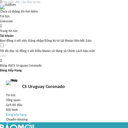
Chưa có thông tin tìm kiếm
Tin tức
Livescore
Trang tin tức
Tài khoản
Bạn đồng ý với việc Đăng nhập/Đăng ký từ tài khoản liên kết Zalo
Tôi đã đọc và đồng ý với
Điều khoản sử dụng
và
Chính sách bảo mật
Zalo
Bóng đá
CS Uruguay Coronado
Bảng Xếp Hạng
CS Uruguay Coronado
Tin tức
Tổng quan
Lịch thi đấu
Đội hình
Bảng xếp hạng
Chuyển nhượng