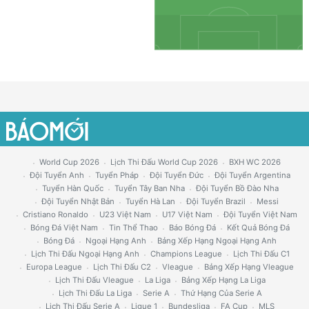
World Cup 2026
Lịch Thi Đấu World Cup 2026
BXH WC 2026
Đội Tuyển Anh
Tuyển Pháp
Đội Tuyển Đức
Đội Tuyển Argentina
Tuyển Hàn Quốc
Tuyển Tây Ban Nha
Đội Tuyển Bồ Đào Nha
Đội Tuyển Nhật Bản
Tuyển Hà Lan
Đội Tuyển Brazil
Messi
Cristiano Ronaldo
U23 Việt Nam
U17 Việt Nam
Đội Tuyển Việt Nam
Bóng Đá Việt Nam
Tin Thể Thao
Báo Bóng Đá
Kết Quả Bóng Đá
Bóng Đá
Ngoại Hạng Anh
Bảng Xếp Hạng Ngoại Hạng Anh
Lịch Thi Đấu Ngoại Hạng Anh
Champions League
Lịch Thi Đấu C1
Europa League
Lịch Thi Đấu C2
Vleague
Bảng Xếp Hạng Vleague
Lịch Thi Đấu Vleague
La Liga
Bảng Xếp Hạng La Liga
Lịch Thi Đấu La Liga
Serie A
Thứ Hạng Của Serie A
Lịch Thi Đấu Serie A
Ligue 1
Bundesliga
FA Cup
MLS