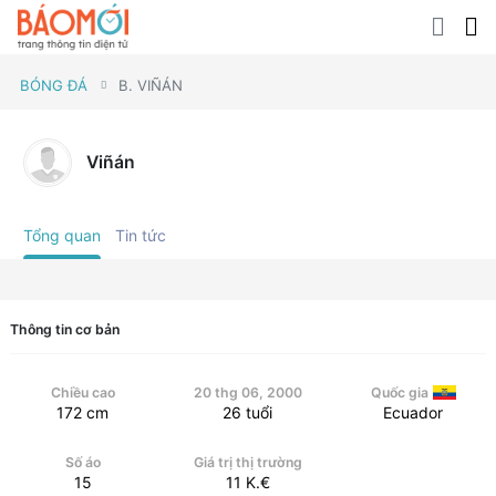
BÓNG ĐÁ
B. VIÑÁN
Viñán
Tổng quan
Tin tức
Thông tin cơ bản
Chiều cao
20 thg 06, 2000
Quốc gia
172
cm
26
tuổi
Ecuador
Số áo
Giá trị thị trường
15
11
K.€