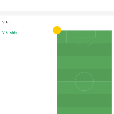
Vị trí
Vị trí chính