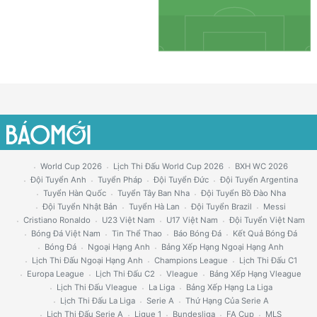
World Cup 2026
Lịch Thi Đấu World Cup 2026
BXH WC 2026
Đội Tuyển Anh
Tuyển Pháp
Đội Tuyển Đức
Đội Tuyển Argentina
Tuyển Hàn Quốc
Tuyển Tây Ban Nha
Đội Tuyển Bồ Đào Nha
Đội Tuyển Nhật Bản
Tuyển Hà Lan
Đội Tuyển Brazil
Messi
Cristiano Ronaldo
U23 Việt Nam
U17 Việt Nam
Đội Tuyển Việt Nam
Bóng Đá Việt Nam
Tin Thể Thao
Báo Bóng Đá
Kết Quả Bóng Đá
Bóng Đá
Ngoại Hạng Anh
Bảng Xếp Hạng Ngoại Hạng Anh
Lịch Thi Đấu Ngoại Hạng Anh
Champions League
Lịch Thi Đấu C1
Europa League
Lịch Thi Đấu C2
Vleague
Bảng Xếp Hạng Vleague
Lịch Thi Đấu Vleague
La Liga
Bảng Xếp Hạng La Liga
Lịch Thi Đấu La Liga
Serie A
Thứ Hạng Của Serie A
Lịch Thi Đấu Serie A
Ligue 1
Bundesliga
FA Cup
MLS