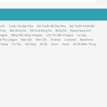
Quốc
Tuyển Tây Ban Nha
Đội Tuyển Bồ Đào Nha
Đội Tuyển Nhật Bản
 Thao
Báo Bóng Đá
Kết Quả Bóng Đá
Bóng Đá
Ngoại Hạng Anh
eague
Bảng Xếp Hạng Vleague
Lịch Thi Đấu Vleague
La Liga
di Pro League
Man Utd
Man City
Arsenal
Liverpool
Barcelona
 Yamal
Tin Tức
Giá Vàng
Xổ Số
Xsmn
Xsmb
Xổ Số Miền Trung