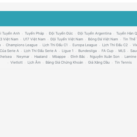
i Tuyển Anh
Tuyển Pháp
Đội Tuyển Đức
Đội Tuyển Argentina
Tuyển Hàn 
3 Việt Nam
U17 Việt Nam
Đội Tuyển Việt Nam
Bóng Đá Việt Nam
Tin Thể
h
Champions League
Lịch Thi Đấu C1
Europa League
Lịch Thi Đấu C2
Vl
Của Serie A
Lịch Thi Đấu Serie A
Ligue 1
Bundesliga
FA Cup
MLS
Sau
helsea
Neymar
Haaland
Mbappe
Đình Bắc
Nguyễn Xuân Son
Lamine
Vietlott
Lịch Âm
Bảng Giá Chứng Khoán
Giá Xăng Dầu
Tin Tennis