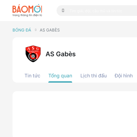
BÓNG ĐÁ
AS GABÈS
AS Gabès
Tin tức
Tổng quan
Lịch thi đấu
Đội hình