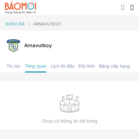
BÓNG ĐÁ
ARNAVUTKOY
Arnavutkoy
Tin tức
Tổng quan
Lịch thi đấu
Đội hình
Bảng xếp hạng
C
Chưa có thông tin đội bóng