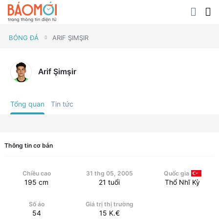
BÓNG ĐÁ
ARIF ŞIMŞIR
Arif Şimşir
Tổng quan
Tin tức
Thông tin cơ bản
Chiều cao
31 thg 05, 2005
Quốc gia
195
cm
21
tuổi
Thổ Nhĩ Kỳ
Số áo
Giá trị thị trường
54
15
K.€