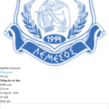
Apollon Limassol
Tổng quan
Tin tức
Thông tin cơ bản
Chiều cao
173
cm
31 thg 05, 1995
31
tuổi
Quốc gia