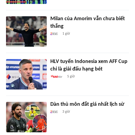
Milan của Amorim vẫn chưa biết
thắng
1 giờ
HLV tuyển Indonesia xem AFF Cup
chỉ là giải đấu hạng bét
5 giờ
Dàn thủ môn đắt giá nhất lịch sử
3 giờ