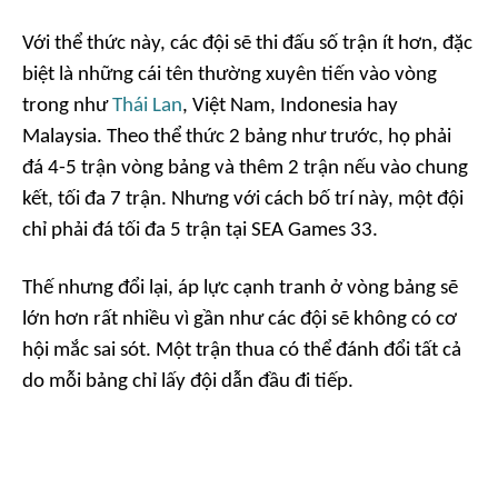
Với thể thức này, các đội sẽ thi đấu số trận ít hơn, đặc
biệt là những cái tên thường xuyên tiến vào vòng
trong như
Thái Lan
, Việt Nam, Indonesia hay
Malaysia. Theo thể thức 2 bảng như trước, họ phải
đá 4-5 trận vòng bảng và thêm 2 trận nếu vào chung
kết, tối đa 7 trận. Nhưng với cách bố trí này, một đội
chỉ phải đá tối đa 5 trận tại SEA Games 33.
Thế nhưng đổi lại, áp lực cạnh tranh ở vòng bảng sẽ
lớn hơn rất nhiều vì gần như các đội sẽ không có cơ
hội mắc sai sót. Một trận thua có thể đánh đổi tất cả
do mỗi bảng chỉ lấy đội dẫn đầu đi tiếp.