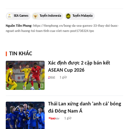
SEA Games
Tuyển Indonesia
Tuyển Malaysia
Nguồn
Tiền Phong
:
https://tienphong.vn/bong-da-sea-games-33-thay-doi-buoc-
ngoat-anh-huong-toi-toan-tinh-cua-viet-nam-post1736324.tpo
TIN KHÁC
Xác định được 2 cặp bán kết
ASEAN Cup 2026
1 giờ
Thái Lan xứng danh 'anh cả' bóng
đá Đông Nam Á
1 giờ