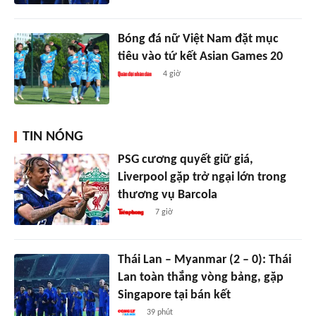
Bóng đá nữ Việt Nam đặt mục
tiêu vào tứ kết Asian Games 20
4 giờ
TIN NÓNG
PSG cương quyết giữ giá,
Liverpool gặp trở ngại lớn trong
thương vụ Barcola
7 giờ
Thái Lan – Myanmar (2 – 0): Thái
Lan toàn thắng vòng bảng, gặp
Singapore tại bán kết
39 phút