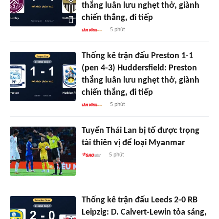
thắng luân lưu nghẹt thở, giành
chiến thắng, đi tiếp
5 phút
Thống kê trận đấu Preston 1-1
(pen 4-3) Huddersfield: Preston
thắng luân lưu nghẹt thở, giành
chiến thắng, đi tiếp
5 phút
Tuyển Thái Lan bị tố được trọng
tài thiên vị để loại Myanmar
5 phút
Thống kê trận đấu Leeds 2-0 RB
Leipzig: D. Calvert-Lewin tỏa sáng,