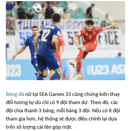
Bóng đá
nữ tại SEA Games 33 cũng chứng kiến thay
đổi tương tự dù chỉ có 9 đội tham dự. Theo đó, các
đội chia thành 3 bảng, mỗi bảng 3 đội. Nếu có ít đội
tham gia hơn, hệ thống sẽ được điều chỉnh lại dựa
trên số lượng cái tên góp mặt.