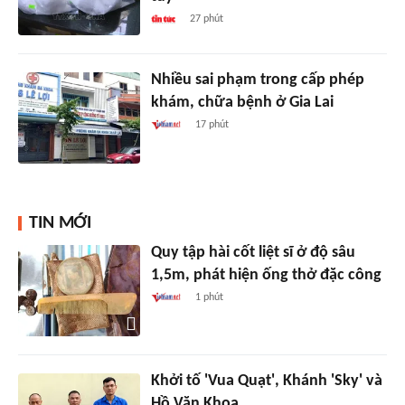
27 phút
Nhiều sai phạm trong cấp phép
khám, chữa bệnh ở Gia Lai
17 phút
TIN MỚI
Quy tập hài cốt liệt sĩ ở độ sâu
1,5m, phát hiện ống thở đặc công
1 phút
Khởi tố 'Vua Quạt', Khánh 'Sky' và
Hồ Văn Khoa