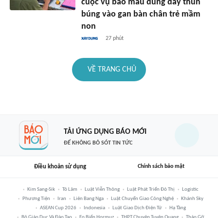
cuộc vụ bảo mẫu dùng dây thun
búng vào gan bàn chân trẻ mầm
non
27 phút
VỀ TRANG CHỦ
TẢI ỨNG DỤNG BÁO MỚI
ĐỂ KHÔNG BỎ SÓT TIN TỨC
Điều khoản sử dụng
Chính sách bảo mật
Kim Sang-Sik
Tô Lâm
Luật Viễn Thông
Luật Phát Triển Đô Thị
Logistic
Phương Tiện
Iran
Liên Bang Nga
Luật Chuyển Giao Công Nghệ
Khánh Sky
ASEAN Cup 2026
Indonesia
Luật Giao Dịch Điện Tử
Hạ Tầng
Bộ Giáo Dục Và Đào Tạo
Eo Biển Hormuz
THPT Chuyên Tuyên Quang
Tháo Gỡ