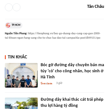
Tân Châu
TP.HCM
Nguồn
Tiền Phong
:
https://tienphong.vn/boc-go-duong-day-cung-cap-gan-2000-
tai-khoan-ngan-hang-sang-cho-to-chuc-lua-dao-tai-campuchia-post1849151.tpo
TIN KHÁC
Bóc gỡ đường dây chuyên bán ma
túy 'cỏ' cho công nhân, học sinh ở
Hà Tĩnh
3 giờ
Đường dây khai thác cát trái phép
thu lợi hàng tỷ đồng