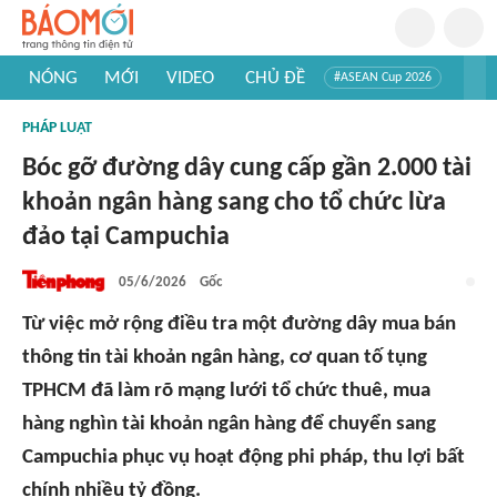
NÓNG
MỚI
VIDEO
CHỦ ĐỀ
#ASEAN Cup 2026
#Trí tuệ nhân tạo
#Mỹ - Iran
#Khám phá Việt Nam
PHÁP LUẬT
#Khám phá thế giới
Bóc gỡ đường dây cung cấp gần 2.000 tài
khoản ngân hàng sang cho tổ chức lừa
đảo tại Campuchia
05/6/2026
Gốc
Từ việc mở rộng điều tra một đường dây mua bán
thông tin tài khoản ngân hàng, cơ quan tố tụng
TPHCM đã làm rõ mạng lưới tổ chức thuê, mua
hàng nghìn tài khoản ngân hàng để chuyển sang
Campuchia phục vụ hoạt động phi pháp, thu lợi bất
chính nhiều tỷ đồng.