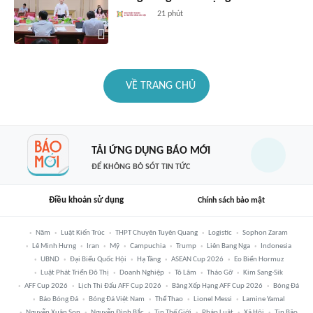
21 phút
VỀ TRANG CHỦ
TẢI ỨNG DỤNG BÁO MỚI
ĐỂ KHÔNG BỎ SÓT TIN TỨC
Điều khoản sử dụng
Chính sách bảo mật
Năm
Luật Kiến Trúc
THPT Chuyên Tuyên Quang
Logistic
Sophon Zaram
Lê Minh Hưng
Iran
Mỹ
Campuchia
Trump
Liên Bang Nga
Indonesia
UBND
Đại Biểu Quốc Hội
Hạ Tầng
ASEAN Cup 2026
Eo Biển Hormuz
Luật Phát Triển Đô Thị
Doanh Nghiệp
Tô Lâm
Tháo Gỡ
Kim Sang-Sik
AFF Cup 2026
Lịch Thi Đấu AFF Cup 2026
Bảng Xếp Hạng AFF Cup 2026
Bóng Đá
Báo Bóng Đá
Bóng Đá Việt Nam
Thể Thao
Lionel Messi
Lamine Yamal
Nguyễn Xuân Son
Nguyễn Đình Bắc
Tin Thế Giới
Pháp Luật
Xã Hội
Tin Bão