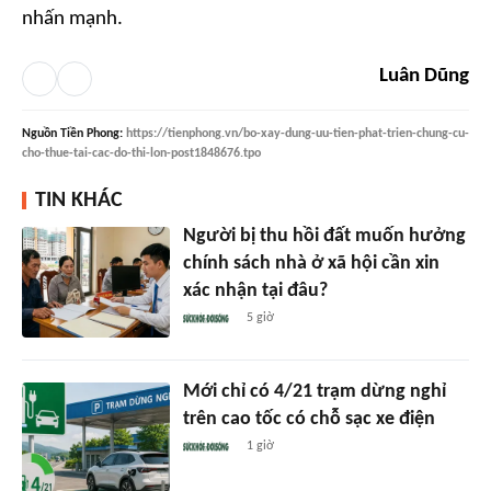
nhấn mạnh.
Luân Dũng
Nguồn
Tiền Phong
:
https://tienphong.vn/bo-xay-dung-uu-tien-phat-trien-chung-cu-
cho-thue-tai-cac-do-thi-lon-post1848676.tpo
TIN KHÁC
Người bị thu hồi đất muốn hưởng
chính sách nhà ở xã hội cần xin
xác nhận tại đâu?
5 giờ
Mới chỉ có 4/21 trạm dừng nghỉ
trên cao tốc có chỗ sạc xe điện
1 giờ