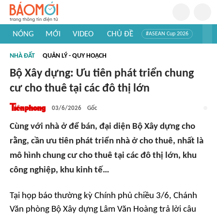
NÓNG
MỚI
VIDEO
CHỦ ĐỀ
#ASEAN Cup 2026
#Trí tuệ nhân tạo
#Mỹ - Iran
#Khám phá Việt Nam
NHÀ ĐẤT
QUẢN LÝ - QUY HOẠCH
#Khám phá thế giới
Bộ Xây dựng: Ưu tiên phát triển chung
cư cho thuê tại các đô thị lớn
03/6/2026
Gốc
Cùng với nhà ở để bán, đại diện Bộ Xây dựng cho
rằng, cần ưu tiên phát triển nhà ở cho thuê, nhất là
mô hình chung cư cho thuê tại các đô thị lớn, khu
công nghiệp, khu kinh tế…
Tại họp báo thường kỳ Chính phủ chiều 3/6, Chánh
Văn phòng Bộ Xây dựng Lâm Văn Hoàng trả lời câu