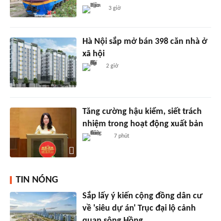
3 giờ
Hà Nội sắp mở bán 398 căn nhà ở
xã hội
2 giờ
Tăng cường hậu kiểm, siết trách
nhiệm trong hoạt động xuất bản
7 phút
TIN NÓNG
Sắp lấy ý kiến cộng đồng dân cư
về 'siêu dự án' Trục đại lộ cảnh
quan sông Hồng