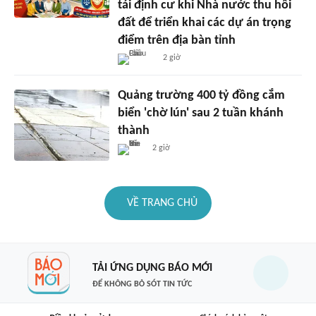
tái định cư khi Nhà nước thu hồi
đất để triển khai các dự án trọng
điểm trên địa bàn tỉnh
2 giờ
Quảng trường 400 tỷ đồng cắm
biển 'chờ lún' sau 2 tuần khánh
thành
2 giờ
VỀ TRANG CHỦ
TẢI ỨNG DỤNG BÁO MỚI
ĐỂ KHÔNG BỎ SÓT TIN TỨC