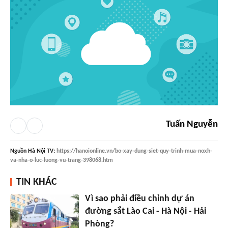
Tuấn Nguyễn
Nguồn
Hà Nội TV
:
https://hanoionline.vn/bo-xay-dung-siet-quy-trinh-mua-noxh-
va-nha-o-luc-luong-vu-trang-398068.htm
TIN KHÁC
Vì sao phải điều chỉnh dự án
đường sắt Lào Cai - Hà Nội - Hải
Phòng?