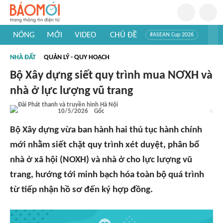
NÓNG
MỚI
VIDEO
CHỦ ĐỀ
#ASEAN Cup 2026
#Trí tuệ nhân tạo
#Mỹ - Iran
#Khám phá Việt Nam
NHÀ ĐẤT
QUẢN LÝ - QUY HOẠCH
#Khám phá thế giới
Bộ Xây dựng siết quy trình mua NƠXH và
nhà ở lực lượng vũ trang
10/5/2026
Gốc
Bộ Xây dựng vừa ban hành hai thủ tục hành chính
mới nhằm siết chặt quy trình xét duyệt, phân bổ
nhà ở xã hội (NOXH) và nhà ở cho lực lượng vũ
trang, hướng tới minh bạch hóa toàn bộ quá trình
từ tiếp nhận hồ sơ đến ký hợp đồng.