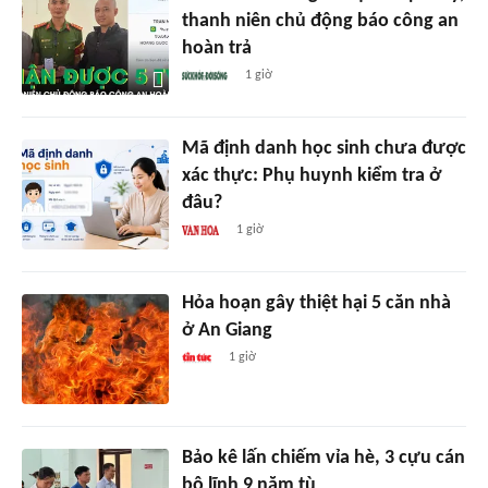
thanh niên chủ động báo công an
hoàn trả
1 giờ
Mã định danh học sinh chưa được
xác thực: Phụ huynh kiểm tra ở
đâu?
1 giờ
Hỏa hoạn gây thiệt hại 5 căn nhà
ở An Giang
1 giờ
Bảo kê lấn chiếm vỉa hè, 3 cựu cán
bộ lĩnh 9 năm tù