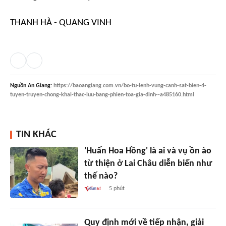
THANH HÀ - QUANG VINH
Nguồn
An Giang
:
https://baoangiang.com.vn/bo-tu-lenh-vung-canh-sat-bien-4-
tuyen-truyen-chong-khai-thac-iuu-bang-phien-toa-gia-dinh--a485160.html
TIN KHÁC
'Huấn Hoa Hồng' là ai và vụ ồn ào
từ thiện ở Lai Châu diễn biến như
thế nào?
5 phút
Quy định mới về tiếp nhận, giải