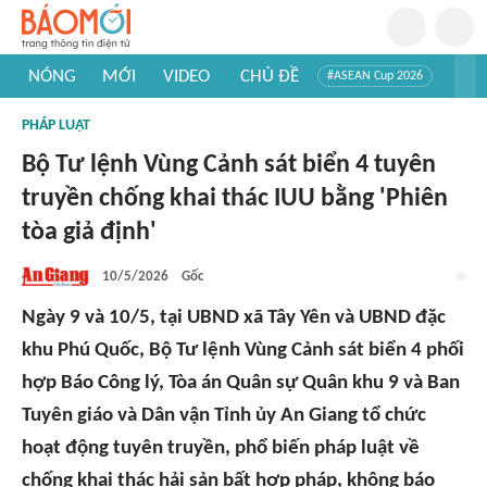
NÓNG
MỚI
VIDEO
CHỦ ĐỀ
#ASEAN Cup 2026
#Trí tuệ nhân tạo
#Mỹ - Iran
#Khám phá Việt Nam
PHÁP LUẬT
#Khám phá thế giới
Bộ Tư lệnh Vùng Cảnh sát biển 4 tuyên
truyền chống khai thác IUU bằng 'Phiên
tòa giả định'
10/5/2026
Gốc
Ngày 9 và 10/5, tại UBND xã Tây Yên và UBND đặc
khu Phú Quốc, Bộ Tư lệnh Vùng Cảnh sát biển 4 phối
hợp Báo Công lý, Tòa án Quân sự Quân khu 9 và Ban
Tuyên giáo và Dân vận Tỉnh ủy An Giang tổ chức
hoạt động tuyên truyền, phổ biến pháp luật về
chống khai thác hải sản bất hợp pháp, không báo