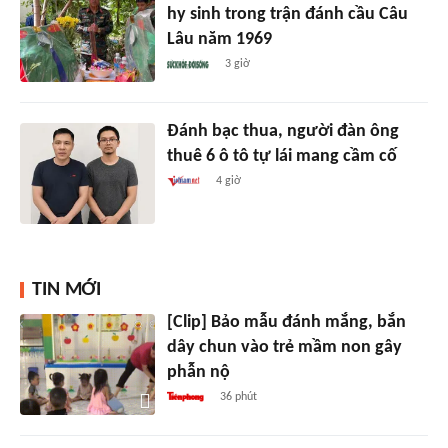
hy sinh trong trận đánh cầu Câu
Lâu năm 1969
3 giờ
Đánh bạc thua, người đàn ông
thuê 6 ô tô tự lái mang cầm cố
4 giờ
TIN MỚI
[Clip] Bảo mẫu đánh mắng, bắn
dây chun vào trẻ mầm non gây
phẫn nộ
36 phút