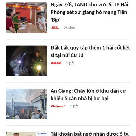
Ngày 7/8, TAND khu vực 6, TP Hải
Phòng xét xử giang hồ mạng Tiến
'Bịp'
39 phút
Đắk Lắk quy tập thêm 1 hài cốt liệt
sĩ tại núi Cư Jú
1 giờ
An Giang: Cháy lớn ở khu dân cư
khiến 5 căn nhà bị hư hại
1 giờ
Tài khoản bất ngờ nhận được 5 tỷ,