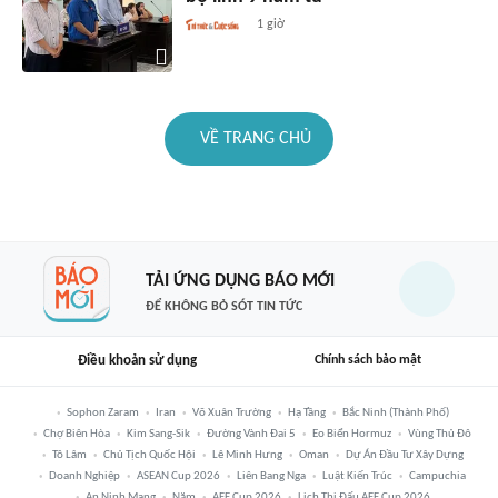
1 giờ
VỀ TRANG CHỦ
TẢI ỨNG DỤNG BÁO MỚI
ĐỂ KHÔNG BỎ SÓT TIN TỨC
Điều khoản sử dụng
Chính sách bảo mật
Sophon Zaram
Iran
Võ Xuân Trường
Hạ Tầng
Bắc Ninh (thành Phố)
Chợ Biên Hòa
Kim Sang-Sik
Đường Vành Đai 5
Eo Biển Hormuz
Vùng Thủ Đô
Tô Lâm
Chủ Tịch Quốc Hội
Lê Minh Hưng
Oman
Dự Án Đầu Tư Xây Dựng
Doanh Nghiệp
ASEAN Cup 2026
Liên Bang Nga
Luật Kiến Trúc
Campuchia
An Ninh Mạng
Năm
AFF Cup 2026
Lịch Thi Đấu AFF Cup 2026