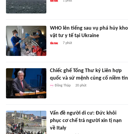
1 phút
WHO lên tiếng sau vụ phá hủy kho
vật tư y tế tại Ukraine
7 phút
Chiếc ghế Tổng Thư ký Liên hợp
quốc và sứ mệnh củng cố niềm tin
Đồng Tháp
20 phút
Vấn đề người di cư: Đức khôi
phục cơ chế trả người xin tị nạn
về Italy