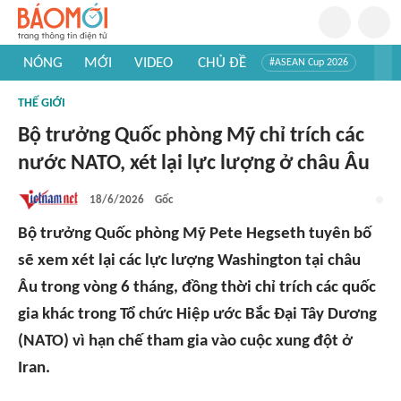
NÓNG
MỚI
VIDEO
CHỦ ĐỀ
#ASEAN Cup 2026
#Trí tuệ nhân tạo
#Mỹ - Iran
#Khám phá Việt Nam
THẾ GIỚI
#Khám phá thế giới
Bộ trưởng Quốc phòng Mỹ chỉ trích các
nước NATO, xét lại lực lượng ở châu Âu
18/6/2026
Gốc
Bộ trưởng Quốc phòng Mỹ Pete Hegseth tuyên bố
sẽ xem xét lại các lực lượng Washington tại châu
Âu trong vòng 6 tháng, đồng thời chỉ trích các quốc
gia khác trong Tổ chức Hiệp ước Bắc Đại Tây Dương
(NATO) vì hạn chế tham gia vào cuộc xung đột ở
Iran.