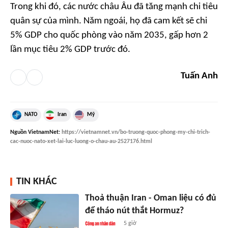
Trong khi đó, các nước châu Âu đã tăng mạnh chi tiêu
quân sự của mình. Năm ngoái, họ đã cam kết sẽ chi
5% GDP cho quốc phòng vào năm 2035, gấp hơn 2
lần mục tiêu 2% GDP trước đó.
Tuấn Anh
NATO
Iran
Mỹ
Nguồn
VietnamNet
:
https://vietnamnet.vn/bo-truong-quoc-phong-my-chi-trich-
cac-nuoc-nato-xet-lai-luc-luong-o-chau-au-2527176.html
TIN KHÁC
Thoả thuận Iran - Oman liệu có đủ
để tháo nút thắt Hormuz?
5 giờ