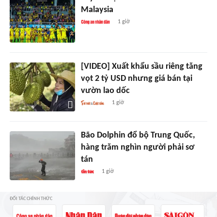
Malaysia
1 giờ
[VIDEO] Xuất khẩu sầu riêng tăng
vọt 2 tỷ USD nhưng giá bán tại
vườn lao dốc
1 giờ
Bão Dolphin đổ bộ Trung Quốc,
hàng trăm nghìn người phải sơ
tán
1 giờ
ĐỐI TÁC CHÍNH THỨC