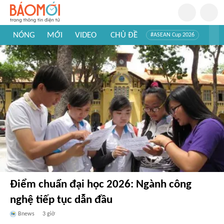
NÓNG
MỚI
VIDEO
CHỦ ĐỀ
#ASEAN Cup 2026
#Trí tuệ nhân tạo
#Mỹ - Iran
#Khám phá Việt Nam
#Khám phá thế giới
Điểm chuẩn đại học 2026: Ngành công
nghệ tiếp tục dẫn đầu
Bnews
3 giờ