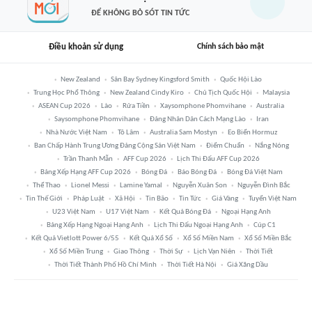
ĐỂ KHÔNG BỎ SÓT TIN TỨC
Điều khoản sử dụng
Chính sách bảo mật
New Zealand
Sân Bay Sydney Kingsford Smith
Quốc Hội Lào
Trung Học Phổ Thông
New Zealand Cindy Kiro
Chủ Tịch Quốc Hội
Malaysia
ASEAN Cup 2026
Lào
Rửa Tiền
Xaysomphone Phomvihane
Australia
Saysomphone Phomvihane
Đảng Nhân Dân Cách Mạng Lào
Iran
Nhà Nước Việt Nam
Tô Lâm
Australia Sam Mostyn
Eo Biển Hormuz
Ban Chấp Hành Trung Ương Đảng Cộng Sản Việt Nam
Điểm Chuẩn
Nắng Nóng
Trần Thanh Mẫn
AFF Cup 2026
Lịch Thi Đấu AFF Cup 2026
Bảng Xếp Hạng AFF Cup 2026
Bóng Đá
Báo Bóng Đá
Bóng Đá Việt Nam
Thể Thao
Lionel Messi
Lamine Yamal
Nguyễn Xuân Son
Nguyễn Đình Bắc
Tin Thế Giới
Pháp Luật
Xã Hội
Tin Bão
Tin Tức
Giá Vàng
Tuyển Việt Nam
U23 Việt Nam
U17 Việt Nam
Kết Quả Bóng Đá
Ngoại Hạng Anh
Bảng Xếp Hạng Ngoại Hạng Anh
Lịch Thi Đấu Ngoại Hạng Anh
Cúp C1
Kết Quả Vietlott Power 6/55
Kết Quả Xổ Số
Xổ Số Miền Nam
Xổ Số Miền Bắc
Xổ Số Miền Trung
Giao Thông
Thời Sự
Lịch Vạn Niên
Thời Tiết
Thời Tiết Thành Phố Hồ Chí Minh
Thời Tiết Hà Nội
Giá Xăng Dầu