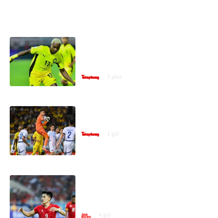
ASEAN CUP 2026
Ngôi sao nhập tịch Malaysia:
Tuyển Việt Nam mạnh thật,
nhưng điều gì cũng có thể xảy ra
7 phút
Thủ môn Philippines giải nghệ
quốc tế sau ASEAN Cup 2026
1 giờ
ASEAN Cup 2026: Đình Bắc là Vua
phá lưới vòng bảng nhưng vẫn
xếp sau cầu thủ này
4 giờ