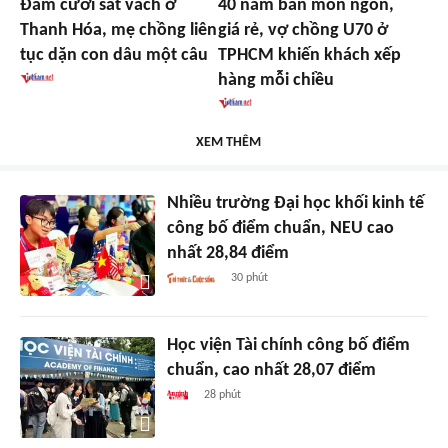
Đám cưới sát vách ở
40 năm bán món ngon,
Thanh Hóa, mẹ chồng liên
giá rẻ, vợ chồng U70 ở
tục dặn con dâu một câu
TPHCM khiến khách xếp
hàng mỗi chiều
XEM THÊM
Nhiều trường Đại học khối kinh tế
công bố điểm chuẩn, NEU cao
nhất 28,84 điểm
30 phút
Học viện Tài chính công bố điểm
chuẩn, cao nhất 28,07 điểm
28 phút