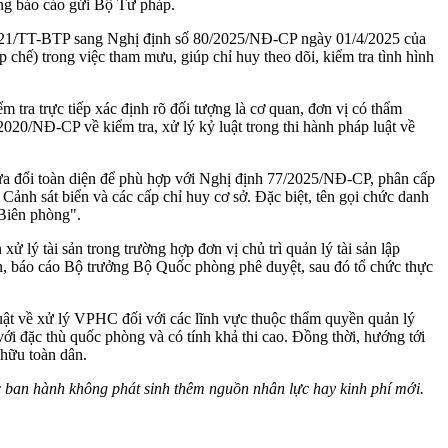
ng báo cáo gửi Bộ Tư pháp.
4/2021/TT-BTP sang Nghị định số 80/2025/NĐ-CP ngày 01/4/2025 của
 chế) trong việc tham mưu, giúp chỉ huy theo dõi, kiểm tra tình hình
m tra trực tiếp xác định rõ đối tượng là cơ quan, đơn vị có thẩm
0/NĐ-CP về kiểm tra, xử lý kỷ luật trong thi hành pháp luật về
 sửa đổi toàn diện để phù hợp với Nghị định 77/2025/NĐ-CP, phân cấp
h sát biển và các cấp chỉ huy cơ sở. Đặc biệt, tên gọi chức danh
 Biên phòng".
xử lý tài sản trong trường hợp đơn vị chủ trì quản lý tài sản lập
án, báo cáo Bộ trưởng Bộ Quốc phòng phê duyệt, sau đó tổ chức thực
 luật về xử lý VPHC đối với các lĩnh vực thuộc thẩm quyền quản lý
i đặc thù quốc phòng và có tính khả thi cao. Đồng thời, hướng tới
 hữu toàn dân.
c ban hành không phát sinh thêm nguồn nhân lực hay kinh phí mới.