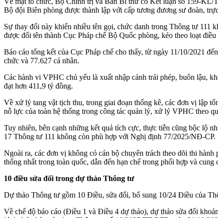
Về mặt tổ chức, Bộ Chính trị và Ban Bí thư có Kết luận số 159-KL
Bộ đội Biên phòng được thành lập với cấp tương đương sư đoàn, trực
Sự thay đổi này khiến nhiều tên gọi, chức danh trong Thông tư 111
được đổi tên thành Cục Pháp chế Bộ Quốc phòng, kéo theo loạt điều 
Báo cáo tổng kết của Cục Pháp chế cho thấy, từ ngày 11/10/2021 đến
chức và 77.627 cá nhân.
Các hành vi VPHC chủ yếu là xuất nhập cảnh trái phép, buôn lậu, kha
đạt hơn 411,9 tỷ đồng.
Về xử lý tang vật tịch thu, trong giai đoạn thống kê, các đơn vị lập 
nỗ lực của toàn hệ thống trong công tác quản lý, xử lý VPHC theo qu
Tuy nhiên, bên cạnh những kết quả tích cực, thực tiễn cũng bộc lộ nh
17 Thông tư 111 không còn phù hợp với Nghị định 77/2025/NĐ-CP.
Ngoài ra, các đơn vị không có cán bộ chuyên trách theo dõi thi hàn
thống nhất trong toàn quốc, dẫn đến hạn chế trong phối hợp và cung c
10 điều sửa đổi trong dự thảo Thông tư
Dự thảo Thông tư gồm 10 Điều, sửa đổi, bổ sung 10/24 Điều của Thôn
Về chế độ báo cáo (Điều 1 và Điều 4 dự thảo), dự thảo sửa đổi khoả