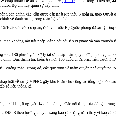
/TW chấp thuận Đề án sắp xếp tổ chức
quân sự
địa phương. Theo đó, 44 
 thuộc Bộ chỉ huy quân sự cấp tỉnh.
 không còn chính xác, cần được cập nhật kịp thời. Ngoài ra, theo Q
chỉnh về danh xưng trong toàn bộ văn bản.
 15/10/2025, các cơ quan, đơn vị thuộc Bộ Quốc phòng đã xử lý tổng 
i thác khoáng sản trái phép, đánh bắt hải sản vi phạm và vận chuyển 
tổng số 2.186 phương án xử lý tài sản; cấp thẩm quyền đã phê duyệt 2.00
y định. Qua thanh tra, kiểm tra hơn 100 cuộc chưa phát hiện trường h
iều vướng mắc. Trong đó, các quy định về thẩm quyền phê duyệt phương á
h pháp luật về xử lý VPHC, gây khó khăn cho công tác tổng hợp báo cá
ấp số liệu thống kê.
g tư 111, giữ nguyên 14 điều còn lại. Các nội dung sửa đổi tập trun
n 2 Điều 8 theo hướng chuyển sang báo cáo hằng năm thay vì báo cáo 6