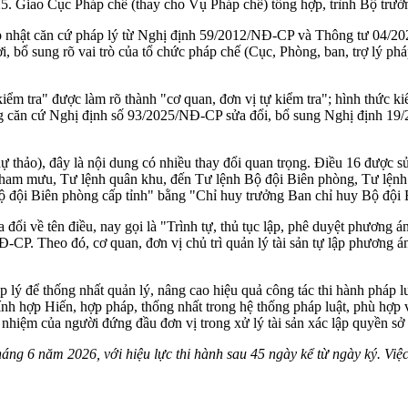
5. Giao Cục Pháp chế (thay cho Vụ Pháp chế) tổng hợp, trình Bộ trưở
o cập nhật căn cứ pháp lý từ Nghị định 59/2012/NĐ-CP và Thông tư 0
 bổ sung rõ vai trò của tổ chức pháp chế (Cục, Phòng, ban, trợ lý pháp
iểm tra" được làm rõ thành "cơ quan, đơn vị tự kiểm tra"; hình thức kiể
căn cứ Nghị định số 93/2025/NĐ-CP sửa đổi, bổ sung Nghị định 19/202
dự thảo), đây là nội dung có nhiều thay đổi quan trọng. Điều 16 được
 mưu, Tư lệnh quân khu, đến Tư lệnh Bộ đội Biên phòng, Tư lệnh Cản
Bộ đội Biên phòng cấp tỉnh" bằng "Chỉ huy trưởng Ban chỉ huy Bộ đội
đổi về tên điều, nay gọi là "Trình tự, thủ tục lập, phê duyệt phương án 
CP. Theo đó, cơ quan, đơn vị chủ trì quản lý tài sản tự lập phương 
áp lý để thống nhất quản lý, nâng cao hiệu quả công tác thi hành pháp
 hợp Hiến, hợp pháp, thống nhất trong hệ thống pháp luật, phù hợp vớ
h nhiệm của người đứng đầu đơn vị trong xử lý tài sản xác lập quyền sở
ng 6 năm 2026, với hiệu lực thi hành sau 45 ngày kể từ ngày ký. Việ