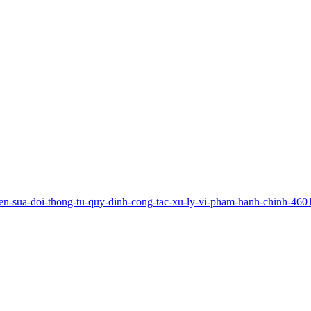
ien-sua-doi-thong-tu-quy-dinh-cong-tac-xu-ly-vi-pham-hanh-chinh-460