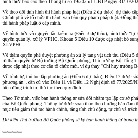
hình thức báo cáo theo Thông tư số 19/2025/TT-BTP ngày 31/10/202
Về theo dõi tình hình thi hành pháp luật (Điều 2 dự thảo), dự thả
Chính phủ về tổ chức thi hành văn bản quy phạm pháp luật. Đồng thời,
thi hành pháp luật ở cấp mình.
Về hình thức và nguyên tắc kiểm tra (Điều 3 dự thảo), hình thức "tự k
quyền quản lý, xử lý VPHC. Khoản 5 Điều 10 được cập nhật bổ sung 
XLVPHC.
Về thẩm quyền phê duyệt phương án xử lý tang vật tịch thu (Điều 5 
rõ thẩm quyền từ Bộ trưởng Bộ Quốc phòng, Thủ trưởng Bộ Tổng Tham
được cập nhật theo cơ cấu tổ chức mới, ví dụ thay "Chỉ huy trưởng 
Về trình tự, thủ tục lập phương án (Điều 6 dự thảo), Điều 17 được sửa 
phương án", căn cứ vào Điều 11 và Điều 12 Nghị định số 77/2025/NĐ-
hiện đúng trình tự, thủ tục theo quy định.
Theo Tờ trình, việc ban hành thông tư sửa đổi nhằm tạo lập cơ sở ph
của Bộ Quốc phòng. Thông tư được soạn thảo theo hướng bảo đảm tính
mục tiêu giảm thủ tục hành chính, tăng tính chủ động, tự chủ và trác
Dự kiến Thủ trưởng Bộ Quốc phòng sẽ ký ban hành thông tư trong thá