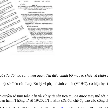
 sửa đổi, bổ sung liên quan đến điều chỉnh bộ máy tổ chức và phân c
 một số điều của Luật Xử lý vi phạm hành chính (VPHC), có hiệu lực 
ập quyền sở hữu toàn dân và xử lý tài sản tịch thu đã được thay thế b
an hành Thông tư số 19/2025/TT-BTP sửa đổi chế độ báo cáo công tác