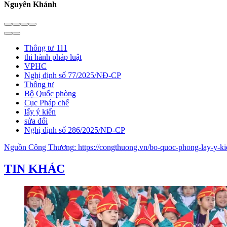
Nguyên Khánh
Thông tư 111
thi hành pháp luật
VPHC
Nghị định số 77/2025/NĐ-CP
Thông tư
Bộ Quốc phòng
Cục Pháp chế
lấy ý kiến
sửa đổi
Nghị định số 286/2025/NĐ-CP
Nguồn
Công Thương
:
https://congthuong.vn/bo-quoc-phong-lay-y-k
TIN KHÁC