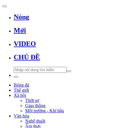
Nóng
Mới
VIDEO
CHỦ ĐỀ
Bóng đá
Thế giới
Xã hội
Thời sự
Giao thông
Môi trường - Khí hậu
Văn hóa
Nghệ thuật
Ẩm thực