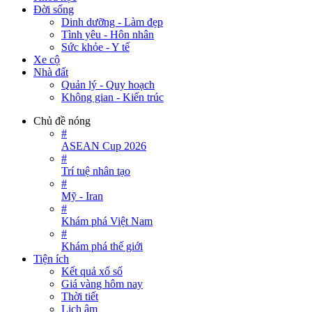
Đời sống
Dinh dưỡng - Làm đẹp
Tình yêu - Hôn nhân
Sức khỏe - Y tế
Xe cộ
Nhà đất
Quản lý - Quy hoạch
Không gian - Kiến trúc
Chủ đề nóng
#
ASEAN Cup 2026
#
Trí tuệ nhân tạo
#
Mỹ - Iran
#
Khám phá Việt Nam
#
Khám phá thế giới
Tiện ích
Kết quả xổ số
Giá vàng hôm nay
Thời tiết
Lịch âm