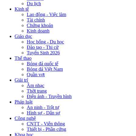
Du lịch
Kinh tế
Lao động - Việc làm
Tài chính
Chứng khoán
Kinh doanh
Giáo dục
Học bổng - Du học
Đào tạo - Thi cử
Tuyển Sinh 2026
Thể thao
Bóng đá quốc tế
Bóng đá Việt Nam
Quần vợt
Giải trí
Âm nhạc
Thời trang
Điện ảnh - Truyền hình
Pháp luật
An ninh - Trật tự
Hình sự - Dân sự
Công nghệ
CNTT - Viễn thông
Thiết bị - Phần cứng
Khoa học