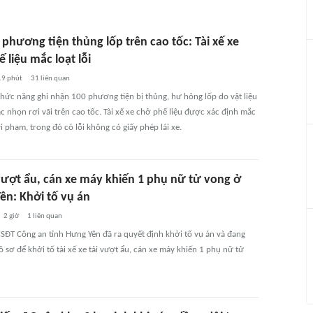
 phương tiện thủng lốp trên cao tốc: Tài xế xe
 liệu mắc loạt lỗi
19 phút
31
liên quan
hức năng ghi nhận 100 phương tiện bị thủng, hư hỏng lốp do vật liệu
ắc nhọn rơi vãi trên cao tốc. Tài xế xe chở phế liệu được xác định mắc
vi phạm, trong đó có lỗi không có giấy phép lái xe.
 vượt ẩu, cán xe máy khiến 1 phụ nữ tử vong ở
ên: Khởi tố vụ án
2 giờ
1
liên quan
SĐT Công an tỉnh Hưng Yên đã ra quyết định khởi tố vụ án và đang
 sơ để khởi tố tài xế xe tải vượt ẩu, cán xe máy khiến 1 phụ nữ tử