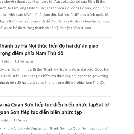
về chuyến thăm cấp Nhà nước tới Australia sắp tới của Tổng Bí thư,
nước Tô Lâm, ông Layton Pike, Thành viên Hội đồng Cố vấn, Viện Chính
alia - Việt Nam (AVPI), Phó giám đốc Đại học RMIT phụ trách quốc tế,
ây là thời điểm rất thuận lợi để Việt Nam và Australia tiếp tục làm sâu
i quan hệ đã trưởng thành và có độ tin cậy chính trị cao.
Thành ủy Hà Nội thúc tiến độ hai dự án giao
trọng điểm phía Nam Thủ đô
3 phút
315
liên quan
Ủy viên Bộ Chính trị, Bí thư Thành ủy, Trưởng đoàn đại biểu Quốc hội
 Hà Nội Trần Đức Thắng đã kiểm tra thực địa, chỉ đạo tháo gỡ vướng
nhanh tiến độ hai dự án giao thông trọng điểm ở phía Nam Thủ đô.
tại xã Quan Sơn tiếp tục diễn biến phức tạpSạt lở
Quan Sơn tiếp tục diễn biến phức tạp
4 phút
2
liên quan
rên khu vực taluy dương tại bản Thanh Sơn, xã Quan Sơn tiếp tục mở