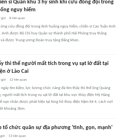
iến sĩ Quân khu 3 hy sinh khi cứu đồng đội trong
uống nguy hiểm
 giờ
8
liên quan
ứng cứu đồng đội trong tình huống nguy hiểm, chiến sĩ Cao Tuấn Anh
h. Anh được Bộ Chỉ huy Quân sự thành phố Hải Phòng truy thăng
và được Trung ương Đoàn truy tặng Bằng khen.
y thi thể người mất tích trong vụ sạt lở đất tại
ện ở Lào Cai
 giờ
12
liên quan
 ngày tìm kiếm, lực lượng chức năng đã tìm thấy thi thể ông Quàng
 người mất tích trong vụ sạt lở đất tại khu vực thủy điện Mý Háng
hể nạn nhân được phát hiện tại lòng hồ thủy điện Nậm Xé 4, cách nơi
 lở khoảng 3km.
p tổ chức quân sự địa phương 'tinh, gọn, mạnh'
 giờ
13
liên quan