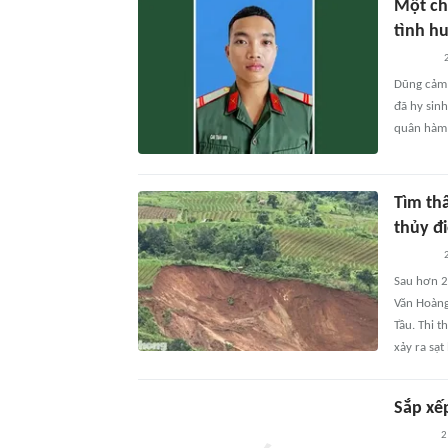
Một ch
tình h
2
Dũng cảm 
đã hy sin
quân hàm 
Tìm thấ
thủy đi
2
Sau hơn 2
Văn Hoàng,
Tầu. Thi t
xảy ra sạt
Sắp xế
2