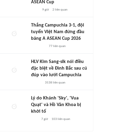
ASEAN Cup
9 giờ
2
liên quan
Thắng Campuchia 3-1, đội
tuyển Việt Nam đứng đầu
bảng A ASEAN Cup 2026
77
liên quan
HLV Kim Sang-sik nói điều
đặc biệt về Đình Bắc sau cú
đúp vào lưới Campuchia
3538
liên quan
Lý do Khánh 'Sky', 'Vua
Quạt' và Hồ Văn Khoa bị
khởi tố
7 giờ
103
liên quan