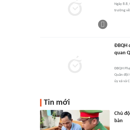
Ngày 8.8, 
trường về
ĐBQH đề
quan Q
ĐBQH Phạm
Quân đội 
ủy xã và C
Tin mới
Chủ độ
bàn