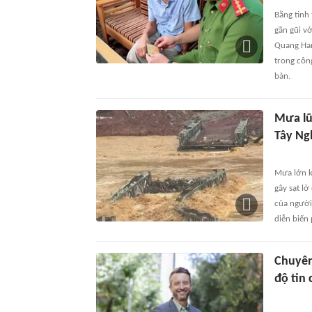
Bằng tinh
gần gũi v
Quang Han
trong công
bàn.
Mưa lũ 
Tây Ng
Mưa lớn k
gây sạt lở
của người
diễn biến
Chuyên 
độ tin 