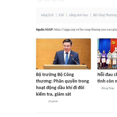
xăng E10
E10
xăng sinh học
Bộ Công Thương
Nguồn
SGGP
:
https://sggp.org.vn/bo-cong-thuong-yeu-cau-gi
Bộ trưởng Bộ Công
Nỗi đau c
thương: Phân quyền trong
tình còn 
hoạt động dầu khí đi đôi
Đồng Tháp
kiểm tra, giám sát
23 phút