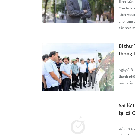
Bình luận 
Chủ tịch 
sách Austr
cho rằng đ
sắc hơn mố
Bí thư 
thông 
Ngày 8-8, 
thành phố
mắc, đẩy 
Sạt lở 
tại xã 
Vết nứt t