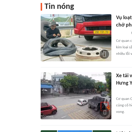
Tin nóng
Vụ loạt
chở phế
Cơ quan c
kim loại s
nhiều lỗi 
Xe tải
Hưng Y
Cơ quan C
củng cố hồ
vong.