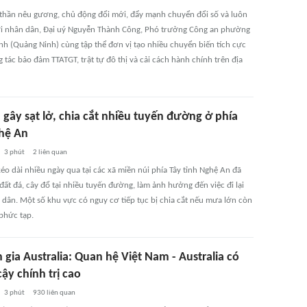
 thần nêu gương, chủ động đổi mới, đẩy mạnh chuyển đổi số và luôn
ới nhân dân, Đại uý Nguyễn Thành Công, Phó trưởng Công an phường
h (Quảng Ninh) cùng tập thể đơn vị tạo nhiều chuyển biến tích cực
 tác bảo đảm TTATGT, trật tự đô thị và cải cách hành chính trên địa
gây sạt lở, chia cắt nhiều tuyến đường ở phía
hệ An
3 phút
2
liên quan
éo dài nhiều ngày qua tại các xã miền núi phía Tây tỉnh Nghệ An đã
 đất đá, cây đổ tại nhiều tuyến đường, làm ảnh hưởng đến việc đi lại
 dân. Một số khu vực có nguy cơ tiếp tục bị chia cắt nếu mưa lớn còn
 phức tạp.
gia Australia: Quan hệ Việt Nam - Australia có
cậy chính trị cao
3 phút
930
liên quan