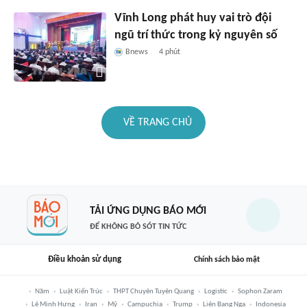
Vĩnh Long phát huy vai trò đội
ngũ trí thức trong kỷ nguyên số
Bnews
4 phút
VỀ TRANG CHỦ
TẢI ỨNG DỤNG BÁO MỚI
ĐỂ KHÔNG BỎ SÓT TIN TỨC
Điều khoản sử dụng
Chính sách bảo mật
Năm
Luật Kiến Trúc
THPT Chuyên Tuyên Quang
Logistic
Sophon Zaram
Lê Minh Hưng
Iran
Mỹ
Campuchia
Trump
Liên Bang Nga
Indonesia