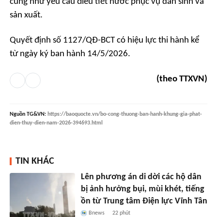
cũng như yêu cầu điều tiết nước phục vụ dân sinh và
sản xuất.
Quyết định số 1127/QĐ-BCT có hiệu lực thi hành kể
từ ngày ký ban hành 14/5/2026.
(theo TTXVN)
Nguồn
TG&VN
:
https://baoquocte.vn/bo-cong-thuong-ban-hanh-khung-gia-phat-
dien-thuy-dien-nam-2026-394693.html
TIN KHÁC
Lên phương án di dời các hộ dân
bị ảnh hưởng bụi, mùi khét, tiếng
ồn từ Trung tâm Điện lực Vĩnh Tân
Bnews
22 phút