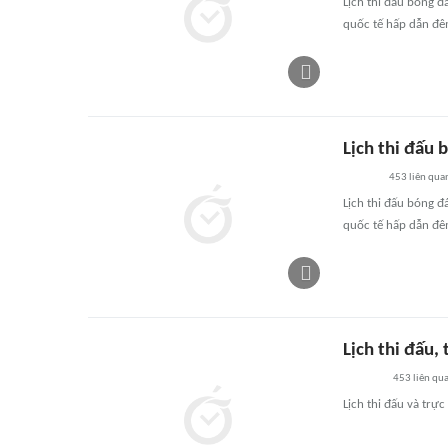
Lịch thi đấu bóng đ
quốc tế hấp dẫn đêm
Lịch thi đấu
453
liên qua
Lịch thi đấu bóng đ
quốc tế hấp dẫn đêm
Lịch thi đấu
453
liên qu
Lịch thi đấu và trự