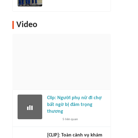
Video
Clip: Người phụ nữ đi chợ
bất ngờ bị đâm trọng
thương
5
liên quan
[CLIP]: Toàn cảnh vụ khám