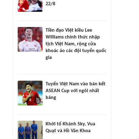
22/8
Tiền đạo Việt kiều Lee
Williams chính thức nhập
tịch Việt Nam, rộng cửa
khoác áo các đội tuyển quốc
gia
Tuyển Việt Nam vào bán kết
ASEAN Cup với ngôi nhất
bảng
Khởi tố Khánh Sky, Vua
Quạt và Hồ Văn Khoa