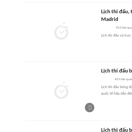
Lịch thi đấu,
Madrid
453
liên qu
Lịch thi đấu và trự
Lịch thi đấu
453
liên qua
Lịch thi đấu bóng đ
quốc tế hấp dẫn đêm
Lịch thi đấu 