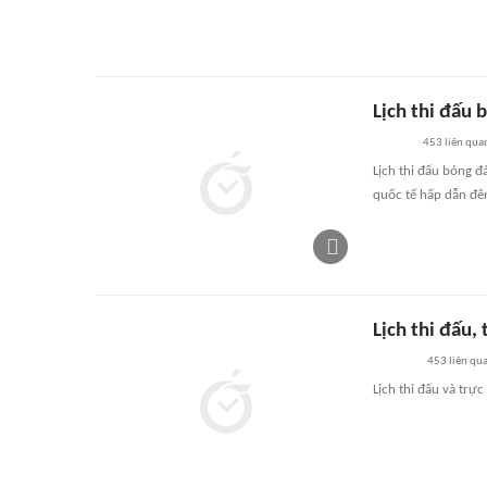
Lịch thi đấu
453
liên qua
Lịch thi đấu bóng đ
quốc tế hấp dẫn đêm
Lịch thi đấu
453
liên qu
Lịch thi đấu và trự