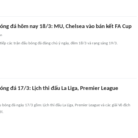
 bóng đá hôm nay 18/3: MU, Chelsea vào bán kết FA Cup
an
c tiếp các trận đấu bóng đá đáng chú ý ngày, đêm 18/3 và rạng sáng 19/3.
bóng đá 17/3: Lịch thi đấu La Liga, Premier League
u bóng đá ngày 17/3 gồm: Lịch thi đấu La Liga, Premier League và các giải Vô địch
ới.