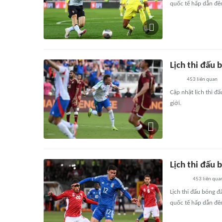
quốc tế hấp dẫn đêm
Lịch thi đấu 
453
liên quan
Cập nhật lịch thi đ
giới.
Lịch thi đấu
453
liên qua
Lịch thi đấu bóng đ
quốc tế hấp dẫn đêm