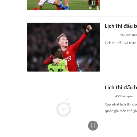
Lịch thi đấu
453
liên qu
Lịch thi đấu và trự
Lịch thi đấu 
453
liên quan
Cập nhật lịch thi đấ
quốc gia trên thế gi