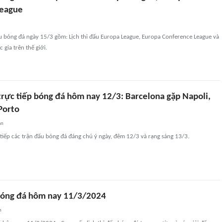
League
ấu bóng đá ngày 15/3 gồm: Lịch thi đấu Europa League, Europa Conference League và
 gia trên thế giới.
 trực tiếp bóng đá hôm nay 12/3: Barcelona gặp Napoli,
Porto
an
c tiếp các trận đấu bóng đá đáng chú ý ngày, đêm 12/3 và rạng sáng 13/3.
 bóng đá hôm nay 11/3/2024
n