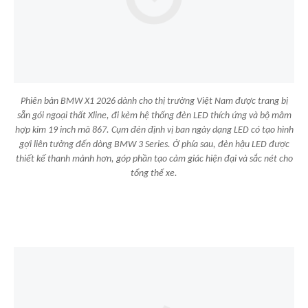
Phiên bản BMW X1 2026 dành cho thị trường Việt Nam được trang bị
sẵn gói ngoại thất Xline, đi kèm hệ thống đèn LED thích ứng và bộ mâm
hợp kim 19 inch mã 867. Cụm đèn định vị ban ngày dạng LED có tạo hình
gợi liên tưởng đến dòng BMW 3 Series. Ở phía sau, đèn hậu LED được
thiết kế thanh mảnh hơn, góp phần tạo cảm giác hiện đại và sắc nét cho
tổng thể xe.