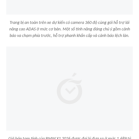
Trang bị an toàn trên xe dự kiến có camera 360 độ cùng gói hỗ trợ lái
nâng cao ADAS ở mức cơ bản. Một số tính năng đáng chú ý gồm cảnh
báo va chạm phía trước, hỗ trợ phanh khẩn cấp và cảnh báo lệch làn.
Giá bán tạm tính của BMW X1 2026 được đại lý đưa ra ở mức 1,689 tỷ