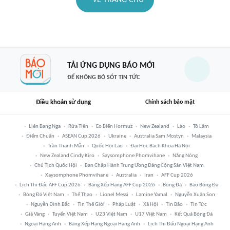
TẢI ỨNG DỤNG BÁO MỚI
ĐỂ KHÔNG BỎ SÓT TIN TỨC
Điều khoản sử dụng
Chính sách bảo mật
Liên Bang Nga
Rửa Tiền
Eo Biển Hormuz
New Zealand
Lào
Tô Lâm
Điểm Chuẩn
ASEAN Cup 2026
Ukraine
Australia Sam Mostyn
Malaysia
Trần Thanh Mẫn
Quốc Hội Lào
Đại Học Bách Khoa Hà Nội
New Zealand Cindy Kiro
Saysomphone Phomvihane
Nắng Nóng
Chủ Tịch Quốc Hội
Ban Chấp Hành Trung Ương Đảng Cộng Sản Việt Nam
Xaysomphone Phomvihane
Australia
Iran
AFF Cup 2026
Lịch Thi Đấu AFF Cup 2026
Bảng Xếp Hạng AFF Cup 2026
Bóng Đá
Báo Bóng Đá
Bóng Đá Việt Nam
Thể Thao
Lionel Messi
Lamine Yamal
Nguyễn Xuân Son
Nguyễn Đình Bắc
Tin Thế Giới
Pháp Luật
Xã Hội
Tin Bão
Tin Tức
Giá Vàng
Tuyển Việt Nam
U23 Việt Nam
U17 Việt Nam
Kết Quả Bóng Đá
Ngoại Hạng Anh
Bảng Xếp Hạng Ngoại Hạng Anh
Lịch Thi Đấu Ngoại Hạng Anh