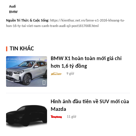
Audi
BMW
Nguồn
Tri Thức & Cuộc Sống
:
https://kienthuc.net.vn/bmw-x1-2026-khoang-tu-
hon-16-ty-tai-viet-nam-canh-tranh-audi-q3-post1617008.html
TIN KHÁC
BMW X1 hoàn toàn mới giá chỉ
hơn 1,6 tỷ đồng
9 giờ
Hình ảnh đầu tiên về SUV mới của
Mazda
11 giờ