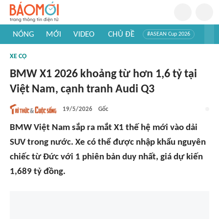
NÓNG
MỚI
VIDEO
CHỦ ĐỀ
#ASEAN Cup 2026
#Trí tuệ nhân tạo
#Mỹ - Iran
#Khám phá Việt Nam
XE CỘ
#Khám phá thế giới
BMW X1 2026 khoảng từ hơn 1,6 tỷ tại
Việt Nam, cạnh tranh Audi Q3
19/5/2026
Gốc
BMW Việt Nam sắp ra mắt X1 thế hệ mới vào dải
SUV trong nước. Xe có thể được nhập khẩu nguyên
chiếc từ Đức với 1 phiên bản duy nhất, giá dự kiến
1,689 tỷ đồng.