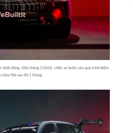
ợc khởi động. Đến tháng 2/2026, chiếc xe bước vào quá trình kiểm
u chạy thử sau đó 1 tháng.