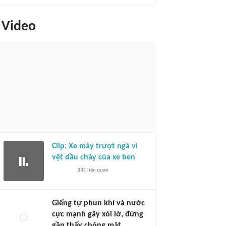
Video
Clip: Xe máy trượt ngã vì
vệt dầu chảy của xe ben
331
liên quan
Giếng tự phun khí và nước
cực mạnh gây xói lở, đứng
gần thấy chóng mặt