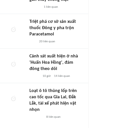
1
liên quan
Triệt phá cơ sở sản xuất
thuốc Đông y pha trộn
Paracetamol
20
liên quan
Cảnh sát xuất hiện ở nhà
'Huấn Hoa Hồng', đám
đông theo dõi
10 giờ
14
liên quan
Loạt ô tô thủng lốp trên
cao tốc qua Gia Lai, Đắk
Lắk, tài xế phát hiện vật
nhọn
8
liên quan