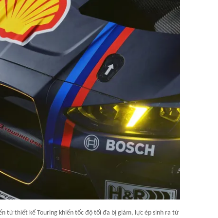
từ thiết kế Touring khiến tốc độ tối đa bị giảm, lực ép sinh ra từ