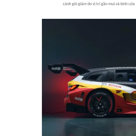
cánh gió giảm do vị trí gần mui và kính cửa