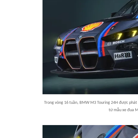
Trong vòng 16 tuần, BMW M3 Touring 24H được phát t
từ mẫu xe đua M