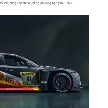
 sổ sau, cũng như sự cân bằng khí động học giữa 2 cầu.