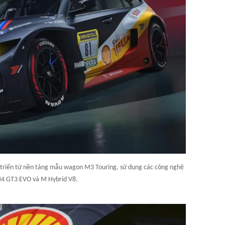
riển từ nền tảng mẫu wagon M3 Touring, sử dụng các công nghệ
4 GT3 EVO và M Hybrid V8.