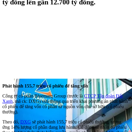
tỷ đồng lên gần 12.700 tỷ đồng.
Phát hành 155,7 triệu cổ phiếu để tăng vốn
Công ty cổ phần Bluemarq Group (trước là
CTCP Tập đoàn Đất
Xanh
, mã ck: DXG) vừa thông qua triển khai phương án phát hành
cổ phiếu để tăng vốn cổ phần từ nguồn vốn chủ sở hữu (cổ phiếu
thưởng).
Theo đó,
DXG
sẽ phát hành 155,7 triệu cổ phiếu thưởng, tương
ứng 14% lượng cổ phần đang lưu hành. Cổ đông sẽ nhận cổ phiếu