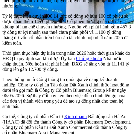
theo phương thức thực hiện quyền, quyền nhận không được chuyển
nhượng.
Tỷ lệ thực hiện quyền 100:14, tức cổ đông sở hữu 100 cổ phiếu sẽ
được nhận thêm 14 cổ phiếu mới. Cổ phiếu thưởng của đợt này
không bị hạn chế chuyển nhượng. Nguồn vốn phát hành gồm 457,3
tỷ đồng từ lợi nhuận sau thuế chưa phân phối và 1.100 tỷ đồng
thặng dư vốn cổ phần trên báo cáo tài chính hợp nhất năm 2025 đã
kiểm toán.
Thời gian thực hiện dự kiến trong năm 2026 hoặc thời gian khác do
HĐQT quy định sau khi được Ủy ban
Chứng khoán
Nhà nước
chấp thuận. Nếu hoàn tất phát hành, DXG sẽ tăng vốn từ 11.141 tỷ
đồng lên gần 12.700 tỷ đồng.
Theo thông tin từ Cổng thông tin quốc gia về đăng ký doanh
nghiệp, Công ty cổ phần Tập đoàn Đất Xanh chính thức hoạt động
dưới tên gọi mới là Công ty Cổ phần Bluemarq Group kể từ ngày
06/05/2026. Sự thay đổi này kéo theo việc điều chỉnh tên gọi của
các đơn vị thành viên trọng yếu để tạo sự đồng nhất cho toàn hệ
sinh thái.
Cụ thể, Công ty cổ phần Đầu tư
Kinh doanh
Bất động sản Hà An
(HAAC) đã đổi tên thành Công ty cổ phần Bluemarq Development.
Công ty cổ phần Đầu tư Đất Xanh Commercial đổi thành Công ty
cổ phần Bluemarq Asset Management.