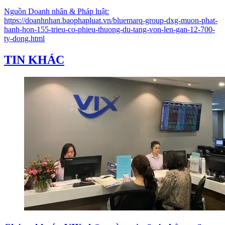
Nguồn
Doanh nhân & Pháp luật
:
https://doanhnhan.baophapluat.vn/bluemarq-group-dxg-muon-phat-
hanh-hon-155-trieu-co-phieu-thuong-du-tang-von-len-gan-12-700-
ty-dong.html
TIN KHÁC