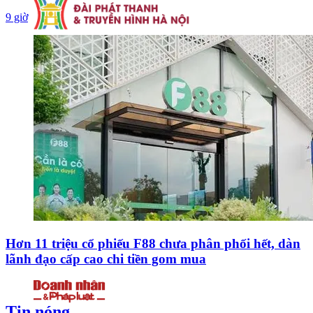
9 giờ
Hơn 11 triệu cổ phiếu F88 chưa phân phối hết, dàn
lãnh đạo cấp cao chi tiền gom mua
Tin nóng