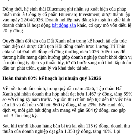
Đồng thời, hệ sinh thái Bluemarq ghi nhận sự xuất hiện của pháp
nhân mới là Công ty cổ phần Bluemarq Investment, được thành lập
vào ngày 22/04/2026. Doanh nghiệp này đăng ký ngành nghề kinh
doanh chính là hoạt động
bất động sản
khác, có quy mô vốn điều lệ
20 tỷ đồng.
Quyết định đổi tên của Đất Xanh nằm trong kế hoạch tái cấu trúc
toàn diện đã được Chủ tịch Hội đồng chiến lược Lương Trí Thìn
chia sẻ tại Đại hội đồng cổ đông thường niên 2026. Việc thay đổi
thương hiệu mang định hướng giúp doanh nghiệp thoát khỏi định vị
là một công ty dịch vụ thuần túy, từ đó bước sang mô hình tập đoàn
đầu tư, phát triển, quản lý và khai thác tài sản.
Hoàn thành 80% kế hoạch lợi nhuận quý I/2026
Về bức tranh tài chính, trong quý đầu năm 2026, Tập đoàn Đất
Xanh ghi nhận doanh thu hợp nhất đạt hơn 1.467 tỷ đồng, tăng 59%
so với cùng kỳ năm trước. Nguồn thu chính tiếp tục đến từ việc bán
căn hộ và đất nền với hơn 860 tỷ đồng, tăng 29%. Bên cạnh đó,
dịch vụ môi giới bất động sản mang về gần 604 tỷ đồng, cao gấp
hơn 3 lần cùng kỳ.
Sau khi trừ đi khoản hàng bán bị trả lại gần 115 tỷ đồng, doanh thu
thuần của doanh nghiệp đạt gần 1.353 tỷ đồng, tăng 46%. Lợi