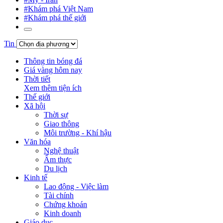
#Khám phá Việt Nam
#Khám phá thế giới
Tin
Thông tin bóng đá
Giá vàng hôm nay
Thời tiết
Xem thêm tiện ích
Thế giới
Xã hội
Thời sự
Giao thông
Môi trường - Khí hậu
Văn hóa
Nghệ thuật
Ẩm thực
Du lịch
Kinh tế
Lao động - Việc làm
Tài chính
Chứng khoán
Kinh doanh
Giáo dục