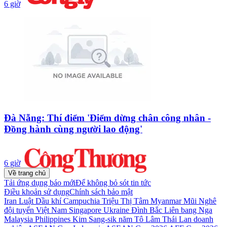
6 giờ
Đà Nẵng: Thí điểm 'Điểm dừng chân công nhân -
Đồng hành cùng người lao động'
6 giờ
Về trang chủ
Tải ứng dụng báo mới
Để không bỏ sót tin tức
Điều khoản sử dụng
Chính sách bảo mật
Iran
Luật Dầu khí
Campuchia
Triệu Thị Tâm
Myanmar
Mũi Nghê
đội tuyển Việt Nam
Singapore
Ukraine
Đình Bắc
Liên bang Nga
Malaysia
Philippines
Kim Sang-sik
năm
Tô Lâm
Thái Lan
doanh