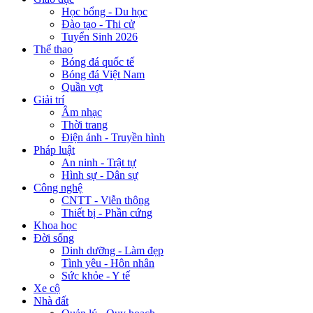
Học bổng - Du học
Đào tạo - Thi cử
Tuyển Sinh 2026
Thể thao
Bóng đá quốc tế
Bóng đá Việt Nam
Quần vợt
Giải trí
Âm nhạc
Thời trang
Điện ảnh - Truyền hình
Pháp luật
An ninh - Trật tự
Hình sự - Dân sự
Công nghệ
CNTT - Viễn thông
Thiết bị - Phần cứng
Khoa học
Đời sống
Dinh dưỡng - Làm đẹp
Tình yêu - Hôn nhân
Sức khỏe - Y tế
Xe cộ
Nhà đất