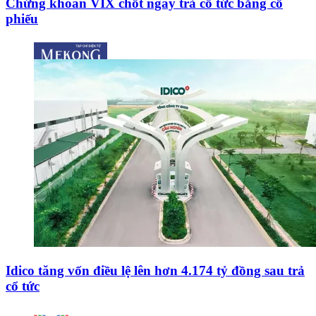
Chứng khoán VIX chốt ngày trả cổ tức bằng cổ
phiếu
Idico tăng vốn điều lệ lên hơn 4.174 tỷ đồng sau trả
cổ tức