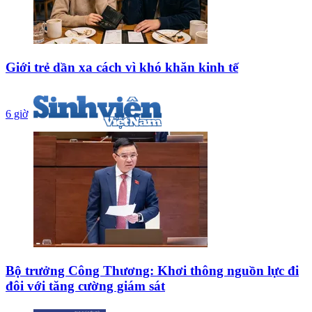
Giới trẻ dần xa cách vì khó khăn kinh tế
6 giờ
Bộ trưởng Công Thương: Khơi thông nguồn lực đi
đôi với tăng cường giám sát