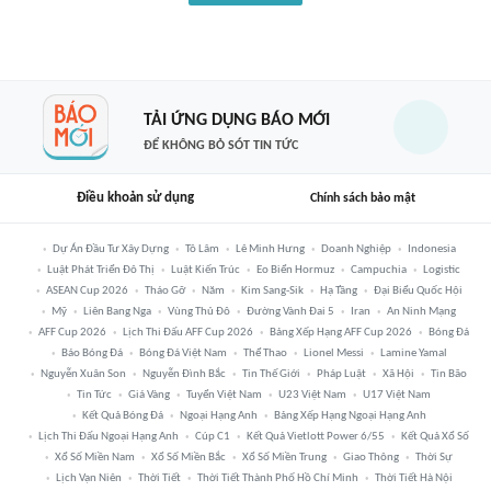
TẢI ỨNG DỤNG BÁO MỚI
ĐỂ KHÔNG BỎ SÓT TIN TỨC
Điều khoản sử dụng
Chính sách bảo mật
Dự Án Đầu Tư Xây Dựng
Tô Lâm
Lê Minh Hưng
Doanh Nghiệp
Indonesia
Luật Phát Triển Đô Thị
Luật Kiến Trúc
Eo Biển Hormuz
Campuchia
Logistic
ASEAN Cup 2026
Tháo Gỡ
Năm
Kim Sang-Sik
Hạ Tầng
Đại Biểu Quốc Hội
Mỹ
Liên Bang Nga
Vùng Thủ Đô
Đường Vành Đai 5
Iran
An Ninh Mạng
AFF Cup 2026
Lịch Thi Đấu AFF Cup 2026
Bảng Xếp Hạng AFF Cup 2026
Bóng Đá
Báo Bóng Đá
Bóng Đá Việt Nam
Thể Thao
Lionel Messi
Lamine Yamal
Nguyễn Xuân Son
Nguyễn Đình Bắc
Tin Thế Giới
Pháp Luật
Xã Hội
Tin Bão
Tin Tức
Giá Vàng
Tuyển Việt Nam
U23 Việt Nam
U17 Việt Nam
Kết Quả Bóng Đá
Ngoại Hạng Anh
Bảng Xếp Hạng Ngoại Hạng Anh
Lịch Thi Đấu Ngoại Hạng Anh
Cúp C1
Kết Quả Vietlott Power 6/55
Kết Quả Xổ Số
Xổ Số Miền Nam
Xổ Số Miền Bắc
Xổ Số Miền Trung
Giao Thông
Thời Sự
Lịch Vạn Niên
Thời Tiết
Thời Tiết Thành Phố Hồ Chí Minh
Thời Tiết Hà Nội