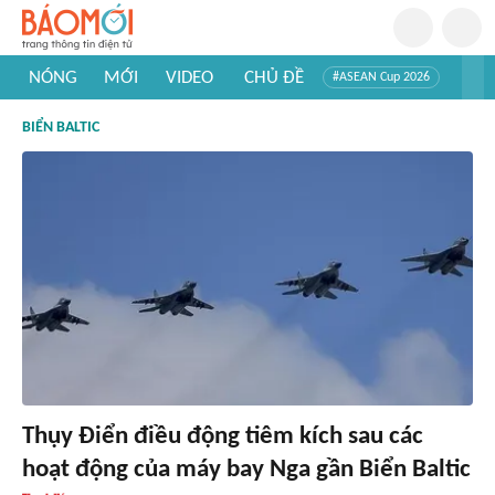
NÓNG
MỚI
VIDEO
CHỦ ĐỀ
#ASEAN Cup 2026
#Trí tuệ nhân tạo
#Mỹ - Iran
#Khám phá Việt Nam
BIỂN BALTIC
#Khám phá thế giới
Thụy Điển điều động tiêm kích sau các
hoạt động của máy bay Nga gần Biển Baltic