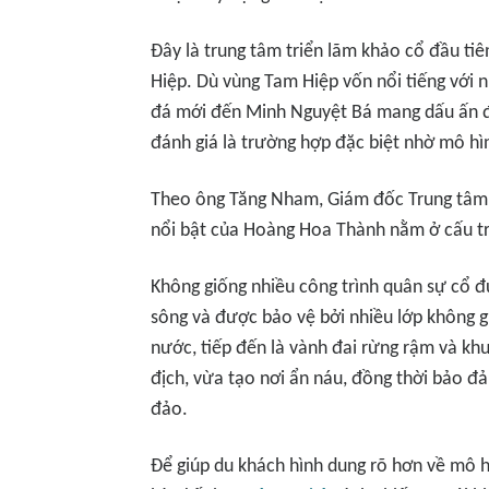
Đây là trung tâm triển lãm khảo cổ đầu tiê
Hiệp. Dù vùng Tam Hiệp vốn nổi tiếng với nh
đá mới đến Minh Nguyệt Bá mang dấu ấn 
đánh giá là trường hợp đặc biệt nhờ mô hì
Theo ông Tăng Nham, Giám đốc Trung tâm Bả
nổi bật của Hoàng Hoa Thành nằm ở cấu t
Không giống nhiều công trình quân sự cổ 
sông và được bảo vệ bởi nhiều lớp không g
nước, tiếp đến là vành đai rừng rậm và kh
địch, vừa tạo nơi ẩn náu, đồng thời bảo đ
đảo.
Để giúp du khách hình dung rõ hơn về mô hì