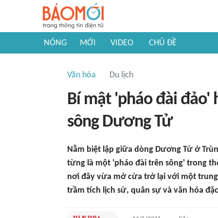
NÓNG
MỚI
VIDEO
CHỦ ĐỀ
Văn hóa
Du lịch
Bí mật 'pháo đài đảo'
sông Dương Tử
Nằm biệt lập giữa dòng Dương Tử ở Trùn
từng là một 'pháo đài trên sông' trong t
nơi đây vừa mở cửa trở lại với một trung
trầm tích lịch sử, quân sự và văn hóa đặc