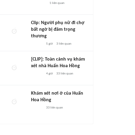
1
liên quan
Clip: Người phụ nữ đi chợ
bất ngờ bị đâm trọng
thương
5 giờ
3
liên quan
[CLIP]: Toàn cảnh vụ khám
xét nhà Huấn Hoa Hồng
4 giờ
33
liên quan
Khám xét nơi ở của Huấn
Hoa Hồng
33
liên quan