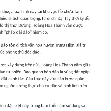
n thuộc loại hình này tại khu vực hồ chứa Tam
iều di tích quan trọng, từ di chỉ Đại Tây thời kỳ đồ
đô thị thời Đường, Hoàng Hoa Thành vẫn được
nh "pháo đài đảo" hiếm có.
o tồn di tích văn hóa huyện Trung Hiền, giá trị
rúc phòng thủ độc đáo.
được xây dựng trên núi, Hoàng Hoa Thành nằm giữa
ian tự nhiên. Bao quanh hòn đảo là vùng đất ngập
u đất canh tác. Cấu trúc này vừa cản bước quân
ảm nguồn lương thực cho cư dân và binh lính trên
nh đặc biệt này, trung tâm triển lãm sử dụng sa