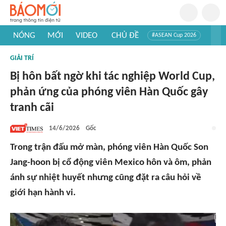
NÓNG
MỚI
VIDEO
CHỦ ĐỀ
#ASEAN Cup 2026
#Trí tuệ nhân tạo
#Mỹ - Iran
#Khám phá Việt Nam
GIẢI TRÍ
#Khám phá thế giới
Bị hôn bất ngờ khi tác nghiệp World Cup,
phản ứng của phóng viên Hàn Quốc gây
tranh cãi
14/6/2026
Gốc
Trong trận đấu mở màn, phóng viên Hàn Quốc Son
Jang-hoon bị cổ động viên Mexico hôn và ôm, phản
ánh sự nhiệt huyết nhưng cũng đặt ra câu hỏi về
giới hạn hành vi.