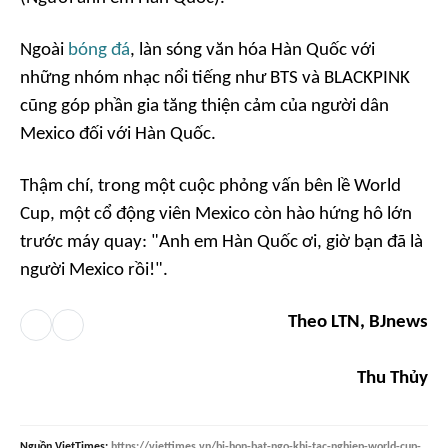
Ngoài
bóng đá
, làn sóng văn hóa Hàn Quốc với
những nhóm nhạc nổi tiếng như BTS và BLACKPINK
cũng góp phần gia tăng thiện cảm của người dân
Mexico đối với Hàn Quốc.
Thậm chí, trong một cuộc phỏng vấn bên lề World
Cup, một cổ động viên Mexico còn hào hứng hô lớn
trước máy quay: "Anh em Hàn Quốc ơi, giờ bạn đã là
người Mexico rồi!".
Theo LTN, BJnews
Thu Thủy
Nguồn
VietTimes
:
https://viettimes.vn/bi-hon-bat-ngo-khi-tac-nghiep-world-cup-