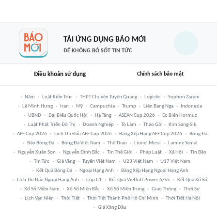
TẢI ỨNG DỤNG BÁO MỚI
ĐỂ KHÔNG BỎ SÓT TIN TỨC
Điều khoản sử dụng
Chính sách bảo mật
Năm
Luật Kiến Trúc
THPT Chuyên Tuyên Quang
Logistic
Sophon Zaram
Lê Minh Hưng
Iran
Mỹ
Campuchia
Trump
Liên Bang Nga
Indonesia
UBND
Đại Biểu Quốc Hội
Hạ Tầng
ASEAN Cup 2026
Eo Biển Hormuz
Luật Phát Triển Đô Thị
Doanh Nghiệp
Tô Lâm
Tháo Gỡ
Kim Sang-Sik
AFF Cup 2026
Lịch Thi Đấu AFF Cup 2026
Bảng Xếp Hạng AFF Cup 2026
Bóng Đá
Báo Bóng Đá
Bóng Đá Việt Nam
Thể Thao
Lionel Messi
Lamine Yamal
Nguyễn Xuân Son
Nguyễn Đình Bắc
Tin Thế Giới
Pháp Luật
Xã Hội
Tin Bão
Tin Tức
Giá Vàng
Tuyển Việt Nam
U23 Việt Nam
U17 Việt Nam
Kết Quả Bóng Đá
Ngoại Hạng Anh
Bảng Xếp Hạng Ngoại Hạng Anh
Lịch Thi Đấu Ngoại Hạng Anh
Cúp C1
Kết Quả Vietlott Power 6/55
Kết Quả Xổ Số
Xổ Số Miền Nam
Xổ Số Miền Bắc
Xổ Số Miền Trung
Giao Thông
Thời Sự
Lịch Vạn Niên
Thời Tiết
Thời Tiết Thành Phố Hồ Chí Minh
Thời Tiết Hà Nội
Giá Xăng Dầu