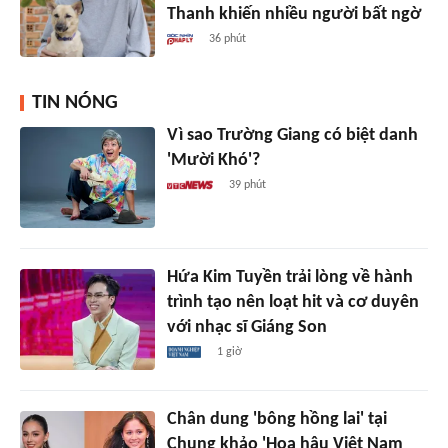
Thanh khiến nhiều người bất ngờ
36 phút
TIN NÓNG
Vì sao Trường Giang có biệt danh
'Mười Khó'?
39 phút
Hứa Kim Tuyền trải lòng về hành
trình tạo nên loạt hit và cơ duyên
với nhạc sĩ Giáng Son
1 giờ
Chân dung 'bông hồng lai' tại
Chung khảo 'Hoa hậu Việt Nam