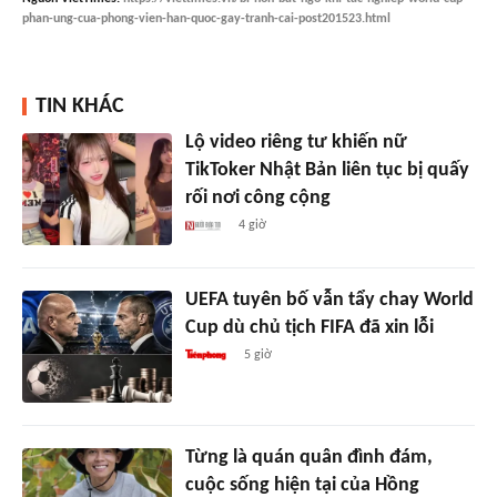
phan-ung-cua-phong-vien-han-quoc-gay-tranh-cai-post201523.html
TIN KHÁC
Lộ video riêng tư khiến nữ
TikToker Nhật Bản liên tục bị quấy
rối nơi công cộng
4 giờ
UEFA tuyên bố vẫn tẩy chay World
Cup dù chủ tịch FIFA đã xin lỗi
5 giờ
Từng là quán quân đình đám,
cuộc sống hiện tại của Hồng