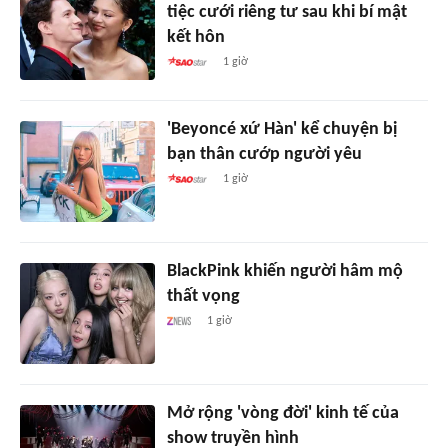
tiệc cưới riêng tư sau khi bí mật
kết hôn
1 giờ
'Beyoncé xứ Hàn' kể chuyện bị
bạn thân cướp người yêu
1 giờ
BlackPink khiến người hâm mộ
thất vọng
1 giờ
Mở rộng 'vòng đời' kinh tế của
show truyền hình