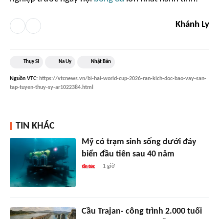
Khánh Ly
Thụy Sĩ
Na Uy
Nhật Bản
Nguồn
VTC
:
https://vtcnews.vn/bi-hai-world-cup-2026-ran-kich-doc-bao-vay-san-
tap-tuyen-thuy-sy-ar1022384.html
TIN KHÁC
Mỹ có trạm sinh sống dưới đáy
biển đầu tiên sau 40 năm
1 giờ
Cầu Trajan- công trình 2.000 tuổi