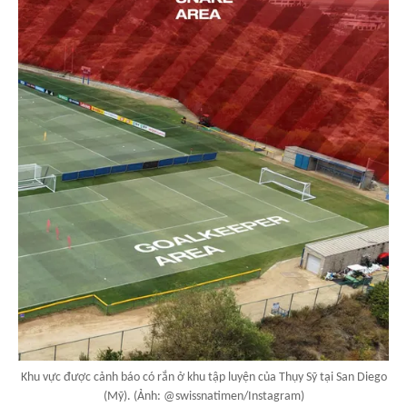
Khu vực được cảnh báo có rắn ở khu tập luyện của Thụy Sỹ tại San Diego
(Mỹ). (Ảnh: @swissnatimen/Instagram)