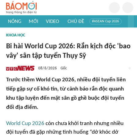
NÓNG
MỚI
VIDEO
CHỦ ĐỀ
#ASEAN Cup 2026
#Trí tuệ nhân tạo
#Mỹ - Iran
#Khám phá Việt Nam
KHOA HỌC
#Khám phá thế giới
Bi hài World Cup 2026: Rắn kịch độc 'bao
vây' sân tập tuyển Thụy Sỹ
08/6/2026
Gốc
Trước thềm World Cup 2026, nhiều đội tuyển liên
tiếp gặp sự cố khó tin, từ cảnh báo rắn độc quanh
khu tập luyện đến mặt sân gồ ghề buộc đội tuyển
đổi địa điểm.
World Cup 2026
còn chưa khởi tranh nhưng nhiều
đội tuyển đã gặp những tình huống “dở khóc dở