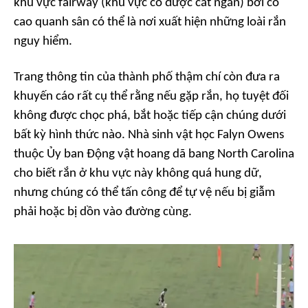
khu vực fairway (khu vực cỏ được cắt ngắn) bởi cỏ
cao quanh sân có thể là nơi xuất hiện những loài rắn
nguy hiểm.
Trang thông tin của thành phố thậm chí còn đưa ra
khuyến cáo rất cụ thể rằng nếu gặp rắn, họ tuyệt đối
không được chọc phá, bắt hoặc tiếp cận chúng dưới
bất kỳ hình thức nào. Nhà sinh vật học Falyn Owens
thuộc Ủy ban Động vật hoang dã bang North Carolina
cho biết rắn ở khu vực này không quá hung dữ,
nhưng chúng có thể tấn công để tự vệ nếu bị giẫm
phải hoặc bị dồn vào đường cùng.