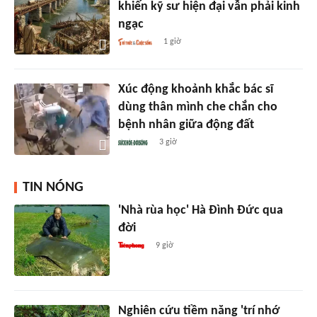
khiến kỹ sư hiện đại vẫn phải kinh
ngạc
1 giờ
Xúc động khoảnh khắc bác sĩ
dùng thân mình che chắn cho
bệnh nhân giữa động đất
3 giờ
TIN NÓNG
'Nhà rùa học' Hà Đình Đức qua
đời
9 giờ
Nghiên cứu tiềm năng 'trí nhớ