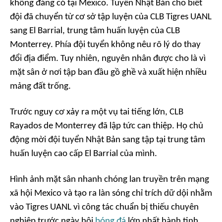
không đáng có tại Mexico. Tuyển Nhật Bản cho biết
đội đã chuyển từ cơ sở tập luyện của CLB Tigres UANL
sang El Barrial, trung tâm huấn luyện của CLB
Monterrey. Phía đội tuyển không nêu rõ lý do thay
đổi địa điểm. Tuy nhiên, nguyên nhân được cho là vì
mặt sân ở nơi tập ban đầu gồ ghề và xuất hiện nhiều
mảng đất trống.
Trước nguy cơ xảy ra một vụ tai tiếng lớn, CLB
Rayados de Monterrey đã lập tức can thiệp. Họ chủ
động mời đội tuyển Nhật Bản sang tập tại trung tâm
huấn luyện cao cấp El Barrial của mình.
Hình ảnh mặt sân nhanh chóng lan truyền trên mạng
xã hội Mexico và tạo ra làn sóng chỉ trích dữ dội nhằm
vào Tigres UANL vì công tác chuẩn bị thiếu chuyên
nghiệp trước ngày hội
bóng đá
lớn nhất hành tinh.