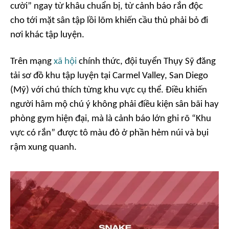
cười” ngay từ khâu chuẩn bị, từ cảnh báo rắn độc
cho tới mặt sân tập lồi lõm khiến cầu thủ phải bỏ đi
nơi khác tập luyện.
Trên mạng
xã hội
chính thức, đội tuyển Thụy Sỹ đăng
tải sơ đồ khu tập luyện tại Carmel Valley, San Diego
(Mỹ) với chú thích từng khu vực cụ thể. Điều khiến
người hâm mộ chú ý không phải điều kiện sân bãi hay
phòng gym hiện đại, mà là cảnh báo lớn ghi rõ “Khu
vực có rắn” được tô màu đỏ ở phần hẻm núi và bụi
rậm xung quanh.