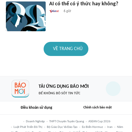
AI có thể có ý thức hay không?
6 giờ
VỀ TRANG CHỦ
TẢI ỨNG DỤNG BÁO MỚI
ĐỂ KHÔNG BỎ SÓT TIN TỨC
Điều khoản sử dụng
Chính sách bảo mật
Doanh Nghiệp
THPT Chuyên Tuyên Quang
ASEAN Cup 2026
Luật Phát Triển Đô Thị
Bộ Giáo Dục Và Đào Tạo
Eo Biển Hormuz
Iran
Năm