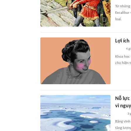
Từ những 
Excalibur
loại.
Lợi ích
4 g
Khoa học v
cho hiện 
Nỗ lực
vì ngu
3 
Băng vĩnh
tăng lượn