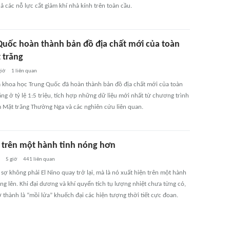
ả các nỗ lực cắt giảm khí nhà kính trên toàn cầu.
Quốc hoàn thành bản đồ địa chất mới của toàn
 trăng
giờ
1
liên quan
khoa học Trung Quốc đã hoàn thành bản đồ địa chất mới của toàn
ng ở tỷ lệ 1:5 triệu, tích hợp những dữ liệu mới nhất từ chương trình
 Mặt trăng Thường Nga và các nghiên cứu liên quan.
o trên một hành tinh nóng hơn
5 giờ
441
liên quan
sợ không phải El Nino quay trở lại, mà là nó xuất hiện trên một hành
ng lên. Khi đại dương và khí quyển tích tụ lượng nhiệt chưa từng có,
ở thành là “mồi lửa” khuếch đại các hiện tượng thời tiết cực đoan.