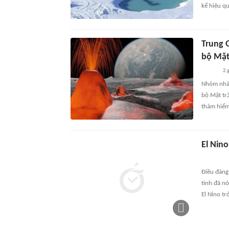
kể hiệu qu
Trung 
bộ Mặt
2 
Nhóm nhà 
bộ Mặt tră
thám hiểm
El Nin
Điều đáng 
tinh đã nó
El Nino tr