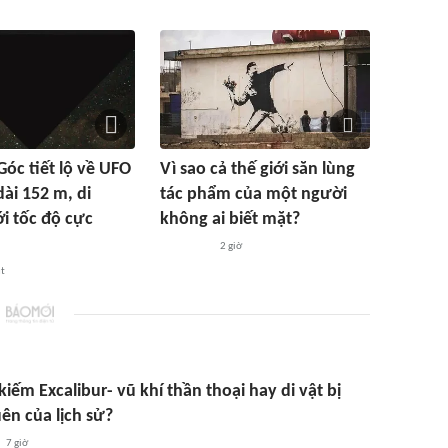
óc tiết lộ về UFO
Vì sao cả thế giới săn lùng
dài 152 m, di
tác phẩm của một người
i tốc độ cực
không ai biết mặt?
2 giờ
út
iếm Excalibur- vũ khí thần thoại hay di vật bị
ên của lịch sử?
7 giờ