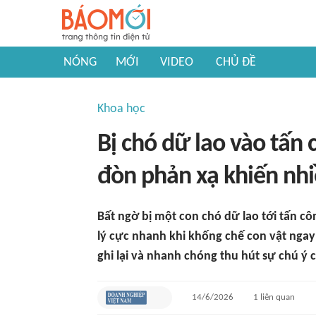
NÓNG
MỚI
VIDEO
CHỦ ĐỀ
Khoa học
Bị chó dữ lao vào tấn
đòn phản xạ khiến nhi
Bất ngờ bị một con chó dữ lao tới tấn c
lý cực nhanh khi khống chế con vật ngay
ghi lại và nhanh chóng thu hút sự chú ý 
14/6/2026
1
liên quan