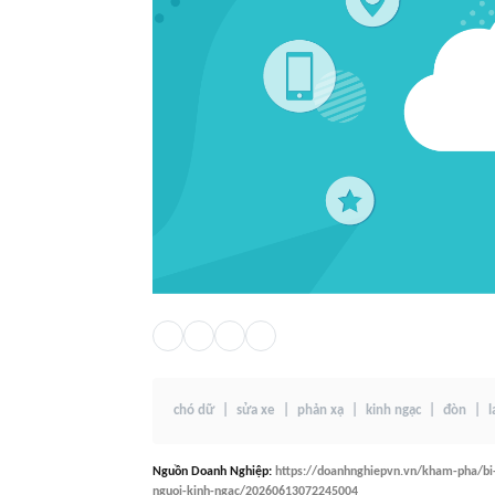
chó dữ
sửa xe
phản xạ
kinh ngạc
đòn
l
Nguồn
Doanh Nghiệp
:
https://doanhnghiepvn.vn/kham-pha/bi-
nguoi-kinh-ngac/20260613072245004