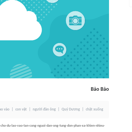
Bảo Bảo
ao vào
con vật
người đàn ông
Quý Dương
chặt xuống
cho-du-lao-vao-tan-cong-nguoi-dan-ong-tung-don-phan-xa-khien-nhieu-