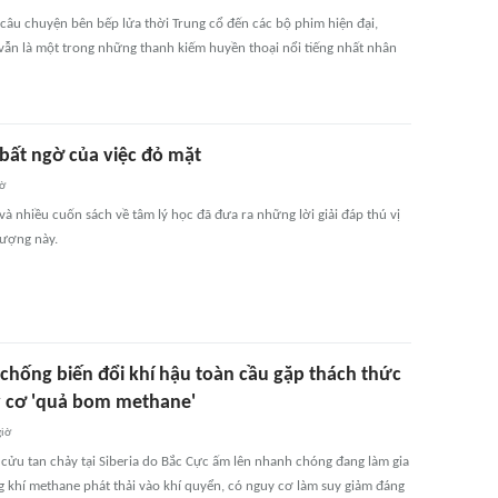
câu chuyện bên bếp lửa thời Trung cổ đến các bộ phim hiện đại,
 vẫn là một trong những thanh kiếm huyền thoại nổi tiếng nhất nhân
 bất ngờ của việc đỏ mặt
iờ
à nhiều cuốn sách về tâm lý học đã đưa ra những lời giải đáp thú vị
tượng này.
 chống biến đổi khí hậu toàn cầu gặp thách thức
y cơ 'quả bom methane'
giờ
 cửu tan chảy tại Siberia do Bắc Cực ấm lên nhanh chóng đang làm gia
g khí methane phát thải vào khí quyển, có nguy cơ làm suy giảm đáng