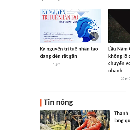
Kỷ nguyên trí tuệ nhân tạo
Lầu Năm G
đang đến rất gần
khổng lồ 
chuyển vớ
1 giờ
nhanh
22 ph
Tin nóng
Thanh k
lãng qu