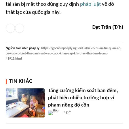
tài sản bị mất theo đúng quy định
pháp luật
về đồ
thất lạc của quốc gia này.
Đạt Trần (T/h)
Nguồn
Góc nhìn pháp lý
:
https://gocnhinphaply.nguoiduatin.vn/bi-an-tui-quan-ao-
cu-vut-xo-biet-thu-canh-sat-vao-cuoc-khan-cap-khi-thay-thu-ben-trong-
41915.html
TIN KHÁC
Tăng cường kiểm soát ban đêm,
phát hiện nhiều trường hợp vi
phạm nồng độ cồn
2 giờ