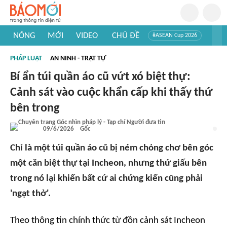
NÓNG
MỚI
VIDEO
CHỦ ĐỀ
#ASEAN Cup 2026
#Tuyển sinh đại học 2026
#Trí tuệ nhân tạo
#Mỹ - Iran
PHÁP LUẬT
AN NINH - TRẬT TỰ
#Khám phá Việt Nam
#Khám phá thế giới
Bí ẩn túi quần áo cũ vứt xó biệt thự:
Cảnh sát vào cuộc khẩn cấp khi thấy thứ
bên trong
09/6/2026
Gốc
Chỉ là một túi quần áo cũ bị ném chỏng chơ bên góc
một căn biệt thự tại Incheon, nhưng thứ giấu bên
trong nó lại khiến bất cứ ai chứng kiến cũng phải
'ngạt thở'.
Theo thông tin chính thức từ đồn cảnh sát Incheon