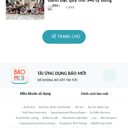
đánh bạc quy mô 340 tỷ đồng
7 phút
VỀ TRANG CHỦ
TẢI ỨNG DỤNG BÁO MỚI
ĐỂ KHÔNG BỎ SÓT TIN TỨC
Điều khoản sử dụng
Chính sách bảo mật
Australia
Đại Học Quốc Gia Hà Nội
Tô Lâm
Đại Sứ Quán Lào
Việt Nam-Australia
Saysomphone Phomvihane
Eo Biển Hormuz
Trịnh Khắc Cường
Điểm Chuẩn
Nhà Nước Việt Nam
Lào
Bão Dolphin
Xaysomphone Phomvihane
Trung Học Phổ Thông
ASEAN Cup 2026