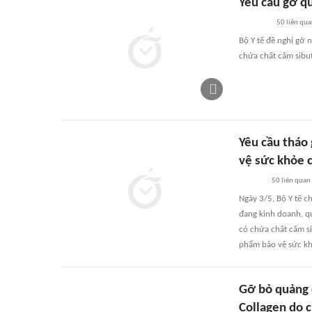
Yêu cầu gỡ q
50
liên qu
Bộ Y tế đề nghị gỡ 
chứa chất cấm sibut
Yêu cầu tháo 
vệ sức khỏe 
50
liên quan
Ngày 3/5, Bộ Y tế c
đang kinh doanh, q
có chứa chất cấm si
phẩm bảo vệ sức kh
Gỡ bỏ quảng 
Collagen do 