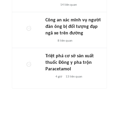
14
liên quan
Công an xác minh vụ người
đàn ông bị đối tượng đạp
ngã xe trên đường
8
liên quan
Triệt phá cơ sở sản xuất
thuốc Đông y pha trộn
Paracetamol
4 giờ
13
liên quan