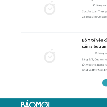
50
liên quan
Cục An toàn Thực p
và Best Slim Colla
Bộ Y tế yêu 
cấm sibutra
50
liên qua
Sáng 3/5, Cục An to
tử, website, mạng 
Gold và Best Slim C