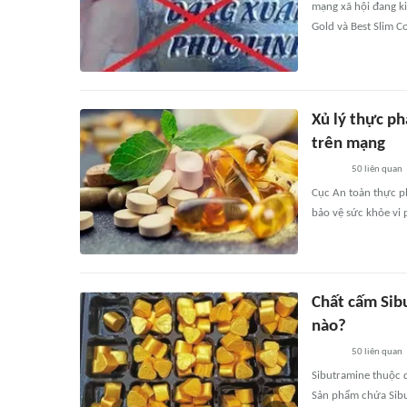
mạng xã hội đang k
Gold và Best Slim Co
Xủ lý thực p
trên mạng
50
liên quan
Cục An toàn thực ph
bảo vệ sức khỏe vi
Chất cấm Sib
nào?
50
liên quan
Sibutramine thuộc 
Sản phẩm chứa Sibu