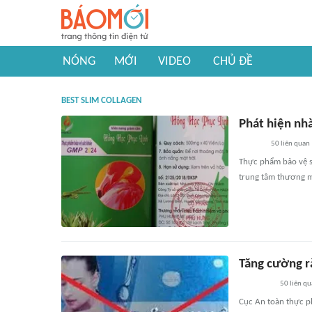
NÓNG
MỚI
VIDEO
CHỦ ĐỀ
BEST SLIM COLLAGEN
Phát hiện nh
50
liên quan
Thực phẩm bảo vệ s
trung tâm thương mạ
Tăng cường r
50
liên q
Cục An toàn thực ph