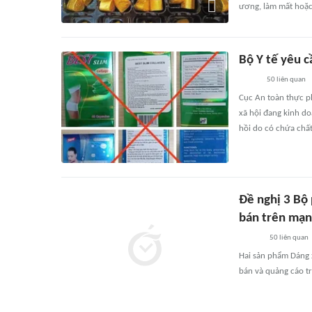
ương, làm mất hoặc
Bộ Y tế yêu 
50
liên quan
Cục An toàn thực ph
xã hội đang kinh d
hồi do có chứa chấ
Đề nghị 3 Bộ
bán trên mạ
50
liên quan
Hai sản phẩm Dáng 
bán và quảng cáo tr