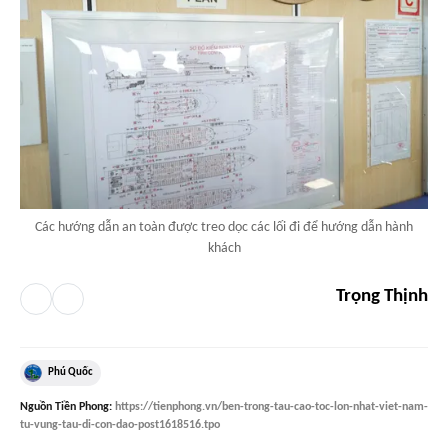
Các hướng dẫn an toàn được treo dọc các lối đi để hướng dẫn hành
khách
Trọng Thịnh
Phú Quốc
Nguồn
Tiền Phong
:
https://tienphong.vn/ben-trong-tau-cao-toc-lon-nhat-viet-nam-
tu-vung-tau-di-con-dao-post1618516.tpo