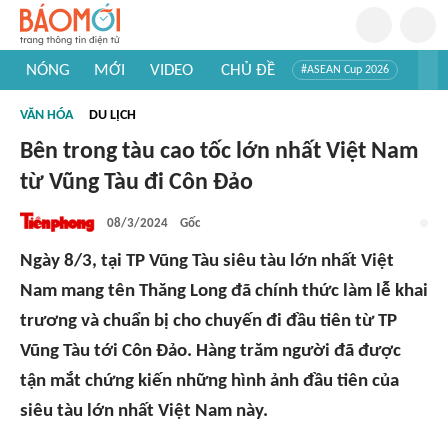
NÓNG
MỚI
VIDEO
CHỦ ĐỀ
#ASEAN Cup 2026
#Trí tuệ nhân tạo
#Mỹ - Iran
#Khám phá Việt Nam
VĂN HÓA
DU LỊCH
#Khám phá thế giới
Bên trong tàu cao tốc lớn nhất Việt Nam
từ Vũng Tàu đi Côn Đảo
08/3/2024
Gốc
Ngày 8/3, tại TP Vũng Tàu siêu tàu lớn nhất Việt
Nam mang tên Thăng Long đã chính thức làm lễ khai
trương và chuẩn bị cho chuyến đi đầu tiên từ TP
Vũng Tàu tới Côn Đảo. Hàng trăm người đã được
tận mắt chứng kiến những hình ảnh đầu tiên của
siêu tàu lớn nhất Việt Nam này.