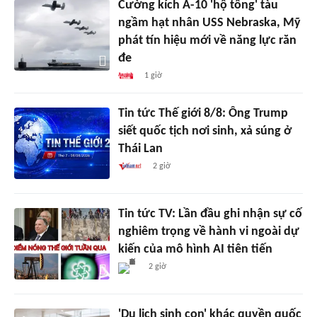
Cường kích A-10 'hộ tống' tàu
ngầm hạt nhân USS Nebraska, Mỹ
phát tín hiệu mới về năng lực răn
đe
1 giờ
Tin tức Thế giới 8/8: Ông Trump
siết quốc tịch nơi sinh, xả súng ở
Thái Lan
2 giờ
Tin tức TV: Lần đầu ghi nhận sự cố
nghiêm trọng về hành vi ngoài dự
kiến của mô hình AI tiên tiến
2 giờ
'Du lịch sinh con' khác quyền quốc