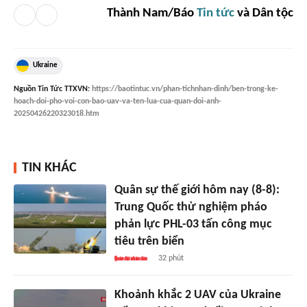
Thành Nam/Báo
Tin tức
và Dân tộc
Ukraine
Nguồn
Tin Tức TTXVN
:
https://baotintuc.vn/phan-tichnhan-dinh/ben-trong-ke-
hoach-doi-pho-voi-con-bao-uav-va-ten-lua-cua-quan-doi-anh-
20250426220323018.htm
TIN KHÁC
Quân sự thế giới hôm nay (8-8):
Trung Quốc thử nghiệm pháo
phản lực PHL-03 tấn công mục
tiêu trên biển
32 phút
Khoảnh khắc 2 UAV của Ukraine