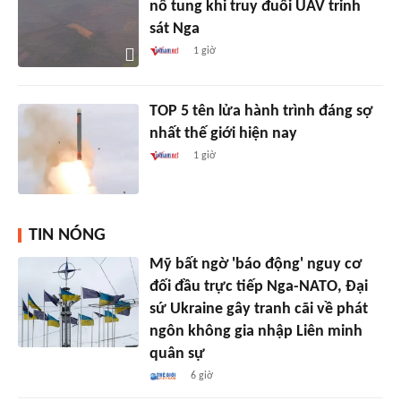
nổ tung khi truy đuổi UAV trinh
sát Nga
1 giờ
TOP 5 tên lửa hành trình đáng sợ
nhất thế giới hiện nay
1 giờ
TIN NÓNG
Mỹ bất ngờ 'báo động' nguy cơ
đối đầu trực tiếp Nga-NATO, Đại
sứ Ukraine gây tranh cãi về phát
ngôn không gia nhập Liên minh
quân sự
6 giờ