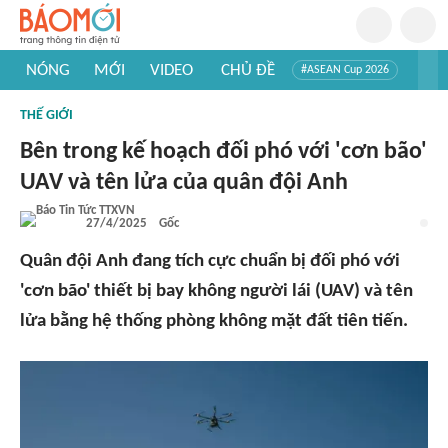
NÓNG
MỚI
VIDEO
CHỦ ĐỀ
#ASEAN Cup 2026
#Trí tuệ nhân tạo
#Mỹ - Iran
#Khám phá Việt Nam
THẾ GIỚI
#Khám phá thế giới
Bên trong kế hoạch đối phó với 'cơn bão'
UAV và tên lửa của quân đội Anh
27/4/2025
Gốc
Quân đội Anh đang tích cực chuẩn bị đối phó với
'cơn bão' thiết bị bay không người lái (UAV) và tên
lửa bằng hệ thống phòng không mặt đất tiên tiến.