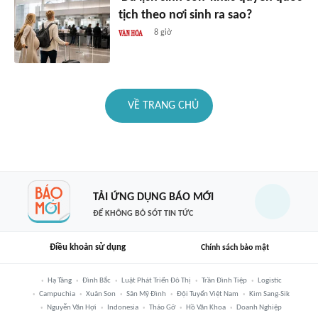
tịch theo nơi sinh ra sao?
8 giờ
VỀ TRANG CHỦ
TẢI ỨNG DỤNG BÁO MỚI
ĐỂ KHÔNG BỎ SÓT TIN TỨC
Điều khoản sử dụng
Chính sách bảo mật
Hạ Tầng
Đình Bắc
Luật Phát Triển Đô Thị
Trần Đình Tiệp
Logistic
Campuchia
Xuân Son
Sân Mỹ Đình
Đội Tuyển Việt Nam
Kim Sang-Sik
Nguyễn Văn Hợi
Indonesia
Tháo Gỡ
Hồ Văn Khoa
Doanh Nghiệp