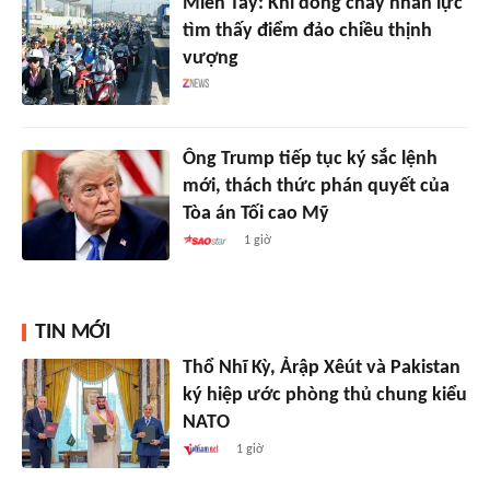
Miền Tây: Khi dòng chảy nhân lực
tìm thấy điểm đảo chiều thịnh
vượng
Ông Trump tiếp tục ký sắc lệnh
mới, thách thức phán quyết của
Tòa án Tối cao Mỹ
1 giờ
TIN MỚI
Thổ Nhĩ Kỳ, Ảrập Xêút và Pakistan
ký hiệp ước phòng thủ chung kiểu
NATO
1 giờ