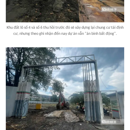
Khu đất lô số 4 và số 6 thu hồi trước đó sẽ xây dựng lại chung cư tái định
cư, nhưng theo ghi nhận đến nay dự án vẫn "án binh bất động".