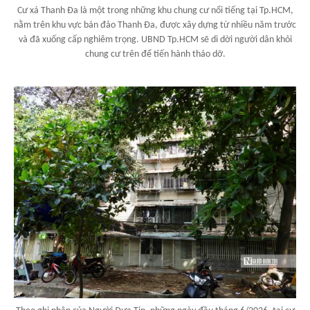
Cư xá Thanh Đa là một trong những khu chung cư nổi tiếng tại Tp.HCM,
nằm trên khu vực bán đảo Thanh Đa, được xây dựng từ nhiều năm trước
và đã xuống cấp nghiêm trọng. UBND Tp.HCM sẽ di dời người dân khỏi
chung cư trên để tiến hành tháo dỡ.