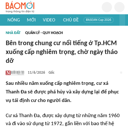
NÓNG
MỚI
VIDEO
CHỦ ĐỀ
#ASEAN Cup 2026
#Trí tuệ nhân tạo
#Mỹ - Iran
#Khám phá Việt Nam
NHÀ ĐẤT
QUẢN LÝ - QUY HOẠCH
#Khám phá thế giới
Bên trong chung cư nổi tiếng ở Tp.HCM
xuống cấp nghiêm trọng, chờ ngày tháo
dỡ
11/6/2026
Gốc
Sau nhiều năm xuống cấp nghiêm trọng, cư xá
Thanh Đa sẽ được phá hủy và xây dựng lại để phục
vụ tái định cư cho người dân.
Cư xá Thanh Đa, được xây dựng từ những năm 1960
và đi vào sử dụng từ 1972, gắn liền với bao thế hệ