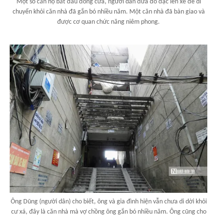
Một số căn hộ bắt đầu đóng cửa, người dân đưa đồ đạc lên xe để di
chuyển khỏi căn nhà đã gắn bó nhiều năm. Một căn nhà đã bàn giao và
được cơ quan chức năng niêm phong.
Ông Dũng (người dân) cho biết, ông và gia đình hiện vẫn chưa di dời khỏi
cư xá, đây là căn nhà mà vợ chồng ông gắn bó nhiều năm. Ông cũng cho