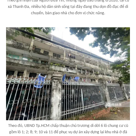
Theo ghi nhận của Người Đưa Tin, những ngày đầu tháng 6/2026, tại cư
xá Thanh Đa, nhiều hộ dân sinh sống tại đây đang thu dọn đồ đạc để di
chuyển, bàn giao nhà cho đơn vị chức năng.
Theo đó, UBND Tp.HCM chấp thuận chủ trương di dời 6 lô chung cư cũ
gồm lô 1; 2; 8; 9; 10 và 11 để phục vụ dự án xây dựng lại khu nhà ở đã