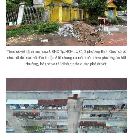
Theo quyết định mới của UBND Tp.HCM, UBND phường Bình Quới sẽ tổ
chức di dời các hộ dân thuộc 6 lô chung cư nêu trên theo phương án bồi
thường, hỗ trợ và tái định cư đã được phê duyệt.