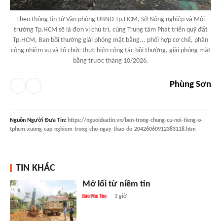
Theo thông tin từ Văn phòng UBND Tp.HCM, Sở Nông nghiệp và Môi
trường Tp.HCM sẽ là đơn vị chủ trì, cùng Trung tâm Phát triển quỹ đất
Tp.HCM, Ban bồi thường giải phóng mặt bằng... phối hợp cơ chế, phân
công nhiệm vụ và tổ chức thực hiện công tác bồi thường, giải phóng mặt
bằng trước tháng 10/2026.
Phùng Sơn
Nguồn
Người Đưa Tin
:
https://nguoiduatin.vn/ben-trong-chung-cu-noi-tieng-o-
tphcm-xuong-cap-nghiem-trong-cho-ngay-thao-do-20426060912383118.htm
TIN KHÁC
Mở lối từ niềm tin
3 giờ