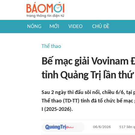
NÓNG
MỚI
VIDEO
CHỦ ĐỀ
Thể thao
Bế mạc giải Vovinam Đ
tỉnh Quảng Trị lần thứ 
Sau 2 ngày thi đấu sôi nổi, chiều 6/6, t
Thể thao (TD-TT) tỉnh đã tổ chức bế mạc 
I (2025-2026).
06/6/2026
517
liên 