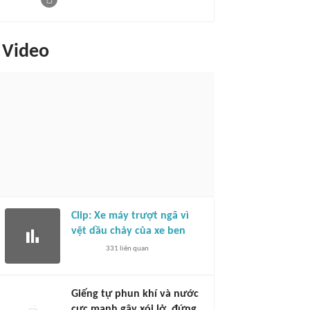
Video
Clip: Xe máy trượt ngã vì
vệt dầu chảy của xe ben
331
liên quan
Giếng tự phun khí và nước
cực mạnh gây xói lở, đứng