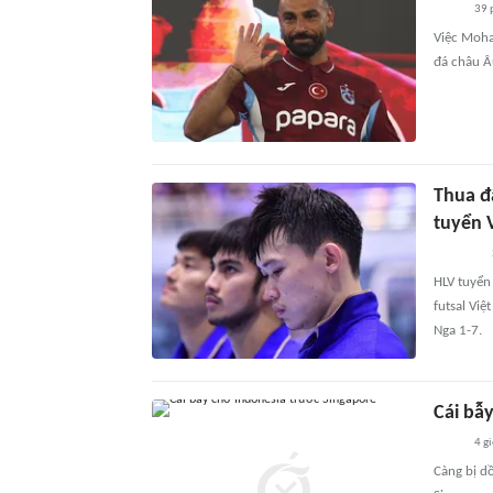
39 
Việc Moha
đá châu Â
Thua đ
tuyển 
HLV tuyển
futsal Việ
Nga 1-7.
Cái bẫ
4 g
Càng bị d