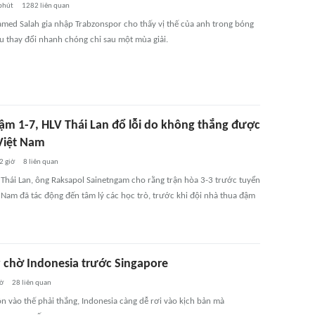
phút
1282
liên quan
med Salah gia nhập Trabzonspor cho thấy vị thế của anh trong bóng
u thay đổi nhanh chóng chỉ sau một mùa giải.
ậm 1-7, HLV Thái Lan đổ lỗi do không thắng được
Việt Nam
2 giờ
8
liên quan
 Thái Lan, ông Raksapol Sainetngam cho rằng trận hòa 3-3 trước tuyển
t Nam đã tác động đến tâm lý các học trò, trước khi đội nhà thua đậm
y chờ Indonesia trước Singapore
iờ
28
liên quan
ồn vào thế phải thắng, Indonesia càng dễ rơi vào kịch bản mà