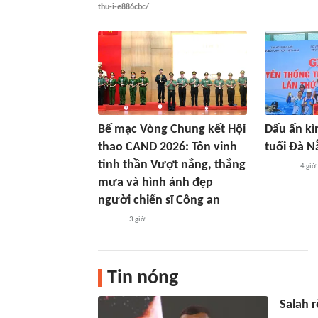
thu-i-e886cbc/
Bế mạc Vòng Chung kết Hội
Dấu ấn kì
thao CAND 2026: Tôn vinh
tuổi Đà N
tinh thần Vượt nắng, thắng
4 giờ
mưa và hình ảnh đẹp
người chiến sĩ Công an
3 giờ
Tin nóng
Salah r