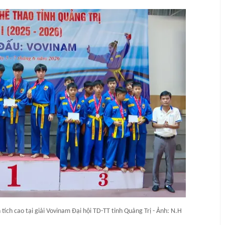
tích cao tại giải Vovinam Đại hội TD-TT tỉnh Quảng Trị - Ảnh: N.H