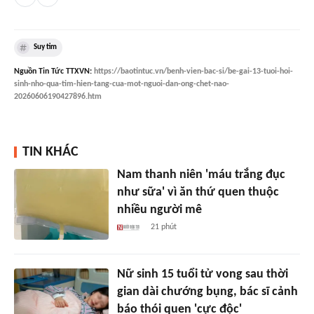
Suy tim
Nguồn
Tin Tức TTXVN
:
https://baotintuc.vn/benh-vien-bac-si/be-gai-13-tuoi-hoi-
sinh-nho-qua-tim-hien-tang-cua-mot-nguoi-dan-ong-chet-nao-
20260606190427896.htm
TIN KHÁC
Nam thanh niên 'máu trắng đục
như sữa' vì ăn thứ quen thuộc
nhiều người mê
21 phút
Nữ sinh 15 tuổi tử vong sau thời
gian dài chướng bụng, bác sĩ cảnh
báo thói quen 'cực độc'