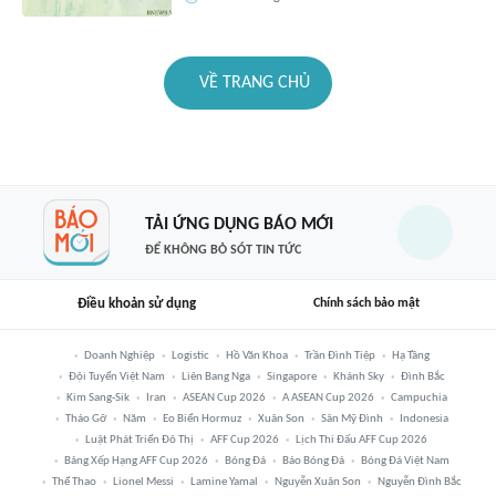
VỀ TRANG CHỦ
TẢI ỨNG DỤNG BÁO MỚI
ĐỂ KHÔNG BỎ SÓT TIN TỨC
Điều khoản sử dụng
Chính sách bảo mật
Doanh Nghiệp
Logistic
Hồ Văn Khoa
Trần Đình Tiệp
Hạ Tầng
Đội Tuyển Việt Nam
Liên Bang Nga
Singapore
Khánh Sky
Đình Bắc
Kim Sang-Sik
Iran
ASEAN Cup 2026
A ASEAN Cup 2026
Campuchia
Tháo Gỡ
Năm
Eo Biển Hormuz
Xuân Son
Sân Mỹ Đình
Indonesia
Luật Phát Triển Đô Thị
AFF Cup 2026
Lịch Thi Đấu AFF Cup 2026
Bảng Xếp Hạng AFF Cup 2026
Bóng Đá
Báo Bóng Đá
Bóng Đá Việt Nam
Thể Thao
Lionel Messi
Lamine Yamal
Nguyễn Xuân Son
Nguyễn Đình Bắc