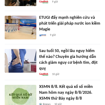
9 giờ
ETUGI đẩy mạnh nghiên cứu và
phát triển giải pháp nước ion kiềm
Magie
9 giờ
Sau tuổi 50, ngồi lâu nguy hiểm
thế nào? Chuyên gia hướng dẫn
cách giảm nguy cơ bệnh tim, đột
quỵ
10 giờ
XSMN 8/8. Kết quả xổ số miền
Nam hôm nay ngày 8/8/2026.
XSMN thứ Bảy ngày 8/8
Bnews
10 giờ