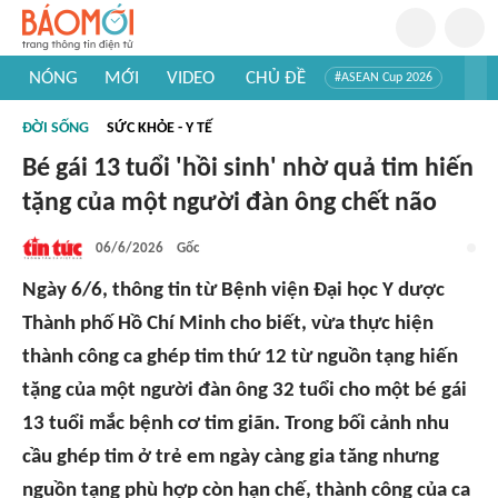
NÓNG
MỚI
VIDEO
CHỦ ĐỀ
#ASEAN Cup 2026
#Trí tuệ nhân tạo
#Mỹ - Iran
#Khám phá Việt Nam
ĐỜI SỐNG
SỨC KHỎE - Y TẾ
#Khám phá thế giới
Bé gái 13 tuổi 'hồi sinh' nhờ quả tim hiến
tặng của một người đàn ông chết não
06/6/2026
Gốc
Ngày 6/6, thông tin từ Bệnh viện Đại học Y dược
Thành phố Hồ Chí Minh cho biết, vừa thực hiện
thành công ca ghép tim thứ 12 từ nguồn tạng hiến
tặng của một người đàn ông 32 tuổi cho một bé gái
13 tuổi mắc bệnh cơ tim giãn. Trong bối cảnh nhu
cầu ghép tim ở trẻ em ngày càng gia tăng nhưng
nguồn tạng phù hợp còn hạn chế, thành công của ca