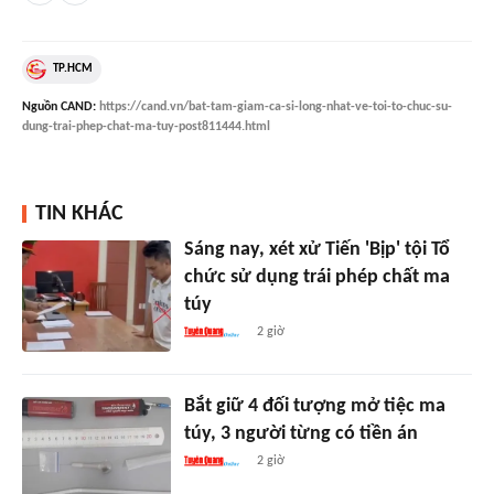
TP.HCM
Nguồn
CAND
:
https://cand.vn/bat-tam-giam-ca-si-long-nhat-ve-toi-to-chuc-su-
dung-trai-phep-chat-ma-tuy-post811444.html
TIN KHÁC
Sáng nay, xét xử Tiến 'Bịp' tội Tổ
chức sử dụng trái phép chất ma
túy
2 giờ
Bắt giữ 4 đối tượng mở tiệc ma
túy, 3 người từng có tiền án
2 giờ