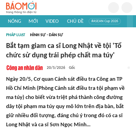
NÓNG
MỚI
VIDEO
CHỦ ĐỀ
#ASEAN Cup 2026
#Trí tuệ nhân tạo
#Mỹ - Iran
#Khám phá Việt Nam
PHÁP LUẬT
HÌNH SỰ - DÂN SỰ
#Khám phá thế giới
Bắt tạm giam ca sĩ Long Nhật về tội 'Tổ
chức sử dụng trái phép chất ma túy'
20/5/2026
Gốc
Ngày 20/5, Cơ quan Cảnh sát điều tra Công an TP
Hồ Chí Minh (Phòng Cảnh sát điều tra tội phạm về
ma túy) cho biết vừa triệt phá thành công đường
dây tội phạm ma túy quy mô lớn trên địa bàn, bắt
giữ nhiều đối tượng, đáng chú ý trong đó có ca sĩ
Long Nhật và ca sĩ Sơn Ngọc Minh…