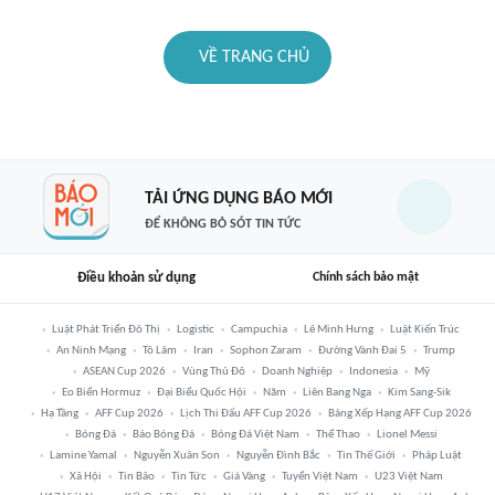
VỀ TRANG CHỦ
TẢI ỨNG DỤNG BÁO MỚI
ĐỂ KHÔNG BỎ SÓT TIN TỨC
Điều khoản sử dụng
Chính sách bảo mật
Luật Phát Triển Đô Thị
Logistic
Campuchia
Lê Minh Hưng
Luật Kiến Trúc
An Ninh Mạng
Tô Lâm
Iran
Sophon Zaram
Đường Vành Đai 5
Trump
ASEAN Cup 2026
Vùng Thủ Đô
Doanh Nghiệp
Indonesia
Mỹ
Eo Biển Hormuz
Đại Biểu Quốc Hội
Năm
Liên Bang Nga
Kim Sang-Sik
Hạ Tầng
AFF Cup 2026
Lịch Thi Đấu AFF Cup 2026
Bảng Xếp Hạng AFF Cup 2026
Bóng Đá
Báo Bóng Đá
Bóng Đá Việt Nam
Thể Thao
Lionel Messi
Lamine Yamal
Nguyễn Xuân Son
Nguyễn Đình Bắc
Tin Thế Giới
Pháp Luật
Xã Hội
Tin Bão
Tin Tức
Giá Vàng
Tuyển Việt Nam
U23 Việt Nam