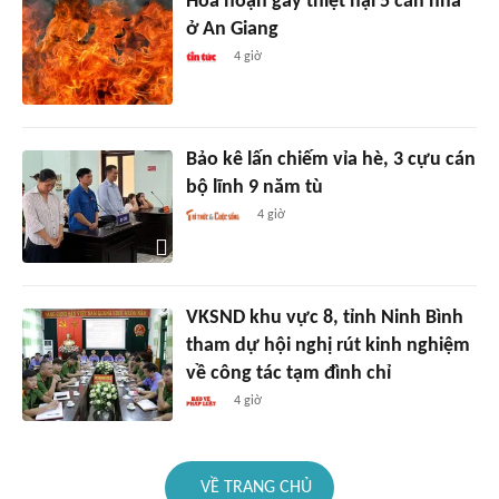
Hỏa hoạn gây thiệt hại 5 căn nhà
ở An Giang
4 giờ
Bảo kê lấn chiếm vỉa hè, 3 cựu cán
bộ lĩnh 9 năm tù
4 giờ
VKSND khu vực 8, tỉnh Ninh Bình
tham dự hội nghị rút kinh nghiệm
về công tác tạm đình chỉ
4 giờ
VỀ TRANG CHỦ