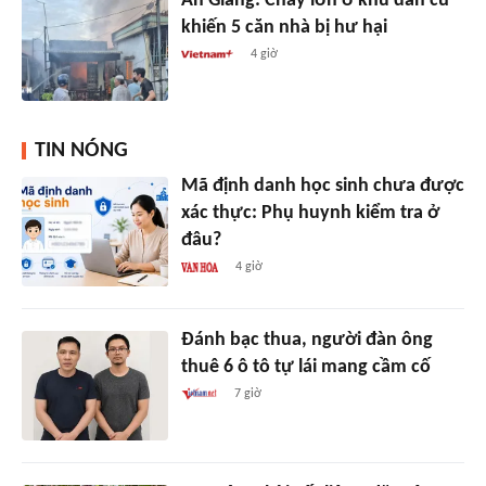
An Giang: Cháy lớn ở khu dân cư
khiến 5 căn nhà bị hư hại
4 giờ
TIN NÓNG
Mã định danh học sinh chưa được
xác thực: Phụ huynh kiểm tra ở
đâu?
4 giờ
Đánh bạc thua, người đàn ông
thuê 6 ô tô tự lái mang cầm cố
7 giờ