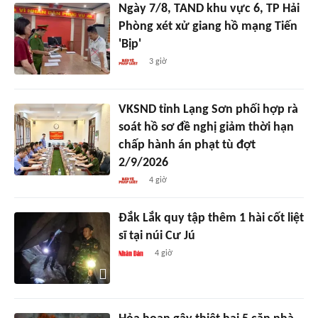
Ngày 7/8, TAND khu vực 6, TP Hải
Phòng xét xử giang hồ mạng Tiến
'Bịp'
3 giờ
VKSND tỉnh Lạng Sơn phối hợp rà
soát hồ sơ đề nghị giảm thời hạn
chấp hành án phạt tù đợt
2/9/2026
4 giờ
Đắk Lắk quy tập thêm 1 hài cốt liệt
sĩ tại núi Cư Jú
4 giờ