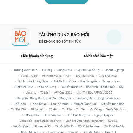
TẢI ỨNG DỤNG BÁO MỚI
ĐỂ KHÔNG BỎ SÓT TIN TỨC
Điều khoản sử dụng
Chính sách bảo mật
Đường Vành Đai 5
Hạ Tầng
Campuchia
Đại Biểu Quốc Hội
Doanh Nghiệp
Vùng Thủ Đô
An Ninh Mạng
Năm
Liên Bang Nga
Chợ Biên Hòa
Dự Án Đầu Tư Xây Dựng
ASEAN Cup 2026
Kim Sang-Sik
Oman
Iran
Luật Kiến Trúc
Lê Minh Hưng
Eo Biển Hormuz
Bắc Ninh (thành Phố)
Mỹ
Ukraine
Tô Lâm
AFF Cup 2026
Lịch Thi Đấu AFF Cup 2026
Bảng Xếp Hạng AFF Cup 2026
Bóng Đá
Báo Bóng Đá
Bóng Đá Việt Nam
Thể Thao
Lionel Messi
Lamine Yamal
Nguyễn Xuân Son
Nguyễn Đình Bắc
Tin Thế Giới
Pháp Luật
Xã Hội
Tin Bão
Tin Tức
Giá Vàng
Tuyển Việt Nam
U23 Việt Nam
U17 Việt Nam
Kết Quả Bóng Đá
Ngoại Hạng Anh
Bảng Xếp Hạng Ngoại Hạng Anh
Lịch Thi Đấu Ngoại Hạng Anh
Cúp C1
Kết Quả Vietlott Power 6/55
Kết Quả Xổ Số
Xổ Số Miền Nam
Xổ Số Miền Bắc
Xổ Số Miền Trung
Giao Thông
Thời Sự
Lịch Vạn Niên
Thời Tiết