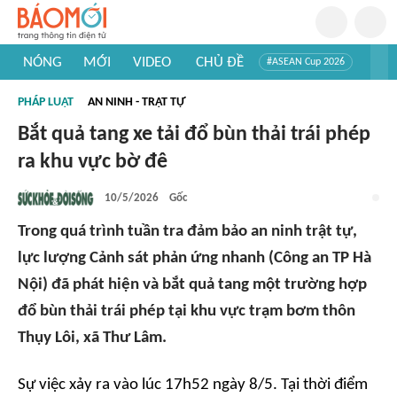
NÓNG
MỚI
VIDEO
CHỦ ĐỀ
#ASEAN Cup 2026
#Trí tuệ nhân tạo
#Mỹ - Iran
#Khám phá Việt Nam
PHÁP LUẬT
AN NINH - TRẬT TỰ
#Khám phá thế giới
Bắt quả tang xe tải đổ bùn thải trái phép
ra khu vực bờ đê
10/5/2026
Gốc
Trong quá trình tuần tra đảm bảo an ninh trật tự,
lực lượng Cảnh sát phản ứng nhanh (Công an TP Hà
Nội) đã phát hiện và bắt quả tang một trường hợp
đổ bùn thải trái phép tại khu vực trạm bơm thôn
Thụy Lôi, xã Thư Lâm.
Sự việc xảy ra vào lúc 17h52 ngày 8/5. Tại thời điểm