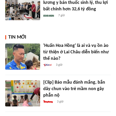
lương y bán thuốc sinh lý, thu lợi
bất chính hơn 32,6 tỷ đồng
7 giờ
TIN MỚI
'Huấn Hoa Hồng' là ai và vụ ồn ào
từ thiện ở Lai Châu diễn biến như
thế nào?
3 giờ
[Clip] Bảo mẫu đánh mắng, bắn
dây chun vào trẻ mầm non gây
phẫn nộ
3 giờ