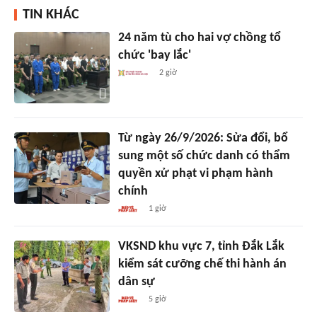
TIN KHÁC
24 năm tù cho hai vợ chồng tổ
chức 'bay lắc'
2 giờ
Từ ngày 26/9/2026: Sửa đổi, bổ
sung một số chức danh có thẩm
quyền xử phạt vi phạm hành
chính
1 giờ
VKSND khu vực 7, tỉnh Đắk Lắk
kiểm sát cưỡng chế thi hành án
dân sự
5 giờ