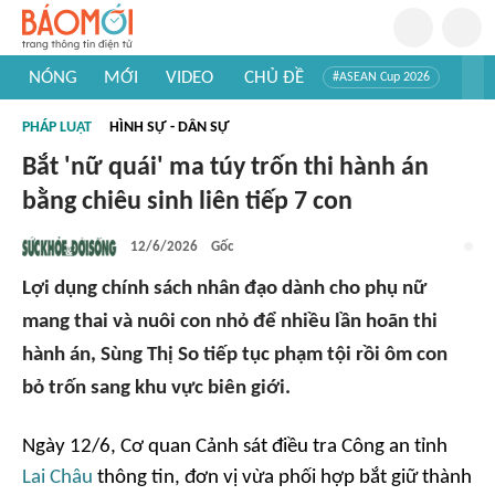
NÓNG
MỚI
VIDEO
CHỦ ĐỀ
#ASEAN Cup 2026
#Trí tuệ nhân tạo
#Mỹ - Iran
#Khám phá Việt Nam
PHÁP LUẬT
HÌNH SỰ - DÂN SỰ
#Khám phá thế giới
Bắt 'nữ quái' ma túy trốn thi hành án
bằng chiêu sinh liên tiếp 7 con
12/6/2026
Gốc
Lợi dụng chính sách nhân đạo dành cho phụ nữ
mang thai và nuôi con nhỏ để nhiều lần hoãn thi
hành án, Sùng Thị So tiếp tục phạm tội rồi ôm con
bỏ trốn sang khu vực biên giới.
Ngày 12/6, Cơ quan Cảnh sát điều tra Công an tỉnh
Lai Châu
thông tin, đơn vị vừa phối hợp bắt giữ thành