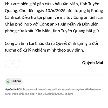
khu vực biên giới gần cửa khẩu Xín Mần, tỉnh Tuyên
Quang. Cho đến ngày 10/6/2026, đối tượng bị Phòng
Cảnh sát Điều tra tội phạm về ma túy Công an tỉnh Lai
Châu phối hợp với Công an xã Xín Mần và Đồn Biên
phòng cửa khẩu Xín Mần, tỉnh Tuyên Quang bắt giữ.
Công an tỉnh Lai Châu đã ra Quyết định tạm giữ đối
tượng để xử lý nghiêm minh theo quy định.
Quỳnh Mai
Lai Châu
Nguồn
SK&ĐS
:
https://suckhoedoisong.vn/bat-nu-quai-ma-tuy-tron-thi-hanh-an-
bang-chieu-sinh-lien-tiep-7-con-16926060820002756.htm