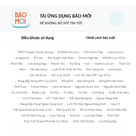
TẢI ỨNG DỤNG BÁO MỚI
ĐỂ KHÔNG BỎ SÓT TIN TỨC
Điều khoản sử dụng
Chính sách bảo mật
THPT Chuyên Tuyên Quang
Eo Biển Hormuz
Trần Đình Tiệp
Campuchia
Singapore
Tô Lâm
Đội Tuyển Việt Nam
Doanh Nghiệp
ASEAN Cup 2026
Đình Bắc
Liên Bang Nga
Khánh Sky
Hạ Tầng
Iran
Sophon Zaram
Tháo Gỡ
Năm
Hồ Văn Khoa
Luật Phát Triển Đô Thị
Kim Sang-Sik
Indonesia
Sân Mỹ Đình
AFF Cup 2026
Lịch Thi Đấu AFF Cup 2026
Bảng Xếp Hạng AFF Cup 2026
Bóng Đá
Báo Bóng Đá
Bóng Đá Việt Nam
Thể Thao
Lionel Messi
Lamine Yamal
Nguyễn Xuân Son
Nguyễn Đình Bắc
Tin Thế Giới
Pháp Luật
Xã Hội
Tin Bão
Tin Tức
Giá Vàng
Tuyển Việt Nam
U23 Việt Nam
U17 Việt Nam
Kết Quả Bóng Đá
Ngoại Hạng Anh
Bảng Xếp Hạng Ngoại Hạng Anh
Lịch Thi Đấu Ngoại Hạng Anh
Cúp C1
Kết Quả Vietlott Power 6/55
Kết Quả Xổ Số
Xổ Số Miền Nam
Xổ Số Miền Bắc
Xổ Số Miền Trung
Giao Thông
Thời Sự
Lịch Vạn Niên
Thời Tiết
Thời Tiết Thành Phố Hồ Chí Minh
Thời Tiết Hà Nội
Giá Xăng Dầu