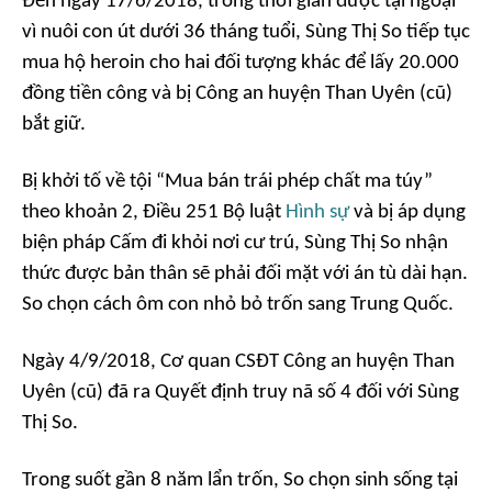
Đến ngày 17/6/2018, trong thời gian được tại ngoại
vì nuôi con út dưới 36 tháng tuổi, Sùng Thị So tiếp tục
mua hộ heroin cho hai đối tượng khác để lấy 20.000
đồng tiền công và bị Công an huyện Than Uyên (cũ)
bắt giữ.
Bị khởi tố về tội “Mua bán trái phép chất ma túy”
theo khoản 2, Điều 251 Bộ luật
Hình sự
và bị áp dụng
biện pháp Cấm đi khỏi nơi cư trú, Sùng Thị So nhận
thức được bản thân sẽ phải đối mặt với án tù dài hạn.
So chọn cách ôm con nhỏ bỏ trốn sang Trung Quốc.
Ngày 4/9/2018, Cơ quan CSĐT Công an huyện Than
Uyên (cũ) đã ra Quyết định truy nã số 4 đối với Sùng
Thị So.
Trong suốt gần 8 năm lẩn trốn, So chọn sinh sống tại