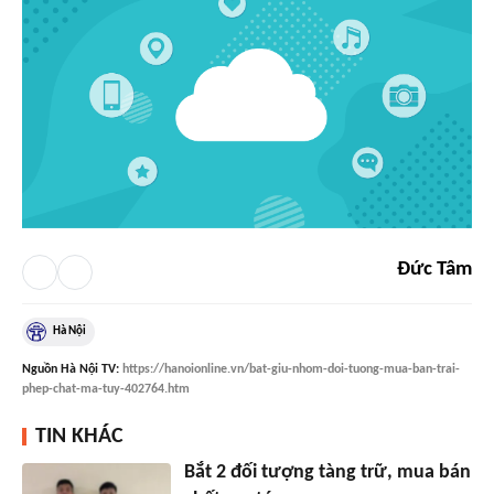
Đức Tâm
Hà Nội
Nguồn
Hà Nội TV
:
https://hanoionline.vn/bat-giu-nhom-doi-tuong-mua-ban-trai-
phep-chat-ma-tuy-402764.htm
TIN KHÁC
Bắt 2 đối tượng tàng trữ, mua bán