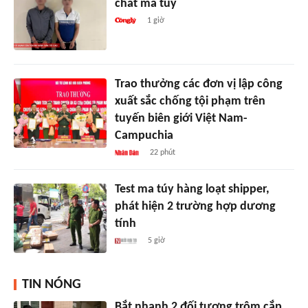
chất ma túy
1 giờ
Trao thưởng các đơn vị lập công
xuất sắc chống tội phạm trên
tuyến biên giới Việt Nam-
Campuchia
22 phút
Test ma túy hàng loạt shipper,
phát hiện 2 trường hợp dương
tính
5 giờ
TIN NÓNG
Bắt nhanh 2 đối tượng trộm cắp