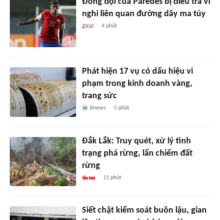
Đồng đội của Paredes bị điều tra vì
nghi liên quan đường dây ma túy
4 phút
Phát hiện 17 vụ có dấu hiệu vi
phạm trong kinh doanh vàng,
trang sức
Bnews
5 phút
Đắk Lắk: Truy quét, xử lý tình
trạng phá rừng, lấn chiếm đất
rừng
11 phút
Siết chặt kiểm soát buôn lậu, gian