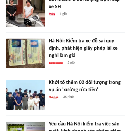
xe SH
1 giờ
Hà Nội: Kiểm tra xe đỗ sai quy
định, phát hiện giấy phép lái xe
nghi làm giả
2 giờ
Khởi tố thêm 02 đối tượng trong
vụ án 'xưởng rửa tiền'
36 phút
Yêu cầu Hà Nội kiểm tra việc sản