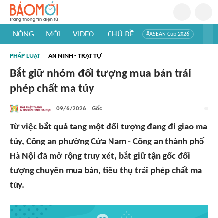
NÓNG
MỚI
VIDEO
CHỦ ĐỀ
#ASEAN Cup 2026
#Trí tuệ nhân tạo
#Mỹ - Iran
#Khám phá Việt Nam
PHÁP LUẬT
AN NINH - TRẬT TỰ
#Khám phá thế giới
Bắt giữ nhóm đối tượng mua bán trái
phép chất ma túy
09/6/2026
Gốc
Từ việc bắt quả tang một đối tượng đang đi giao ma
túy, Công an phường Cửa Nam - Công an thành phố
Hà Nội đã mở rộng truy xét, bắt giữ tận gốc đối
tượng chuyên mua bán, tiêu thụ trái phép chất ma
túy.