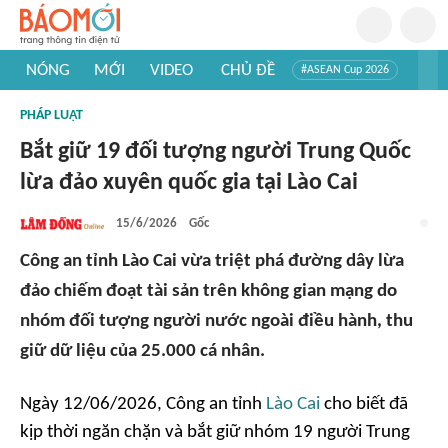
NÓNG
MỚI
VIDEO
CHỦ ĐỀ
#ASEAN Cup 2026
#Trí tuệ nhân tạo
#Mỹ - Iran
#Khám phá Việt Nam
PHÁP LUẬT
#Khám phá thế giới
Bắt giữ 19 đối tượng người Trung Quốc
lừa đảo xuyên quốc gia tại Lào Cai
15/6/2026
Gốc
Công an tỉnh Lào Cai vừa triệt phá đường dây lừa
đảo chiếm đoạt tài sản trên không gian mạng do
nhóm đối tượng người nước ngoài điều hành, thu
giữ dữ liệu của 25.000 cá nhân.
Ngày 12/06/2026, Công an tỉnh
Lào Cai
cho biết đã
kịp thời ngăn chặn và bắt giữ nhóm 19 người Trung