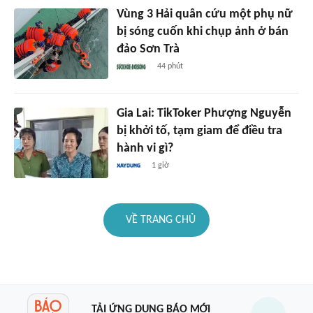
Vùng 3 Hải quân cứu một phụ nữ
bị sóng cuốn khi chụp ảnh ở bán
đảo Sơn Trà
44 phút
Gia Lai: TikToker Phượng Nguyễn
bị khởi tố, tạm giam để điều tra
hành vi gì?
1 giờ
VỀ TRANG CHỦ
TẢI ỨNG DỤNG BÁO MỚI