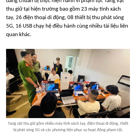
đang chuẩn bị thực hiện hành vi phạm tội. Tang vật
thu giữ tại hiện trường bao gồm 23 máy tính xách
tay, 26 điện thoại di động, 08 thiết bị thu phát sóng
5G, 16 USB chạy hệ điều hành cùng nhiều tài liệu liên
quan khác.
Tang vật thu giữ gồm nhiều máy tính xách tay, điện thoại di động, thiết
bị phát sóng 5G và các phương tiện phục vụ hoạt động phạm tội.