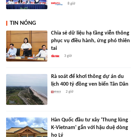
8 giờ
TIN NÓNG
Chia sẻ dữ liệu hạ tầng viễn thông
phục vụ điều hành, ứng phó thiên
tai
3 giờ
Rà soát để khơi thông dự án du
lịch 400 tỷ đồng ven biển Tân Dân
2 giờ
Hàn Quốc đầu tư xây 'Thung lũng
K-Vietnam' gắn với hậu duệ dòng
họ Lý