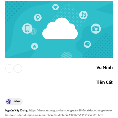
Vũ Ninh
Tiên Cát
Hà Nội
Nguồn
Xây Dựng
:
https://baoxaydung.vn/bat-dong-san-19-5-cai-tao-chung-cu-cu-
ha-noi-cu-dan-du-kien-co-4-lua-chon-tai-dinh-cu-192260519121257528.htm