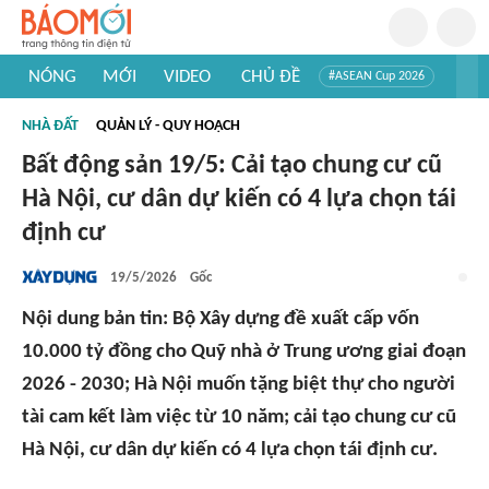
NÓNG
MỚI
VIDEO
CHỦ ĐỀ
#ASEAN Cup 2026
#Trí tuệ nhân tạo
#Mỹ - Iran
#Khám phá Việt Nam
NHÀ ĐẤT
QUẢN LÝ - QUY HOẠCH
#Khám phá thế giới
Bất động sản 19/5: Cải tạo chung cư cũ
Hà Nội, cư dân dự kiến có 4 lựa chọn tái
định cư
19/5/2026
Gốc
Nội dung bản tin: Bộ Xây dựng đề xuất cấp vốn
10.000 tỷ đồng cho Quỹ nhà ở Trung ương giai đoạn
2026 - 2030; Hà Nội muốn tặng biệt thự cho người
tài cam kết làm việc từ 10 năm; cải tạo chung cư cũ
Hà Nội, cư dân dự kiến có 4 lựa chọn tái định cư.