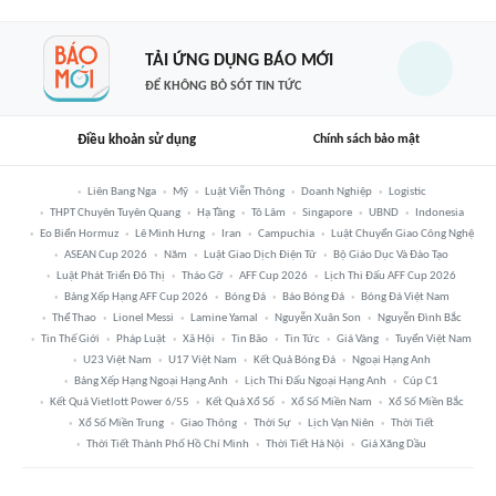
TẢI ỨNG DỤNG BÁO MỚI
ĐỂ KHÔNG BỎ SÓT TIN TỨC
Điều khoản sử dụng
Chính sách bảo mật
Liên Bang Nga
Mỹ
Luật Viễn Thông
Doanh Nghiệp
Logistic
THPT Chuyên Tuyên Quang
Hạ Tầng
Tô Lâm
Singapore
UBND
Indonesia
Eo Biển Hormuz
Lê Minh Hưng
Iran
Campuchia
Luật Chuyển Giao Công Nghệ
ASEAN Cup 2026
Năm
Luật Giao Dịch Điện Tử
Bộ Giáo Dục Và Đào Tạo
Luật Phát Triển Đô Thị
Tháo Gỡ
AFF Cup 2026
Lịch Thi Đấu AFF Cup 2026
Bảng Xếp Hạng AFF Cup 2026
Bóng Đá
Báo Bóng Đá
Bóng Đá Việt Nam
Thể Thao
Lionel Messi
Lamine Yamal
Nguyễn Xuân Son
Nguyễn Đình Bắc
Tin Thế Giới
Pháp Luật
Xã Hội
Tin Bão
Tin Tức
Giá Vàng
Tuyển Việt Nam
U23 Việt Nam
U17 Việt Nam
Kết Quả Bóng Đá
Ngoại Hạng Anh
Bảng Xếp Hạng Ngoại Hạng Anh
Lịch Thi Đấu Ngoại Hạng Anh
Cúp C1
Kết Quả Vietlott Power 6/55
Kết Quả Xổ Số
Xổ Số Miền Nam
Xổ Số Miền Bắc
Xổ Số Miền Trung
Giao Thông
Thời Sự
Lịch Vạn Niên
Thời Tiết
Thời Tiết Thành Phố Hồ Chí Minh
Thời Tiết Hà Nội
Giá Xăng Dầu