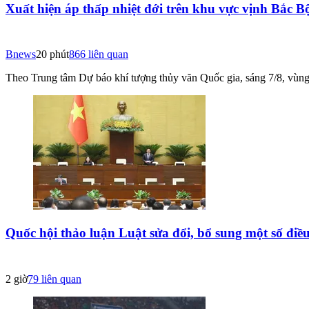
Xuất hiện áp thấp nhiệt đới trên khu vực vịnh Bắc B
Bnews
20 phút
866
liên quan
Theo Trung tâm Dự báo khí tượng thủy văn Quốc gia, sáng 7/8, vùng 
Quốc hội thảo luận Luật sửa đổi, bổ sung một số điề
2 giờ
79
liên quan