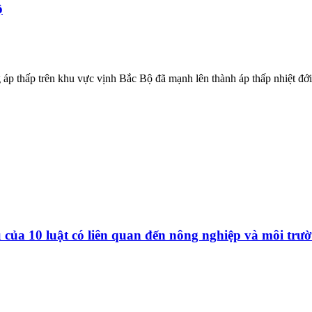
ộ
áp thấp trên khu vực vịnh Bắc Bộ đã mạnh lên thành áp thấp nhiệt đới
u của 10 luật có liên quan đến nông nghiệp và môi trư