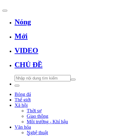
Nóng
Mới
VIDEO
CHỦ ĐỀ
Bóng đá
Thế giới
Xã hội
Thời sự
Giao thông
Môi trường - Khí hậu
Văn hóa
Nghệ thuật