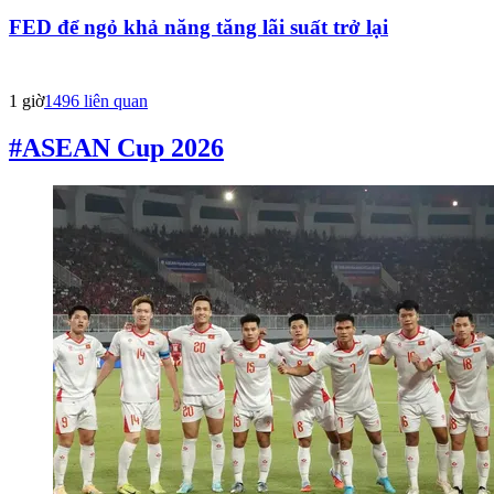
FED để ngỏ khả năng tăng lãi suất trở lại
1 giờ
1496
liên quan
#ASEAN Cup 2026