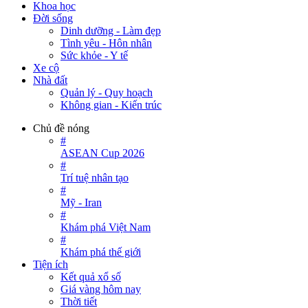
Khoa học
Đời sống
Dinh dưỡng - Làm đẹp
Tình yêu - Hôn nhân
Sức khỏe - Y tế
Xe cộ
Nhà đất
Quản lý - Quy hoạch
Không gian - Kiến trúc
Chủ đề nóng
#
ASEAN Cup 2026
#
Trí tuệ nhân tạo
#
Mỹ - Iran
#
Khám phá Việt Nam
#
Khám phá thế giới
Tiện ích
Kết quả xổ số
Giá vàng hôm nay
Thời tiết