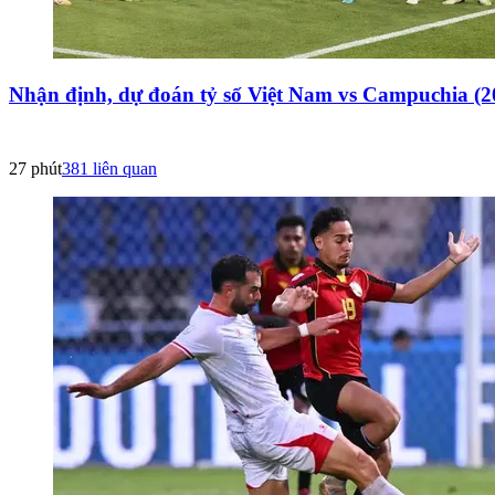
Nhận định, dự đoán tỷ số Việt Nam vs Campuchia (2
27 phút
381
liên quan