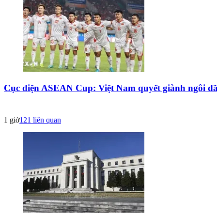
Cục diện ASEAN Cup: Việt Nam quyết giành ngôi đầu,
1 giờ
121
liên quan