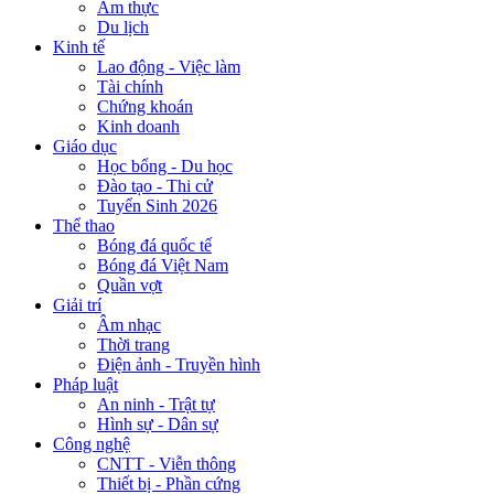
Ẩm thực
Du lịch
Kinh tế
Lao động - Việc làm
Tài chính
Chứng khoán
Kinh doanh
Giáo dục
Học bổng - Du học
Đào tạo - Thi cử
Tuyển Sinh 2026
Thể thao
Bóng đá quốc tế
Bóng đá Việt Nam
Quần vợt
Giải trí
Âm nhạc
Thời trang
Điện ảnh - Truyền hình
Pháp luật
An ninh - Trật tự
Hình sự - Dân sự
Công nghệ
CNTT - Viễn thông
Thiết bị - Phần cứng