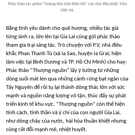
Phác thảo tác phẩm "Hoàng hôn trên Biển Hồ" của nhà điêu khắc Trần
Việt Hà.
Bằng tình yêu dành cho quê hương, nhiều tác giả
từng sinh ra, lớn lên tại Gia Lai cũng gửi phác thảo
tham gia trại sáng tác. Trò chuyện với P.V, nhà điêu
khắc Phan Thanh Tú (xã Ia Sao, huyện Ia Grai; hiện
làm việc tại Bình Dương và TP. Hồ Chí Minh) cho hay:
Phác thảo “Thượng nguồn” lấy ý tưởng từ những
dòng suối mát len qua những cánh rừng bạt ngàn của
Tây Nguyên để rồi tụ lại thành dòng thác lớn với sức
mạnh và nguồn năng lượng vô tận, thúc đẩy sự phát
triển kinh tế khu vực. “Thượng nguồn” còn thể hiện
tính cách, tinh thần và ý chí của con người Gia Lai,
như dòng chảy của nước, hài hòa thuần khiết nhưng
cũng rất đỗi mạnh mẽ, nhiệt huyết.