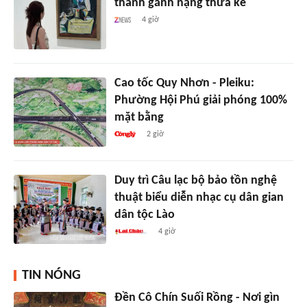
thành gánh nặng thừa kế
4 giờ
Cao tốc Quy Nhơn - Pleiku:
Phường Hội Phú giải phóng 100%
mặt bằng
2 giờ
Duy trì Câu lạc bộ bảo tồn nghệ
thuật biểu diễn nhạc cụ dân gian
dân tộc Lào
4 giờ
TIN NÓNG
Đền Cô Chín Suối Rồng - Nơi gìn