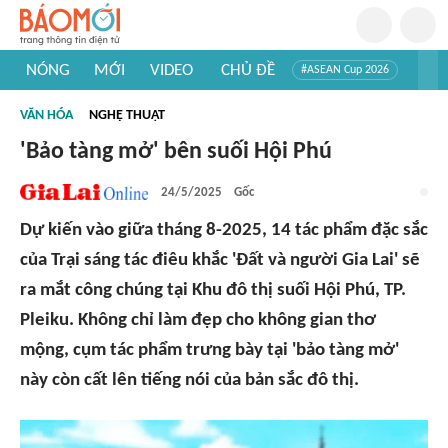
NÓNG
MỚI
VIDEO
CHỦ ĐỀ
#ASEAN Cup 2026
#Trí tuệ nhân tạo
#Mỹ - Iran
#Khám phá Việt Nam
VĂN HÓA
NGHỆ THUẬT
#Khám phá thế giới
'Bảo tàng mở' bên suối Hội Phú
24/5/2025
Gốc
Dự kiến vào giữa tháng 8-2025, 14 tác phẩm đặc sắc
của Trại sáng tác điêu khắc 'Đất và người Gia Lai' sẽ
ra mắt công chúng tại Khu đô thị suối Hội Phú, TP.
Pleiku. Không chỉ làm đẹp cho không gian thơ
mộng, cụm tác phẩm trưng bày tại 'bảo tàng mở'
này còn cất lên tiếng nói của bản sắc đô thị.