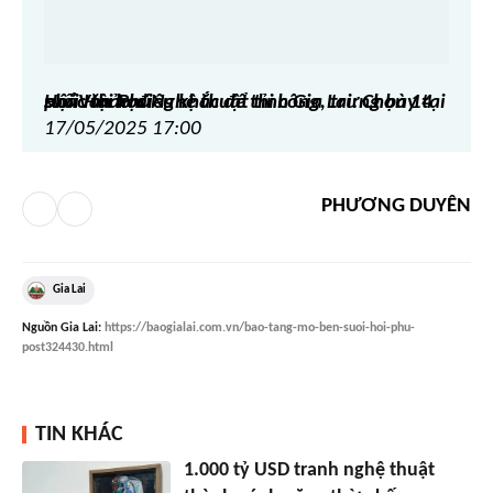
Hội Văn học Nghệ thuật tỉnh Gia Lai: Chọn 14 phác thảo điêu khắc để thi công, trưng bày tại suối Hội Phú
17/05/2025 17:00
PHƯƠNG DUYÊN
Gia Lai
Nguồn
Gia Lai
:
https://baogialai.com.vn/bao-tang-mo-ben-suoi-hoi-phu-
post324430.html
TIN KHÁC
1.000 tỷ USD tranh nghệ thuật