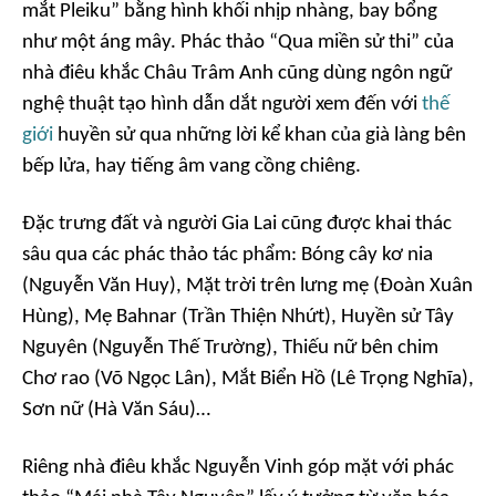
mắt Pleiku” bằng hình khối nhịp nhàng, bay bổng
như một áng mây. Phác thảo “Qua miền sử thi” của
nhà điêu khắc Châu Trâm Anh cũng dùng ngôn ngữ
nghệ thuật tạo hình dẫn dắt người xem đến với
thế
giới
huyền sử qua những lời kể khan của già làng bên
bếp lửa, hay tiếng âm vang cồng chiêng.
Đặc trưng đất và người Gia Lai cũng được khai thác
sâu qua các phác thảo tác phẩm: Bóng cây kơ nia
(Nguyễn Văn Huy), Mặt trời trên lưng mẹ (Đoàn Xuân
Hùng), Mẹ Bahnar (Trần Thiện Nhứt), Huyền sử Tây
Nguyên (Nguyễn Thế Trường), Thiếu nữ bên chim
Chơ rao (Võ Ngọc Lân), Mắt Biển Hồ (Lê Trọng Nghĩa),
Sơn nữ (Hà Văn Sáu)…
Riêng nhà điêu khắc Nguyễn Vinh góp mặt với phác