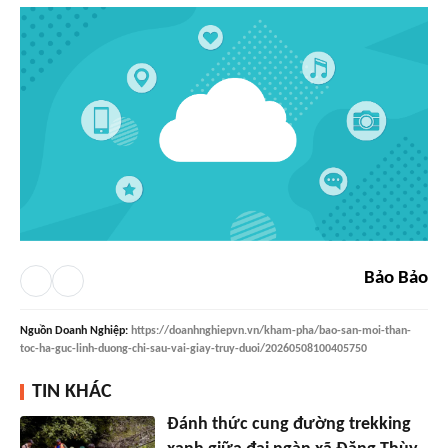
Bảo Bảo
Nguồn
Doanh Nghiệp
:
https://doanhnghiepvn.vn/kham-pha/bao-san-moi-than-
toc-ha-guc-linh-duong-chi-sau-vai-giay-truy-duoi/20260508100405750
TIN KHÁC
Đánh thức cung đường trekking