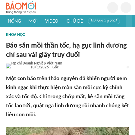
NÓNG
MỚI
VIDEO
CHỦ ĐỀ
#ASEAN Cup 2026
#Trí tuệ nhân tạo
#Mỹ - Iran
#Khám phá Việt Nam
KHOA HỌC
#Khám phá thế giới
Báo săn mồi thần tốc, hạ gục linh dương
chỉ sau vài giây truy đuổi
10/5/2026
Gốc
Một con báo trên thảo nguyên đã khiến người xem
kinh ngạc khi thực hiện màn săn mồi cực kỳ chính
xác và tốc độ. Chỉ trong chớp mắt, kẻ săn mồi tăng
tốc lao tới, quật ngã linh dương rồi nhanh chóng kết
liễu con mồi.