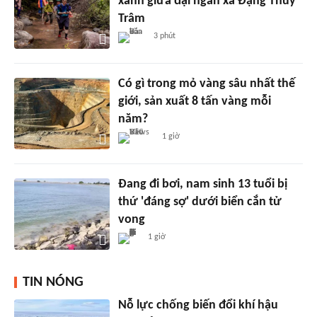
xanh giữa đại ngàn xã Đặng Thùy
Trâm
3 phút
Có gì trong mỏ vàng sâu nhất thế
giới, sản xuất 8 tấn vàng mỗi
năm?
1 giờ
Đang đi bơi, nam sinh 13 tuổi bị
thứ 'đáng sợ' dưới biển cắn tử
vong
1 giờ
TIN NÓNG
Nỗ lực chống biến đổi khí hậu