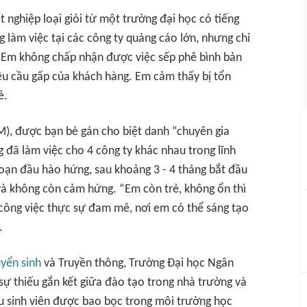
t nghiệp loại giỏi từ một trường đại học có tiếng
 làm việc tại các công ty quảng cáo lớn, nhưng chỉ
 “Em không chấp nhận được việc sếp phê bình bản
êu cầu gấp của khách hàng. Em cảm thấy bị tổn
ẻ.
M), được bạn bè gán cho biệt danh “chuyên gia
g đã làm việc cho 4 công ty khác nhau trong lĩnh
 đoạn đầu hào hứng, sau khoảng 3 - 4 tháng bắt đầu
 và không còn cảm hứng. “Em còn trẻ, không ổn thì
 công việc thực sự đam mê, nơi em có thể sáng tạo
.
yển sinh
và Truyền thông, Trường Đại học Ngân
ự thiếu gắn kết giữa đào tạo trong nhà trường và
ều sinh viên được bao bọc trong môi trường học