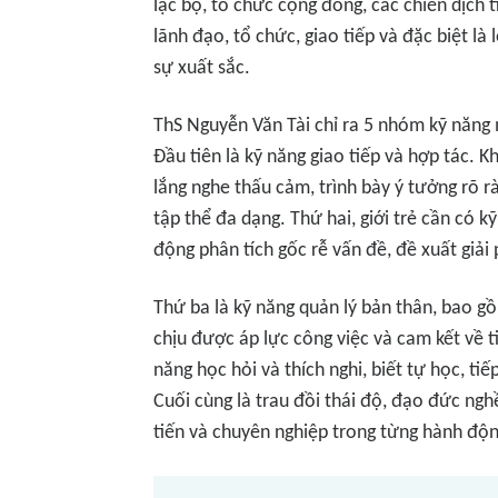
lạc bộ, tổ chức cộng đồng, các chiến dịch 
lãnh đạo, tổ chức, giao tiếp và đặc biệt l
sự xuất sắc.
ThS Nguyễn Văn Tài chỉ ra 5 nhóm kỹ năng m
Đầu tiên là kỹ năng giao tiếp và hợp tác. K
lắng nghe thấu cảm, trình bày ý tưởng rõ r
tập thể đa dạng. Thứ hai, giới trẻ cần có k
động phân tích gốc rễ vấn đề, đề xuất giải 
Thứ ba là kỹ năng quản lý bản thân, bao gồm
chịu được áp lực công việc và cam kết về ti
năng học hỏi và thích nghi, biết tự học, tiế
Cuối cùng là trau đồi thái độ, đạo đức ngh
tiến và chuyên nghiệp trong từng hành độ