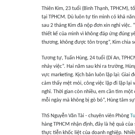
Thiên Kim, 23 tuổi (Bình Thạnh, TPHCM), tố
tại TPHCM. Dù luôn tự tin mình có khả năng
sau 2 tháng Kim đã nộp đơn xin nghỉ việc.
thiết kế của mình vì không đáp ứng đúng y
thương, không được tôn trọng”, Kim chia s
Tương tự, Tuấn Hùng, 24 tuổi (Dĩ An, TPHC
nhảy việc”. Hai năm sau khi ra trường, Hùn
vực marketing. Kịch bản luôn lặp lại: Giai
cảm thấy mệt mỏi, công việc lặp đi lặp lại
nghỉ. Thời gian còn nhiều, em cần tìm một
mỗi ngày mà không bị gò bó”, Hùng tâm sự
ThS Nguyễn Văn Tài - chuyên viên Phòng
Tu
hàng TPHCM nhận định, đây là hệ quả của s
thực tiễn khốc liệt của doanh nghiệp. Nhi