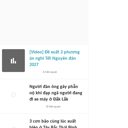
[Video] Đề xuất 2 phương
án nghỉ Tết Nguyên đán
2027
6
liên quan
Người đàn ông gây phẫn
nộ khi đạp ngã người đang
đi xe máy ở Đắk Lắk
8
liên quan
3 cơn bão cùng lúc xuất
hiện ở Tây Bắc Thái Bình