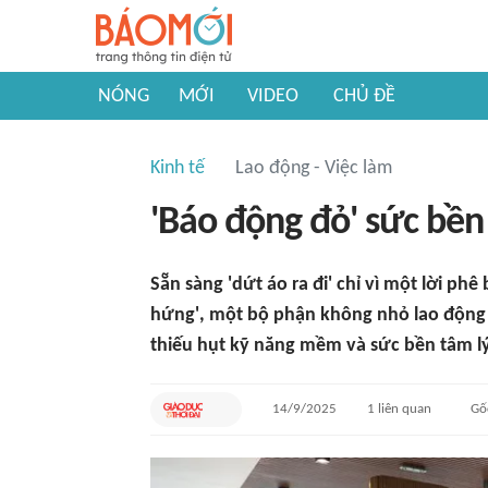
NÓNG
MỚI
VIDEO
CHỦ ĐỀ
Kinh tế
Lao động - Việc làm
'Báo động đỏ' sức bền
Sẵn sàng 'dứt áo ra đi' chỉ vì một lời ph
hứng', một bộ phận không nhỏ lao động 
thiếu hụt kỹ năng mềm và sức bền tâm lý
14/9/2025
1
liên quan
Gố