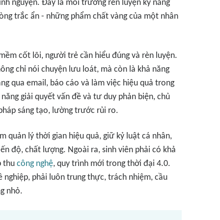
tình nguyện. Đây là môi trường rèn luyện kỹ năng
à lòng trắc ẩn - những phẩm chất vàng của một nhân
ềm cốt lõi, người trẻ cần hiểu đúng và rèn luyện.
hông chỉ nói chuyện lưu loát, mà còn là khả năng
àng qua email, báo cáo và làm việc hiệu quả trong
ỹ năng giải quyết vấn đề và tư duy phản biện, chủ
pháp sáng tạo, lường trước rủi ro.
 quản lý thời gian hiệu quả, giữ kỷ luật cá nhân,
ến độ, chất lượng. Ngoài ra, sinh viên phải có khả
p thu
công nghệ
, quy trình mới trong thời đại 4.0.
ề nghiệp, phải luôn trung thực, trách nhiệm, cầu
ng nhỏ.