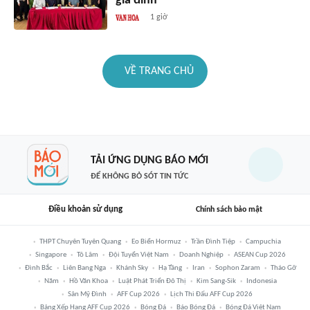
gia đình
1 giờ
VỀ TRANG CHỦ
TẢI ỨNG DỤNG BÁO MỚI
ĐỂ KHÔNG BỎ SÓT TIN TỨC
Điều khoản sử dụng
Chính sách bảo mật
THPT Chuyên Tuyên Quang
Eo Biển Hormuz
Trần Đình Tiệp
Campuchia
Singapore
Tô Lâm
Đội Tuyển Việt Nam
Doanh Nghiệp
ASEAN Cup 2026
Đình Bắc
Liên Bang Nga
Khánh Sky
Hạ Tầng
Iran
Sophon Zaram
Tháo Gỡ
Năm
Hồ Văn Khoa
Luật Phát Triển Đô Thị
Kim Sang-Sik
Indonesia
Sân Mỹ Đình
AFF Cup 2026
Lịch Thi Đấu AFF Cup 2026
Bảng Xếp Hạng AFF Cup 2026
Bóng Đá
Báo Bóng Đá
Bóng Đá Việt Nam