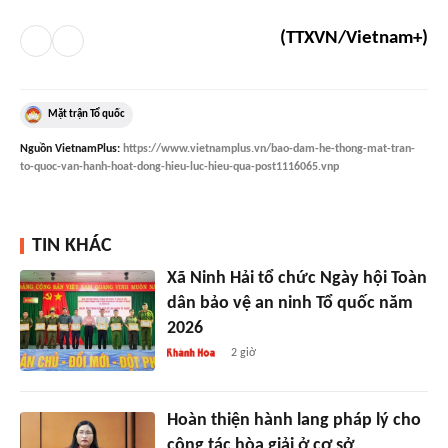
(TTXVN/Vietnam+)
Mặt trận Tổ quốc
Nguồn
VietnamPlus
:
https://www.vietnamplus.vn/bao-dam-he-thong-mat-tran-
to-quoc-van-hanh-hoat-dong-hieu-luc-hieu-qua-post1116065.vnp
TIN KHÁC
Xã Ninh Hải tổ chức Ngày hội Toàn
dân bảo vệ an ninh Tổ quốc năm
2026
2 giờ
Hoàn thiện hành lang pháp lý cho
công tác hòa giải ở cơ sở