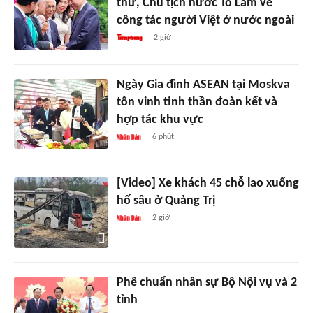
thư, Chủ tịch nước Tô Lâm về
công tác người Việt ở nước ngoài
2 giờ
Ngày Gia đình ASEAN tại Moskva
tôn vinh tinh thần đoàn kết và
hợp tác khu vực
6 phút
[Video] Xe khách 45 chỗ lao xuống
hố sâu ở Quảng Trị
2 giờ
Phê chuẩn nhân sự Bộ Nội vụ và 2
tỉnh