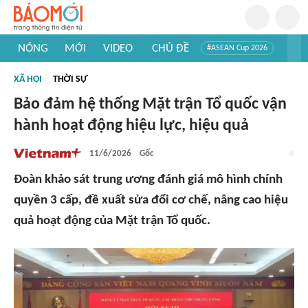
NÓNG
MỚI
VIDEO
CHỦ ĐỀ
#ASEAN Cup 2026
#Trí tuệ nhân tạo
#Mỹ - Iran
#Khám phá Việt Nam
XÃ HỘI
THỜI SỰ
#Khám phá thế giới
Bảo đảm hệ thống Mặt trận Tổ quốc vận
hành hoạt động hiệu lực, hiệu quả
11/6/2026
Gốc
Đoàn khảo sát trung ương đánh giá mô hình chính
quyền 3 cấp, đề xuất sửa đổi cơ chế, nâng cao hiệu
quả hoạt động của Mặt trận Tổ quốc.