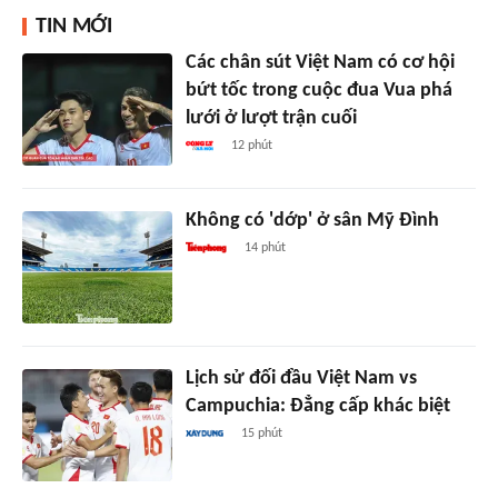
TIN MỚI
Các chân sút Việt Nam có cơ hội
bứt tốc trong cuộc đua Vua phá
lưới ở lượt trận cuối
12 phút
Không có 'dớp' ở sân Mỹ Đình
14 phút
Lịch sử đối đầu Việt Nam vs
Campuchia: Đẳng cấp khác biệt
15 phút