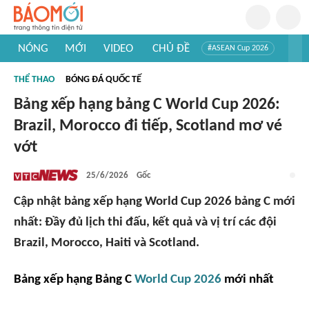
NÓNG
MỚI
VIDEO
CHỦ ĐỀ
#ASEAN Cup 2026
#Trí tuệ nhân tạo
#Mỹ - Iran
#Khám phá Việt Nam
THỂ THAO
BÓNG ĐÁ QUỐC TẾ
#Khám phá thế giới
Bảng xếp hạng bảng C World Cup 2026:
Brazil, Morocco đi tiếp, Scotland mơ vé
vớt
25/6/2026
Gốc
Cập nhật bảng xếp hạng World Cup 2026 bảng C mới
nhất: Đầy đủ lịch thi đấu, kết quả và vị trí các đội
Brazil, Morocco, Haiti và Scotland.
Bảng xếp hạng Bảng C
World Cup 2026
mới nhất