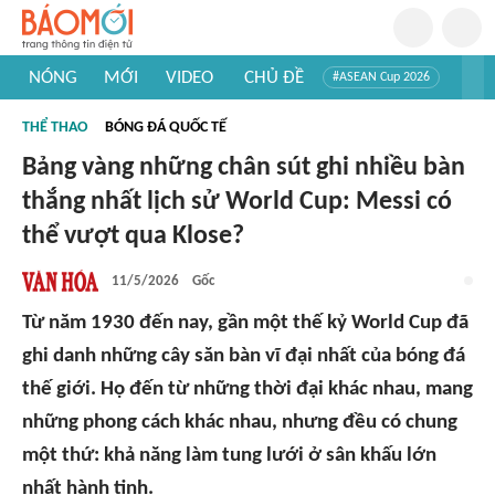
NÓNG
MỚI
VIDEO
CHỦ ĐỀ
#ASEAN Cup 2026
#Trí tuệ nhân tạo
#Mỹ - Iran
#Khám phá Việt Nam
THỂ THAO
BÓNG ĐÁ QUỐC TẾ
#Khám phá thế giới
Bảng vàng những chân sút ghi nhiều bàn
thắng nhất lịch sử World Cup: Messi có
thể vượt qua Klose?
11/5/2026
Gốc
Từ năm 1930 đến nay, gần một thế kỷ World Cup đã
ghi danh những cây săn bàn vĩ đại nhất của bóng đá
thế giới. Họ đến từ những thời đại khác nhau, mang
những phong cách khác nhau, nhưng đều có chung
một thứ: khả năng làm tung lưới ở sân khấu lớn
nhất hành tinh.