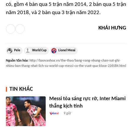
có, gồm 4 bàn qua 5 trận năm 2014, 2 bàn qua 5 trận
năm 2018, và 2 bàn qua 3 trận năm 2022.
KHẢI HƯNG
Pele
World Cup
Lionel Messi
Nguồn
Văn hóa
:
http://baovanhoa.vn/the-thao/bang-vang-nhung-chan-sut-ghi-
nhieu-ban-thang-nhat-lich-su-world-cup-messi-co-the-vuot-qua-klose-226584.html
TIN KHÁC
Messi tỏa sáng rực rỡ, Inter Miami
thắng kịch tính
9 giờ