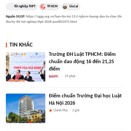
Tốt nghiệp THPT
TP.HCM
Gia Lai
Nguồn
SGGP
:
https://sggp.org.vn/ban-tin-toi-13-5-tphcm-huong-dan-to-chuc-thi-
thu-ky-thi-tot-nghiep-thpt-2026-post852475.html
TIN KHÁC
Trường ĐH Luật TPHCM: Điểm
chuẩn dao động 16 đến 21,25
điểm
19 phút
Điểm chuẩn Trường Đại học Luật
Hà Nội 2026
Chính Phủ
3 giờ