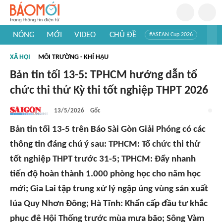
NÓNG
MỚI
VIDEO
CHỦ ĐỀ
#ASEAN Cup 2026
#Tuyển sinh đại học 2026
#Trí tuệ nhân tạo
#Mỹ - Iran
XÃ HỘI
MÔI TRƯỜNG - KHÍ HẬU
#Khám phá Việt Nam
#Khám phá thế giới
Bản tin tối 13-5: TPHCM hướng dẫn tổ
chức thi thử Kỳ thi tốt nghiệp THPT 2026
13/5/2026
Gốc
Bản tin tối 13-5 trên Báo Sài Gòn Giải Phóng có các
thông tin đáng chú ý sau: TPHCM: Tổ chức thi thử
tốt nghiệp THPT trước 31-5; TPHCM: Đẩy nhanh
tiến độ hoàn thành 1.000 phòng học cho năm học
mới; Gia Lai tập trung xử lý ngập úng vùng sản xuất
lúa Quy Nhơn Đông; Hà Tĩnh: Khẩn cấp đầu tư khắc
phục đê Hội Thống trước mùa mưa bão; Sông Vàm