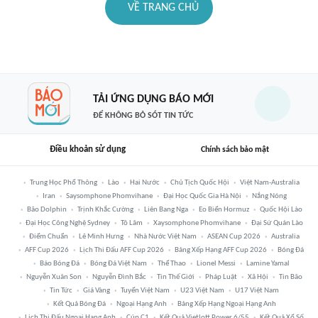
VỀ TRANG CHỦ
TẢI ỨNG DỤNG BÁO MỚI
ĐỂ KHÔNG BỎ SÓT TIN TỨC
Điều khoản sử dụng
Chính sách bảo mật
Trung Học Phổ Thông
Lào
Hai Nước
Chủ Tịch Quốc Hội
Việt Nam-Australia
Iran
Saysomphone Phomvihane
Đại Học Quốc Gia Hà Nội
Nắng Nóng
Bão Dolphin
Trịnh Khắc Cường
Liên Bang Nga
Eo Biển Hormuz
Quốc Hội Lào
Đại Học Công Nghệ Sydney
Tô Lâm
Xaysomphone Phomvihane
Đại Sứ Quán Lào
Điểm Chuẩn
Lê Minh Hưng
Nhà Nước Việt Nam
ASEAN Cup 2026
Australia
AFF Cup 2026
Lịch Thi Đấu AFF Cup 2026
Bảng Xếp Hạng AFF Cup 2026
Bóng Đá
Báo Bóng Đá
Bóng Đá Việt Nam
Thể Thao
Lionel Messi
Lamine Yamal
Nguyễn Xuân Son
Nguyễn Đình Bắc
Tin Thế Giới
Pháp Luật
Xã Hội
Tin Bão
Tin Tức
Giá Vàng
Tuyển Việt Nam
U23 Việt Nam
U17 Việt Nam
Kết Quả Bóng Đá
Ngoại Hạng Anh
Bảng Xếp Hạng Ngoại Hạng Anh
Lịch Thi Đấu Ngoại Hạng Anh
Cúp C1
Kết Quả Vietlott Power 6/55
Kết Quả Xổ Số