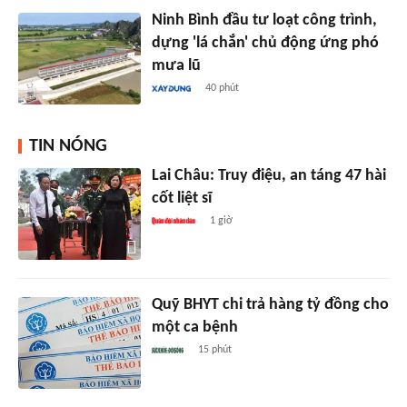
Ninh Bình đầu tư loạt công trình,
dựng 'lá chắn' chủ động ứng phó
mưa lũ
40 phút
TIN NÓNG
Lai Châu: Truy điệu, an táng 47 hài
cốt liệt sĩ
1 giờ
Quỹ BHYT chi trả hàng tỷ đồng cho
một ca bệnh
15 phút