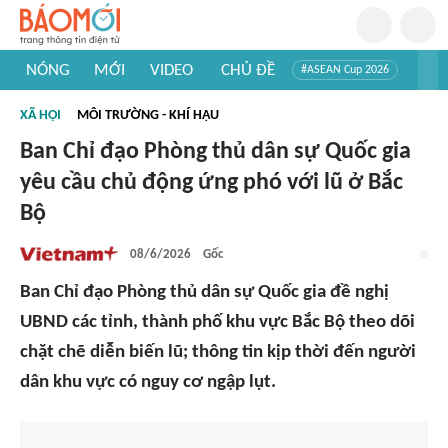
NÓNG
MỚI
VIDEO
CHỦ ĐỀ
#ASEAN Cup 2026
#Trí tuệ nhân tạo
#Mỹ - Iran
#Khám phá Việt Nam
XÃ HỘI
MÔI TRƯỜNG - KHÍ HẬU
#Khám phá thế giới
Ban Chỉ đạo Phòng thủ dân sự Quốc gia
yêu cầu chủ động ứng phó với lũ ở Bắc
Bộ
08/6/2026
Gốc
Ban Chỉ đạo Phòng thủ dân sự Quốc gia đề nghị
UBND các tỉnh, thành phố khu vực Bắc Bộ theo dõi
chặt chẽ diễn biến lũ; thông tin kịp thời đến người
dân khu vực có nguy cơ ngập lụt.