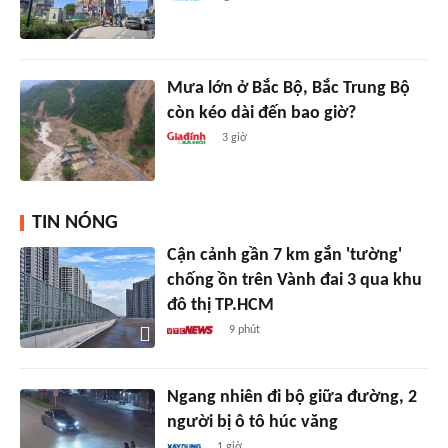
Mưa lớn ở Bắc Bộ, Bắc Trung Bộ
còn kéo dài đến bao giờ?
3 giờ
TIN NÓNG
Cận cảnh gần 7 km gắn 'tường'
chống ồn trên Vành đai 3 qua khu
đô thị TP.HCM
9 phút
Ngang nhiên đi bộ giữa đường, 2
người bị ô tô húc văng
1 giờ