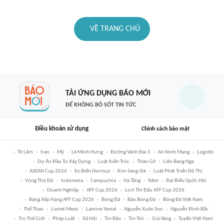
VỀ TRANG CHỦ
TẢI ỨNG DỤNG BÁO MỚI
ĐỂ KHÔNG BỎ SÓT TIN TỨC
Điều khoản sử dụng
Chính sách bảo mật
Tô Lâm
Iran
Mỹ
Lê Minh Hưng
Đường Vành Đai 5
An Ninh Mạng
Logistic
Dự Án Đầu Tư Xây Dựng
Luật Kiến Trúc
Tháo Gỡ
Liên Bang Nga
ASEAN Cup 2026
Eo Biển Hormuz
Kim Sang-Sik
Luật Phát Triển Đô Thị
Vùng Thủ Đô
Indonesia
Campuchia
Hạ Tầng
Năm
Đại Biểu Quốc Hội
Doanh Nghiệp
AFF Cup 2026
Lịch Thi Đấu AFF Cup 2026
Bảng Xếp Hạng AFF Cup 2026
Bóng Đá
Báo Bóng Đá
Bóng Đá Việt Nam
Thể Thao
Lionel Messi
Lamine Yamal
Nguyễn Xuân Son
Nguyễn Đình Bắc
Tin Thế Giới
Pháp Luật
Xã Hội
Tin Bão
Tin Tức
Giá Vàng
Tuyển Việt Nam