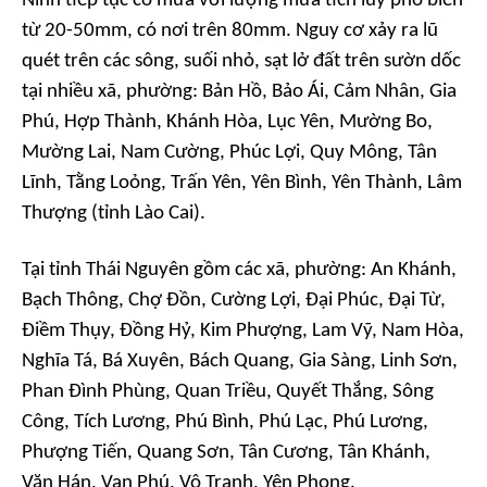
Ninh tiếp tục có mưa với lượng mưa tích lũy phổ biến
từ 20-50mm, có nơi trên 80mm. Nguy cơ xảy ra lũ
quét trên các sông, suối nhỏ, sạt lở đất trên sườn dốc
tại nhiều xã, phường: Bản Hồ, Bảo Ái, Cảm Nhân, Gia
Phú, Hợp Thành, Khánh Hòa, Lục Yên, Mường Bo,
Mường Lai, Nam Cường, Phúc Lợi, Quy Mông, Tân
Lĩnh, Tằng Loỏng, Trấn Yên, Yên Bình, Yên Thành, Lâm
Thượng (tỉnh Lào Cai).
Tại tỉnh Thái Nguyên gồm các xã, phường: An Khánh,
Bạch Thông, Chợ Đồn, Cường Lợi, Đại Phúc, Đại Từ,
Điềm Thụy, Đồng Hỷ, Kim Phượng, Lam Vỹ, Nam Hòa,
Nghĩa Tá, Bá Xuyên, Bách Quang, Gia Sàng, Linh Sơn,
Phan Đình Phùng, Quan Triều, Quyết Thắng, Sông
Công, Tích Lương, Phú Bình, Phú Lạc, Phú Lương,
Phượng Tiến, Quang Sơn, Tân Cương, Tân Khánh,
Văn Hán, Vạn Phú, Vô Tranh, Yên Phong.