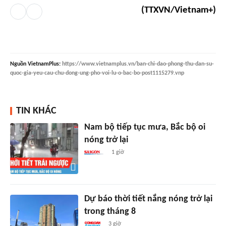
(TTXVN/Vietnam+)
Nguồn
VietnamPlus
:
https://www.vietnamplus.vn/ban-chi-dao-phong-thu-dan-su-
quoc-gia-yeu-cau-chu-dong-ung-pho-voi-lu-o-bac-bo-post1115279.vnp
TIN KHÁC
Nam bộ tiếp tục mưa, Bắc bộ oi
nóng trở lại
1 giờ
Dự báo thời tiết nắng nóng trở lại
trong tháng 8
3 giờ