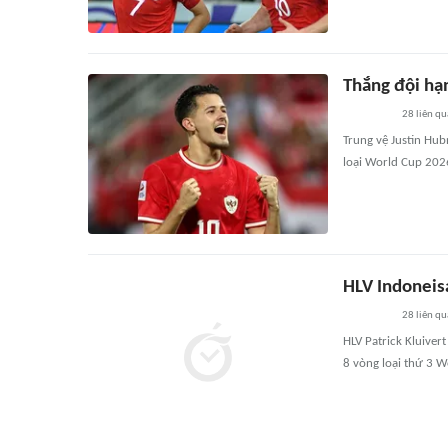
Thắng đội hạn
28
liên qu
Trung vệ Justin Hub
loại World Cup 202
HLV Indoneisa
28
liên qu
HLV Patrick Kluiver
8 vòng loại thứ 3 