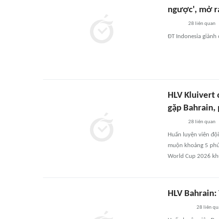
ngược', mở r
28
liên quan
ĐT Indonesia giành 
HLV Kluivert
gặp Bahrain, p
28
liên quan
Huấn luyện viên đội 
muộn khoảng 5 phút 
World Cup 2026 kh
HLV Bahrain:
28
liên qu