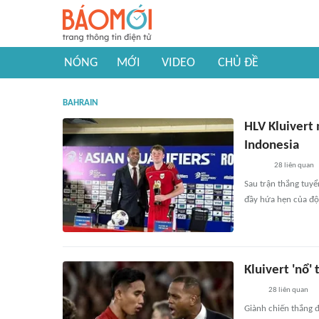
NÓNG
MỚI
VIDEO
CHỦ ĐỀ
BAHRAIN
HLV Kluivert
Indonesia
28
liên quan
Sau trận thắng tuyể
đầy hứa hẹn của đội
Kluivert 'nổ'
28
liên quan
Giành chiến thắng đ