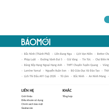
Bắc Ninh (thành Phố)
Liên Bang Nga
Lịch Vạn Niên
Better Ch
Pháp Luật
Đường Vành Đai 5
Giá Vàng
Tin Tức
Chợ Biên H
Bảng Xếp Hạng Ngoại Hạng Anh
THPT Chuyên Tuyên Quang
Vùng
Lamine Yamal
Nguyễn Xuân Son
Bộ Giáo Dục Và Đào Tạo
Thờ
Lịch Thi Đấu AFF Cup 2026
Tô Lâm
Bắc Ninh
An Ninh Mạng
LIÊN HỆ
KHÁC
Giới thiệu
Tổng hợp
Điều khoản sử dụng
Chính sách bảo mật
Quảng cáo