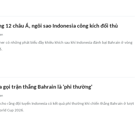
g 12 châu Á, ngôi sao Indonesia công kích đối thủ
an
ner có những phát biểu đầy khiêu khích sau khi Indonesia đánh bại Bahrain ở vòng
6.
 gọi trận thắng Bahrain là 'phi thường'
an
t cho rằng đội tuyển Indonesia có kết quả phi thường khi chiến thắng Bahrain ở lượt
World Cup 2026.