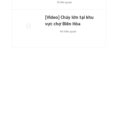
8
liên quan
[Video] Cháy lớn tại khu
vực chợ Biên Hòa
46
liên quan