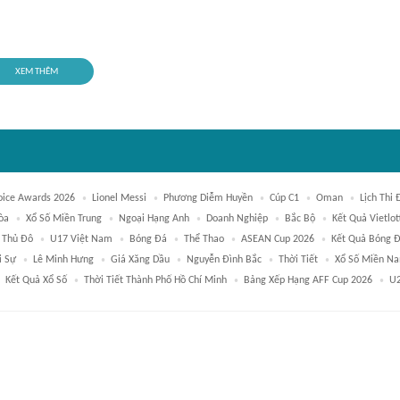
XEM THÊM
oice Awards 2026
Lionel Messi
Phương Diễm Huyền
Cúp C1
Oman
Lịch Thi
òa
Xổ Số Miền Trung
Ngoại Hạng Anh
Doanh Nghiệp
Bắc Bộ
Kết Quả Vietlo
 Thủ Đô
U17 Việt Nam
Bóng Đá
Thể Thao
ASEAN Cup 2026
Kết Quả Bóng 
i Sự
Lê Minh Hưng
Giá Xăng Dầu
Nguyễn Đình Bắc
Thời Tiết
Xổ Số Miền N
Kết Quả Xổ Số
Thời Tiết Thành Phố Hồ Chí Minh
Bảng Xếp Hạng AFF Cup 2026
U2