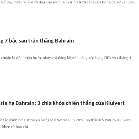
ên bố đây mới chỉ là khởi đầu cho một hành trình tươi sáng của bóng đá xứ vạn đảo.
g 7 bậc sau trận thắng Bahrain
a chuẩn bị đón nhận bước nhảy vọt đáng kể trên bảng xếp hạng FIFA vào tháng 4.
ia hạ Bahrain: 3 chìa khóa chiến thắng của Kluivert
t sắc đánh bại Bahrain ở vòng loại World Cup 2026, và thầy trò Patrick Kluivert
 khen từ báo chí.