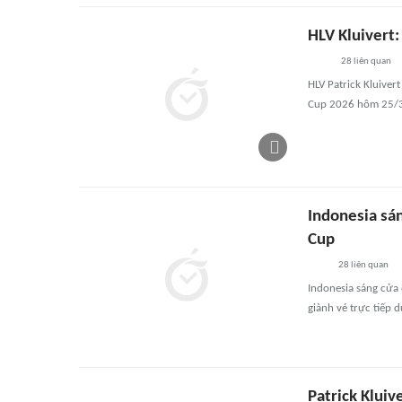
HLV Kluivert:
28
liên quan
HLV Patrick Kluiver
Cup 2026 hôm 25/3
Indonesia sán
Cup
28
liên quan
Indonesia sáng cửa 
giành vé trực tiếp
Patrick Kluiv