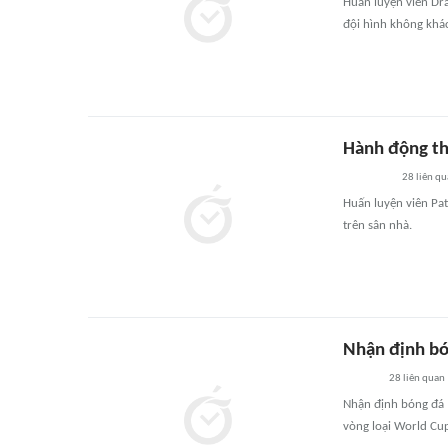
Huấn luyện viên Dra
đội hình không khá
Hành động thi
28
liên qu
Huấn luyện viên Pat
trên sân nhà.
Nhận định bó
28
liên quan
Nhận định bóng đá I
vòng loại World Cu