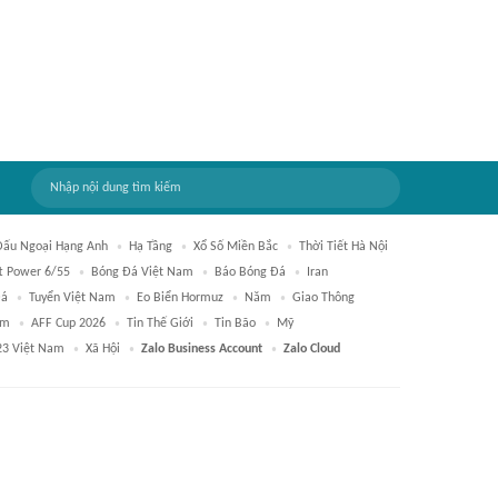
 Đấu Ngoại Hạng Anh
Hạ Tầng
Xổ Số Miền Bắc
Thời Tiết Hà Nội
tt Power 6/55
Bóng Đá Việt Nam
Báo Bóng Đá
Iran
Đá
Tuyển Việt Nam
Eo Biển Hormuz
Năm
Giao Thông
am
AFF Cup 2026
Tin Thế Giới
Tin Bão
Mỹ
3 Việt Nam
Xã Hội
Zalo Business Account
Zalo Cloud