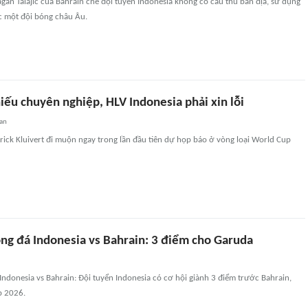
gan Talajic của Bahrain chê đội tuyển Indonesia không có cầu thủ bản địa, sử dụng
c một đội bóng châu Âu.
ếu chuyên nghiệp, HLV Indonesia phải xin lỗi
an
rick Kluivert đi muộn ngay trong lần đầu tiên dự họp báo ở vòng loại World Cup
ng đá Indonesia vs Bahrain: 3 điểm cho Garuda
ndonesia vs Bahrain: Đội tuyển Indonesia có cơ hội giành 3 điểm trước Bahrain,
p 2026.